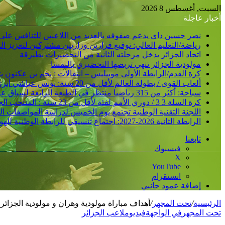
السبت, أغسطس 8 2026
أخبار عاجلة
نصر حسين داي يدعم صفوفه بالعديد من اللاعبين للتنافس على
رياضة/التعليم العالي: توقيع قرارين وزاريين مشتركين لتعزيز 
اتحاد الجزائر يدخل مرحلته الثانية من التحضيرات بطبرقة
مولودية الجزائر تنهي تربصها التحضيري بالنمسا
كرة القدم/الرابطة الأولى موبيليس – انتقالات : نجم بن عكنون
ألعاب القوى / بطولة العالم لأقل من 20 سنة: يونس عياشي أبرز الآمال الجزائرية للتتويج بميدالية عالمية
سباحة: أكثر من 315 رياضيا منتظر في الطبعة الرابعة لسباق عبور خليج الجزائر
كرة السلة 3 3 / دوري الأمم لفئة لأقل من 23 سنة : المنتخب الجزائري /ذكور/ يحقق فوزا ثانيا و يدعم مركزه في الصدارة
اللجنة التقنية الوطنية تجتمع يوم الخميس لدراسة المواصفات ا
الرابطة الثانية 2026-2027: اجتماع تنسيقي للرابطة الوطنية للهواة متبوع بسحب قرعة الرزنامة يوم الأحد المقبل
تابعنا
فيسبوك
‫X
‫YouTube
انستقرام
إضافة عمود جانبي
الرئيسية
/
تحت المجهر
/
أهداف مباراة مولودية وهران و مولودية الجزائر 2 1
تحت المجهر
في الواجهة
فيديو
ملاعب الجزائر