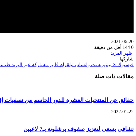
2021-06-20
0
144
أقل من دقيقة
اظهر المزيد
شاركها
فيسبوك
‫X
بينتيريست
واتساب
تيلقرام
ڤايبر
مشاركة عبر البريد
طباعة
مقالات ذات صلة
حقائق عن المنتخبات العشرة للدور الحاسم من تصفيات إفر
2022-01-22
تشافي يسعى لتعزيز صفوف برشلونة بـ7 لاعبين