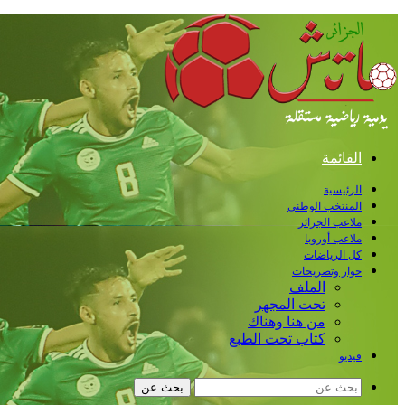
القائمة
الرئيسية
المنتخب الوطني
ملاعب الجزائر
ملاعب أوروبا
كل الرياضات
حوار وتصريحات
الملف
تحت المجهر
من هنا وهناك
كتاب تحت الطبع
فيديو
بحث عن