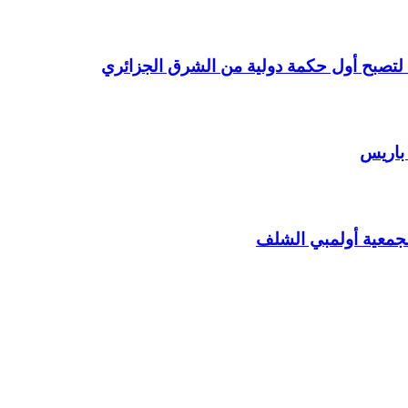
 باريس
 لجمعية أولمبي الشلف