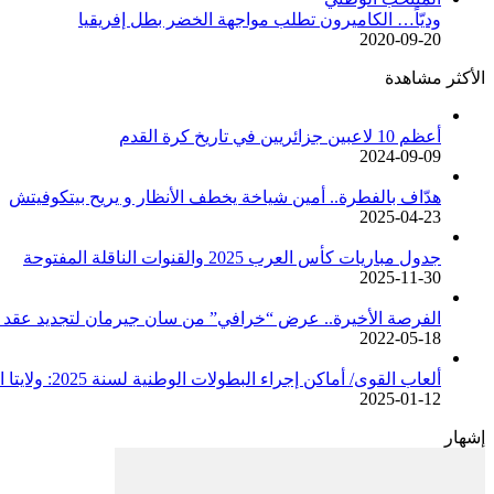
وديّاً… الكاميرون تطلب مواجهة الخضر بطل إفريقيا
2020-09-20
الأكثر مشاهدة
أعظم 10 لاعبين جزائريين في تاريخ كرة القدم
2024-09-09
هدّاف بالفطرة.. أمين شياخة يخطف الأنظار و يريح بيتكوفيتش
2025-04-23
جدول مباريات كأس العرب 2025 والقنوات الناقلة المفتوحة
2025-11-30
الفرصة الأخيرة.. عرض “خرافي” من سان جيرمان لتجديد عقد م
2022-05-18
ألعاب القوى/ أماكن إجراء البطولات الوطنية لسنة 2025: ولايتا الجزائر وبجاية تحتضنان أغلبية المسابقات /اتحادية/
2025-01-12
إشهار