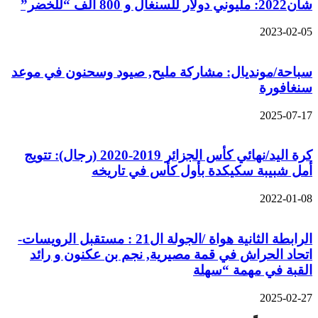
2: مليوني دولار للسنغال و 800 ألف “للخضر”
2023-02-0
باحة/مونديال: مشاركة مليح, صيود وسحنون في موعد
نغافورة
2025-07-1
كرة اليد/نهائي كأس الجزائر 2019-2020 (رجال): تتويج
مل شبيبة سكيكدة بأول كأس في تاريخه
2022-01-0
الرابطة الثانية هواة /الجولة ال21 : مستقبل الرويسات-
تحاد الحراش في قمة مصيرية, نجم بن عكنون و رائد
لقبة في مهمة “سهلة
2025-02-2