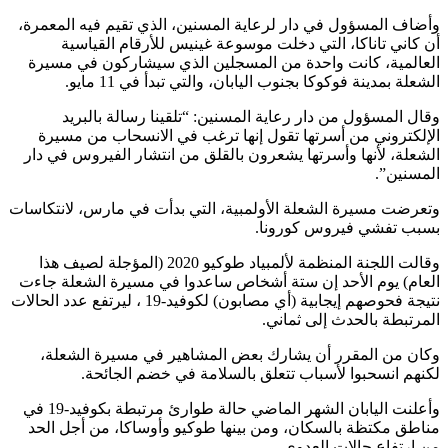
أضاف المسؤول في دار لرعاية المسنين، الذي تقيم فيه المعمرة،
ن كاني تاناكا، التي دخلت موسوعة غينيس للأرقام القياسية
لعالمية، كانت واحدة من المسجلين الذي سيشاركون في مسيرة
لشعلة بمدينة فوكوكا بجنوب اليابان، والتي تبدأ في 11 مايو.
قال المسؤول من دار رعاية المسنين: “تلقينا رسالة بالبريد
لإلكتروني من أسرتها تقول إنها ترغب في الانسحاب من مسيرة
لشعلة، لأنها وأسرتها يشعرون بالقلق من انتشار الفيروس في دار
لمسنين”.
تعرضت مسيرة الشعلة الأولمبية، التي بدأت في مارس، لانتكاسات
سبب تفشي فيروس كورونا.
وقالت اللجنة المنظمة لألمبياد طوكيو 2020 (المؤجلة لصيف هذا
لعام) يوم الأحد إن ستة أشخاص ساعدوا في مسيرة الشعلة جاءت
نتيجة فحوصهم إيجابية (أي مصابون) لكوفيد-19 ، ليرتفع عدد الحالات
لمرتبطة بالحدث إلى ثماني.
كان من المقرر أن يشارك بعض المشاهير في مسيرة الشعلة،
كنهم انسحبوا لأسباب تتعلق بالسلامة في خضم الجائحة.
وأعلنت اليابان الشهر الماضي حالة طوارئ مرتبطة بكوفيد-19 في
ناطق مكتظة بالسكان، ومن بينها طوكيو وأوساكا، من أجل الحد
ن ارتفاع حالات العدوى.