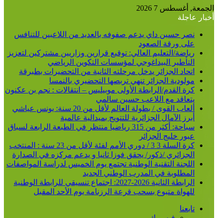
لجمعة, أغسطس 7 2026
خبار عاجلة
نصر حسين داي يدعم صفوفه بالعديد من اللاعبين للتنافس
على ورقة الصعود
رياضة/التعليم العالي: توقيع قرارين وزاريين مشتركين لتعزيز
التأطير البيداغوجي لمؤسسات التكوين الرياضي
اتحاد الجزائر يدخل مرحلته الثانية من التحضيرات بطبرقة
مولودية الجزائر تنهي تربصها التحضيري بالنمسا
كرة القدم/الرابطة الأولى موبيليس – انتقالات : نجم بن عكنون
يتعاقد مع اللاعب حسين سالمي
ألعاب القوى / بطولة العالم لأقل من 20 سنة: يونس عياشي
أبرز الآمال الجزائرية للتتويج بميدالية عالمية
سباحة: أكثر من 315 رياضيا منتظر في الطبعة الرابعة لسباق
عبور خليج الجزائر
كرة السلة 3 3 / دوري الأمم لفئة لأقل من 23 سنة : المنتخب
الجزائري /ذكور/ يحقق فوزا ثانيا و يدعم مركزه في الصدارة
اللجنة التقنية الوطنية تجتمع يوم الخميس لدراسة المواصفات
المطلوبة في المدرب الوطني الجديد
الرابطة الثانية 2026-2027: اجتماع تنسيقي للرابطة الوطنية
للهواة متبوع بسحب قرعة الرزنامة يوم الأحد المقبل
تابعنا
فيسبوك