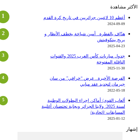
لأكثر مشاهدة
أعظم 10 لاعبين جزائريين في تاريخ كرة القدم
2024-09-09
هدّاف بالفطرة.. أمين شياخة يخطف الأنظار و
يريح بيتكوفيتش
2025-04-23
جدول مباريات كأس العرب 2025 والقنوات
الناقلة المفتوحة
2025-11-30
الفرصة الأخيرة.. عرض “خرافي” من سان
جيرمان لتجديد عقد مبابي
2022-05-18
ألعاب القوى/ أماكن إجراء البطولات الوطنية
لسنة 2025: ولايتا الجزائر وبجاية تحتضنان أغلبية
المسابقات /اتحادية/
2025-01-12
شهار