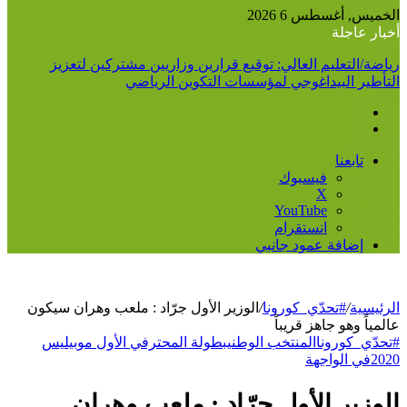
الخميس, أغسطس 6 2026
أخبار عاجلة
رياضة/التعليم العالي: توقيع قرارين وزاريين مشتركين لتعزيز
التأطير البيداغوجي لمؤسسات التكوين الرياضي
تابعنا
فيسبوك
‫X
‫YouTube
انستقرام
إضافة عمود جانبي
الرئيسية
/
#تحدّي_كورونا
/
الوزير الأول جرّاد : ملعب وهران سيكون
عالمياً وهو جاهز قريباً
#تحدّي_كورونا
المنتخب الوطني
بطولة المحترفي الأول موبيليس
2020
في الواجهة
الوزير الأول جرّاد : ملعب وهران