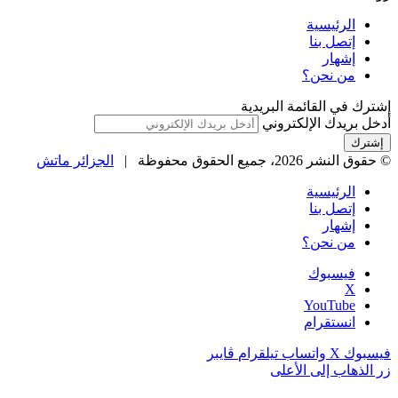
الرئيسية
إتصل بنا
إشهار
من نحن؟
إشترك في القائمة البريدية
أدخل بريدك الإلكتروني
© حقوق النشر 2026، جميع الحقوق محفوظة |
الجزائر ماتش
الرئيسية
إتصل بنا
إشهار
من نحن؟
فيسبوك
‫X
‫YouTube
انستقرام
فيسبوك
‫X
واتساب
تيلقرام
ڤايبر
زر الذهاب إلى الأعلى