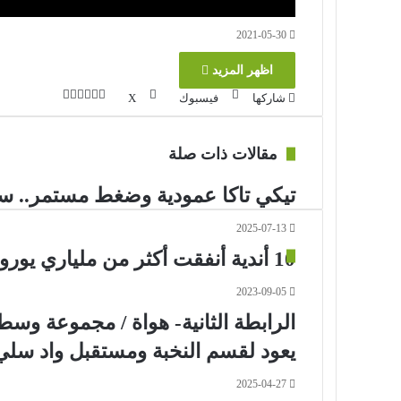
2021-05-30
اظهر المزيد
ڤايبر
طباعة
تيلقرام
واتساب
مشاركة
بينتيريست
شاركها
فيسبوك
‫X
عبر
البريد
مقالات ذات صلة
تيكي تاكا عمودية وضغط مستمر.. س
2025-07-13
10 أندية أنفقت أكثر من ملياري يورو في الميركاتو الصيفي
2023-09-05
يعود لقسم النخبة ومستقبل واد س
2025-04-27