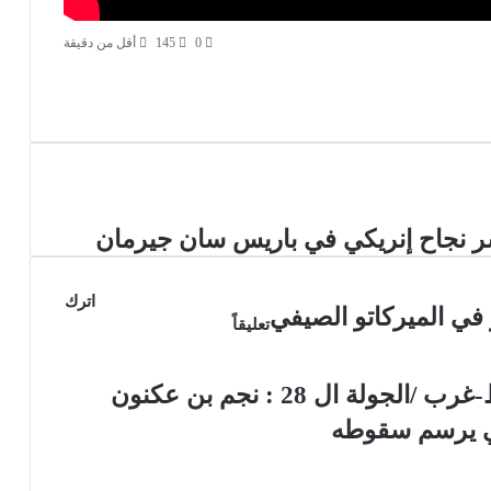
0
145
أقل من دقيقة
ر نجاح إنريكي في باريس سان جيرمان
اترك
تعليقاً
الرابطة الثانية- هواة / مجموعة وسط-غرب /الجولة ال 28 : نجم بن عكنون
لي يرسم سقوطه