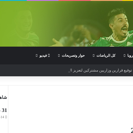
وبا
كل الرياضات
حوار وتصريحات
فيديو
: توقيع قرارين وزاريين مشتركين لتعزيز التأطير البيداغوجي لمؤسسات التكوين الرياض
شاهد
31 دولة تشارك في بطولة العالم لناشئي الدراجات
-14