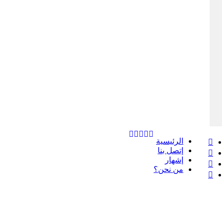
فيسبوك
الرئيسية
إتصل بنا
‫X
إشهار
‫YouTube
من نحن؟
انستقرام