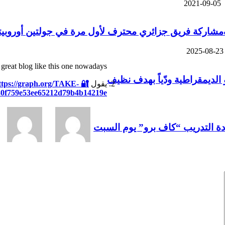
2021-09-05
مشاركة فريق جزائري محترف لأول مرة في جولتين أوروبيت
2025-08-23
 a great blog like this one nowadays
 الديمقراطية ودّياً بهدف نظيف
يقول
https://graph.org/TAKE-
59e53ee65212d79b4b14219e& 🔐
ة التدريب “كاف برو” يوم السبت