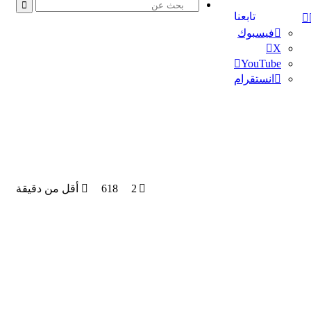
إضافة
تابعنا
بحث
عن
عمود
فيسبوك
جانبي
‫X
‫YouTube
انستقرام
2
618
أقل من دقيقة