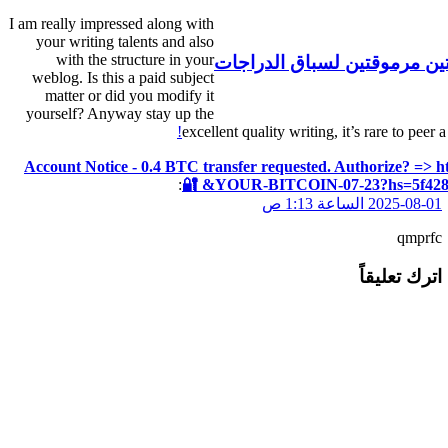
I am really impressed along with
your writing talents and also
with the structure in your
ين مرموقتين لسباق الدراجات
weblog. Is this a paid subject
matter or did you modify it
yourself? Anyway stay up the
!
excellent quality writing, it’s rare to peer
🔐 Account Notice - 0.4 BTC transfer requested. Authorize? => 
:
YOUR-BITCOIN-07-23?hs=5f4280f7
2025-08-01 الساعة 1:13 ص
qmprfc
اترك تعليقاً