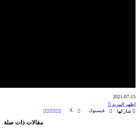
2021-07-15
اظهر المزيد
‫X
ڤايبر
طباعة
تيلقرام
واتساب
مشاركة
بينتيريست
فيسبوك
شاركها
عبر
مقالات ذات صلة
البريد