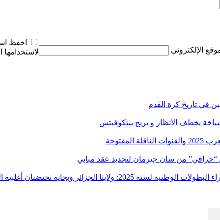
احفظ اسم
موقع الإلكتروني
لاستخدامها ا
شياخة يخطف الأنظار و يريح بيتكوفيتش
 المفتوحة
 “خرافي” من سان جيرمان لتجديد عقد مبابي
2: ولايتا الجزائر وبجاية تحتضنان أغلبية المسابقات /اتحادية/