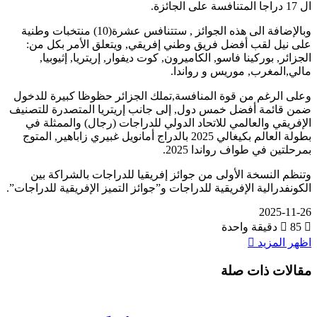
ال 17 دراجا المتنافسة على الجائزة.
وبالإضافة الى هذه الجوائز , ستتنافس عشرة(10) منتخبات وطنية
على نيل لقب أفضل فريق وطني إفريقي, ويتعلق الأمر بكل من:
الجزائر, بوركينا فاسو, الكاميرون, كوت ديفوار, إريتريا, إثيوبيا,
مالي,المغرب, موريس و رواندا.
وعلى الرغم من قوة المنافسة,تملك الجزائر حظوظا كبيرة للدخول
ضمن قائمة أفضل خمس دول, إلى جانب إريتريا المتصدرة للتصنيف
الإفريقي والعالمي للاتحاد الدولي للدراجات (رجال) والممثلة في
بطولة العالم بكيغالي 2025 بالدراج أمانويل غبيري زاباهير, المتوج
بمرحلتين في طواف رواندا 2025.
وتنظم النسخة الأولى من جوائز إفريقيا للدراجات بالشراكة بين
الكونفدرالية الإفريقية للدراجات و”جوائز التميز الإفريقية للدراجات”.
2025-11-26
85
دقيقة واحدة
اظهر المزيد
مقالات ذات صلة