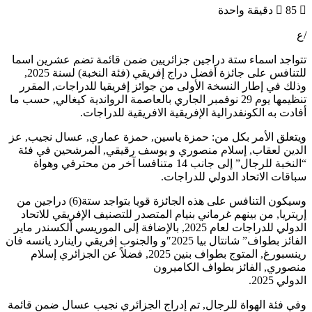
85
دقيقة واحدة
/ع
تتواجد اسماء ستة دراجين جزائريين ضمن قائمة تضم عشرين اسما
للتنافس على جائزة أفضل دراج إفريقي (فئة النخبة) لسنة 2025,
وذلك في إطار النسخة الأولى من جوائز إفريقيا للدراجات, المقرر
تنظيمها يوم 29 نوفمبر الجاري بالعاصمة الرواندية كيغالي, حسب ما
أفادت به الكونفدرالية الإفريقية الافريقية للدراجات.
ويتعلق الأمر بكل من: حمزة ياسين, حمزة عماري, عسال نجيب, عز
الدين لعقاب, إسلام منصوري و يوسف رقيقي, المرشحين في فئة
“النخبة للرجال” إلى جانب 14 متنافسا آخر من محترفي وهواة
سباقات الاتحاد الدولي للدراجات.
وسيكون التنافس على هذه الجائزة قويا بتواجد ستة(6) دراجين من
إريتريا, من بينهم غرماني بنيام المتصدر للتصنيف الإفريقي للاتحاد
الدولي للدراجات لعام 2025, بالإضافة إلى الموريسي ألكسندر ماير
الفائز بطواف” شانتال بيا 2025″و والجنوب إفريقي راينارد يانسه فان
رينسبورغ, المتوج بطواف بنين 2025, فضلاً عن الجزائري إسلام
منصوري, الفائز بطواف الكاميرون
الدولي 2025.
وفي فئة الهواة للرجال, تم إدراج الجزائري نجيب عسال ضمن قائمة