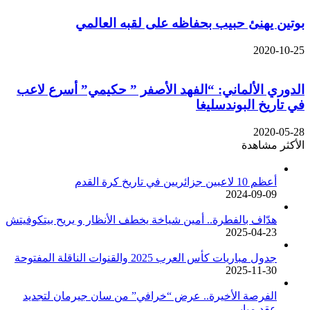
بوتين يهنئ حبيب بحفاظه على لقبه العالمي
2020-10-25
الدوري الألماني: “الفهد الأصفر ” حكيمي” أسرع لاعب
في تاريخ البوندسليغا
2020-05-28
الأكثر مشاهدة
أعظم 10 لاعبين جزائريين في تاريخ كرة القدم
2024-09-09
هدّاف بالفطرة.. أمين شياخة يخطف الأنظار و يريح بيتكوفيتش
2025-04-23
جدول مباريات كأس العرب 2025 والقنوات الناقلة المفتوحة
2025-11-30
الفرصة الأخيرة.. عرض “خرافي” من سان جيرمان لتجديد
عقد مبابي