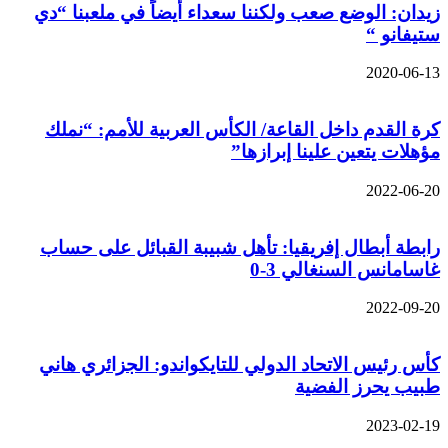
زيدان: الوضع صعب ولكننا سعداء أيضاً في ملعبنا “دي
ستيفانو “
2020-06-13
كرة القدم داخل القاعة/ الكأس العربية للأمم: “نملك
مؤهلات يتعين علينا إبرازها”
2022-06-20
رابطة أبطال إفريقيا: تأهل شبيبة القبائل على حساب
غاسامانس السنغالي 3-0
2022-09-20
كأس رئيس الاتحاد الدولي للتايكواندو: الجزائري هاني
طبيب يحرز الفضية
2023-02-19