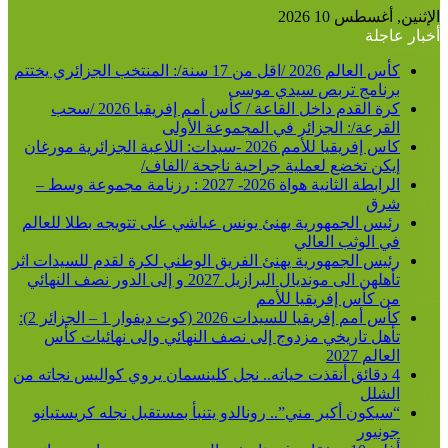
الإثنين, أغسطس 10 2026
أخبار عاجلة
كأس العالم 2026 /اقل من 17 سنة/: المنتخب الجزائري يختتم
برنامج تربص سيدي موسى
كرة القدم داخل القاعة / كأس أمم إفريقيا 2026 /سحب
القرعة/: الجزائر في المجموعة الأولى
كاس إفريقيا للأمم 2026 -سيدات: اللاعبة الجزائرية مورغان
إيكن تخضع لعملية جراحية ناجحة /الفاف/
الرابطة الثانية هواة 2026- 2027 : رزنامة مجموعة وسط –
شرق
رئيس الجمهورية يهنئ يونس عياشي على تتويجه بطلا للعالم
في الوثب العالي
رئيس الجمهورية يهنئ الفريق الوطني لكرة لقدم للسيدات اثر
تأهلهن الى مونديال البرازيل 2027 و إلى الدور نصف النهائي
من كأس إفريقيا للأمم
كأس أمم إفريقيا للسيدات 2026 (كوت ديفوار 1 – الجزائر 2):
تأهل تاريخي مزدوج إلى نصف النهائي وإلى نهائيات كأس
العالم 2027
4 دقائق أنقذت حياته.. نجل كلينسمان يروي كواليس نجاته من
الشلل
“سيكون أكبر مني”.. رونالدو يتنبأ بمستقبل نجله كريستيانو
جونيور