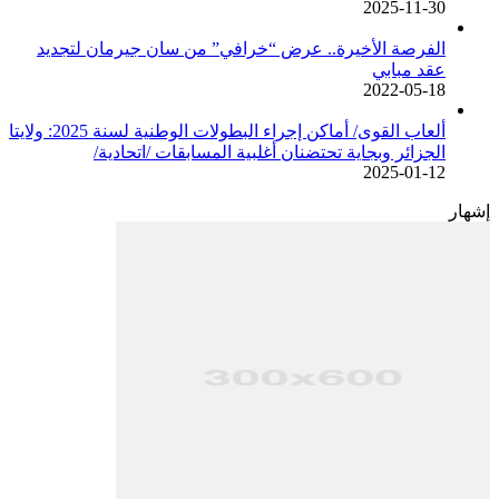
2025-11-30
الفرصة الأخيرة.. عرض “خرافي” من سان جيرمان لتجديد
عقد مبابي
2022-05-18
ألعاب القوى/ أماكن إجراء البطولات الوطنية لسنة 2025: ولايتا
الجزائر وبجاية تحتضنان أغلبية المسابقات /اتحادية/
2025-01-12
إشهار