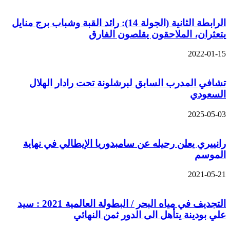
الرابطة الثانية (الجولة 14): رائد القبة وشباب برج منايل
يتعثران، الملاحقون يقلصون الفارق
2022-01-15
تشافي المدرب السابق لبرشلونة تحت رادار الهلال
السعودي
2025-05-03
رانييري يعلن رحيله عن سامبدوريا الإيطالي في نهاية
الموسم
2021-05-21
التجديف في مياه البحر / البطولة العالمية 2021 : سيد
علي بودينة يتأهل الى الدور ثمن النهائي