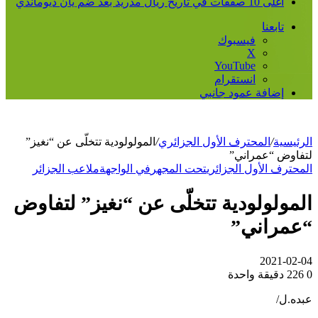
أغلى 10 صفقات في تاريخ ريال مدريد بعد ضم يان ديوماندي
تابعنا
فيسبوك
‫X
‫YouTube
انستقرام
إضافة عمود جانبي
الرئيسية
/
المحترف الأول الجزائري
/
المولولودية تتخلّى عن “نغيز”
لتفاوض “عمراني”
المحترف الأول الجزائري
تحت المجهر
في الواجهة
ملاعب الجزائر
المولولودية تتخلّى عن “نغيز” لتفاوض
“عمراني”
2021-02-04
0
226
دقيقة واحدة
عبده.ل/