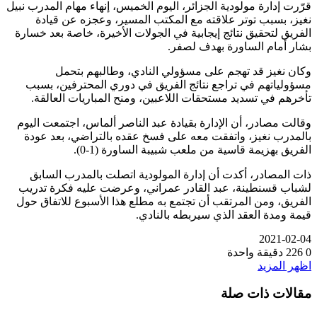
قرّرت إدارة مولودية الجزائر، اليوم الخميس، إنهاء مهام المدرب نبيل
نغيز، بسبب توتر علاقته مع المكتب المسير، وعجزه عن قيادة
الفريق لتحقيق نتائج إيجابية في الجولات الأخيرة، خاصة بعد خسارة
بشار أمام الساورة بهدف لصفر.
وكان نغيز قد تهجم على مسؤولي النادي، وطالبهم بتحمل
مسؤولياتهم في تراجع نتائج الفريق في دوري المحترفين، بسبب
تأخرهم في تسديد مستحقات اللاعبين، ومنح المباريات العالقة.
وقالت مصادر، أن الإدارة بقيادة عبد الناصر ألماس، اجتمعت اليوم
بالمدرب نغيز، واتفقت معه على فسخ عقده بالتراضي، بعد عودة
الفريق بهزيمة قاسية من ملعب شبيبة الساورة (1-0).
ذات المصادر، أكدت أن إدارة المولودية اتصلت بالمدرب السابق
لشباب قسنطينة، عبد القادر عمراني، وعرضت عليه فكرة تدريب
الفريق، ومن المرتقب أن تجتمع به مطلع هذا الأسبوع للاتفاق حول
قيمة ومدة العقد الذي سيربطه بالنادي.
2021-02-04
0
226
دقيقة واحدة
اظهر المزيد
مقالات ذات صلة