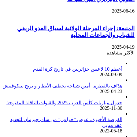
2025-06-16
المنيعة: إجراء المرحلة الولائية لسباق العدو الريفي
للشباب والجماعات المحلية
2025-04-19
الأكثر مشاهدة
أعظم 10 لاعبين جزائريين في تاريخ كرة القدم
2024-09-09
هدّاف بالفطرة.. أمين شياخة يخطف الأنظار و يريح بيتكوفيتش
2025-04-23
جدول مباريات كأس العرب 2025 والقنوات الناقلة المفتوحة
2025-11-30
الفرصة الأخيرة.. عرض “خرافي” من سان جيرمان لتجديد
عقد مبابي
2022-05-18