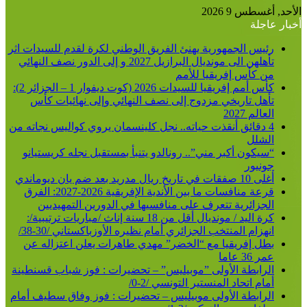
الأحد, أغسطس 9 2026
أخبار عاجلة
رئيس الجمهورية يهنئ الفريق الوطني لكرة لقدم للسيدات اثر
تأهلهن الى مونديال البرازيل 2027 و إلى الدور نصف النهائي
من كأس إفريقيا للأمم
كأس أمم إفريقيا للسيدات 2026 (كوت ديفوار 1 – الجزائر 2):
تأهل تاريخي مزدوج إلى نصف النهائي وإلى نهائيات كأس
العالم 2027
4 دقائق أنقذت حياته.. نجل كلينسمان يروي كواليس نجاته من
الشلل
“سيكون أكبر مني”.. رونالدو يتنبأ بمستقبل نجله كريستيانو
جونيور
أغلى 10 صفقات في تاريخ ريال مدريد بعد ضم يان ديوماندي
قرعة منافسات ما بين الأندية الإفريقية 2026-2027: الفرق
الجزائرية تتعرف على منافسيها في الدورين التمهيديين
كرة اليد / مونديال أقل من 18 سنة إناث /مباريات ترتيبية/:
انهزام المنتخب الجزائري أمام نظيره الأوزباكستاني /30-38/
بطل إفريقيا مع “الخضر” مهدي طاهرات يعلن اعتزاله عن
عمر 36 عاما
الرابطة الأولى ”موبيليس” – تحضيرات : فوز شباب قسنطينة
أمام اتحاد المنستير التونسي /2-0/
الرابطة الأولى موبيليس – تحضيرات : فوز وفاق سطيف أمام