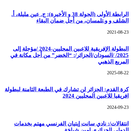
الرابطة الأولى (الجولة 38 و الأخيرة): ج. عين مليلة، أ.
الشلف و و.تلمسان، من أجل ضمان البقاء
2021-08-23
البطولة الإفريقية للاعبين المحليين-2024 /مؤجلة إلى
2025/ /السودان/الجزائر/: “الخضر” من أجل مكانة في
المربع الذهبي
2025-08-22
كرة القدم: الجزائر لن تشارك في الطبعة الثامنة لبطولة
افريقيا للاعبين المحليين 2024
2024-09-23
انتقالات/: نادي سانت إيتيان الفرنسي مهتم بخدمات
الدولي الجزائري امين شياخة