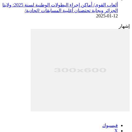
ألعاب القوى/ أماكن إجراء البطولات الوطنية لسنة 2025: ولايتا
الجزائر وبجاية تحتضنان أغلبية المسابقات /اتحادية/
2025-01-12
إشهار
فيسبوك
‫X