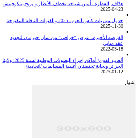
هدّاف بالفطرة.. أمين شياخة يخطف الأنظار و يريح بيتكوفيتش
2025-04-23
جدول مباريات كأس العرب 2025 والقنوات الناقلة المفتوحة
2025-11-30
الفرصة الأخيرة.. عرض “خرافي” من سان جيرمان لتجديد
عقد مبابي
2022-05-18
ألعاب القوى/ أماكن إجراء البطولات الوطنية لسنة 2025: ولايتا
الجزائر وبجاية تحتضنان أغلبية المسابقات /اتحادية/
2025-01-12
إشهار