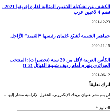
الكشف عن تشكيلة اللاعبين المثالية لقارة إفريقيا 2021..
تضم 4 لاعبين عرب
2021-12-23
جماهير الشبيبة تُشيّع جُثمان رئيسها “العَميد” الرَّاحِل
2020-11-15
الكأس العربية لأقل من 20 سنة (تحضيرات): المنتخب
الجزائري ينهزم أمام رديف شبيبة القبائل (2-1)
2021-06-12
اترك تعليقاً
لن يتم نشر عنوان بريدك الإلكتروني.
الحقول الإلزامية مشار إليها بـ
*
التعليق
*