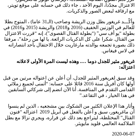
الاعتزال مجدّداً، اليوم الأحد ، جاء ذلك في حسابه على موقع تويتر،
مع ارفاقه لبعض الصور والذكريات.
وأكّـــد غريغور بطل وزن الريشة وصاحب (الـ31 عاما) ، المتوج بطلا
للعالم في الوزنين الخفيف (2016 و2018) والريشة (2015 و2016) في
بطولة “يو أف سي” (“بطولة القتال القصوى”)، إنه “قررت الاعتزال
من القتال. شكرا على كل الذكريات الرائعة. يا لها من رحلة”، مرفقا
ذلك بصورة تجمعه بوالدته مارغاريت خلال الاحتفال بأحد انتصاراته
في لاس فيغاس.
غريغور مثير للجدل دوما …. وهذه ليست المرة الأولى لاعلانه
اعتزاله:
وقد سبق لغريغور المثير للجدل، أن أعلن عن اعتواله مرتين من قبل
أولها كان أفريل سنة 2016 قائلا على حسابه: “أتمنى لجميع زملائي
القدامى التقدم في المنافسة. أنا الآن انضم إلى شركائي السابقين
في هذا الخيار ، في التقاعد.”
وأثار هذا الإعلان الكثير من الشكوك بين مشجعيه ، الذين لم ينسوا
أن ماغريغور، سبق و أعلن بالفعل في أبريل 2019 اعتزاله “فنون
القتال” المختلطة، ليتراجع بعد ذلك عن قراره، ويجري نزالا مع بطل
الملاكمة العالمي فلويد مايويثر.
2020-06-07