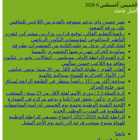
عن
الخميس, أغسطس 6 2026
أخبار عاجلة
نصر حسين داي يدعم صفوفه بالعديد من اللاعبين للتنافس
على ورقة الصعود
رياضة/التعليم العالي: توقيع قرارين وزاريين مشتركين لتعزيز
التأطير البيداغوجي لمؤسسات التكوين الرياضي
اتحاد الجزائر يدخل مرحلته الثانية من التحضيرات بطبرقة
مولودية الجزائر تنهي تربصها التحضيري بالنمسا
كرة القدم/الرابطة الأولى موبيليس – انتقالات : نجم بن عكنون
يتعاقد مع اللاعب حسين سالمي
ألعاب القوى / بطولة العالم لأقل من 20 سنة: يونس عياشي
أبرز الآمال الجزائرية للتتويج بميدالية عالمية
سباحة: أكثر من 315 رياضيا منتظر في الطبعة الرابعة لسباق
عبور خليج الجزائر
كرة السلة 3 3 / دوري الأمم لفئة لأقل من 23 سنة : المنتخب
الجزائري /ذكور/ يحقق فوزا ثانيا و يدعم مركزه في الصدارة
اللجنة التقنية الوطنية تجتمع يوم الخميس لدراسة المواصفات
المطلوبة في المدرب الوطني الجديد
الرابطة الثانية 2026-2027: اجتماع تنسيقي للرابطة الوطنية
للهواة متبوع بسحب قرعة الرزنامة يوم الأحد المقبل
تابعنا
فيسبوك