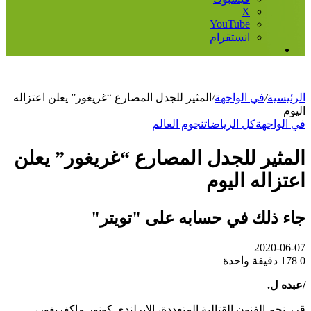
‫X
‫YouTube
انستقرام
إضافة
عمود
جانبي
الرئيسية
/
في الواجهة
/
المثير للجدل المصارع “غريغور” يعلن اعتزاله
اليوم
في الواجهة
كل الرياضات
نجوم العالم
المثير للجدل المصارع “غريغور” يعلن
اعتزاله اليوم
جاء ذلك في حسابه على "تويتر"
2020-06-07
0
178
دقيقة واحدة
/عبده ل.
قرر نجم الفنون القتالية المتعددة، الإيرلندي كونور ماكغريغور،