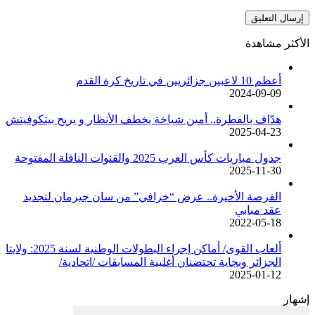
الأكثر مشاهدة
أعظم 10 لاعبين جزائريين في تاريخ كرة القدم
2024-09-09
هدّاف بالفطرة.. أمين شياخة يخطف الأنظار و يريح بيتكوفيتش
2025-04-23
جدول مباريات كأس العرب 2025 والقنوات الناقلة المفتوحة
2025-11-30
الفرصة الأخيرة.. عرض “خرافي” من سان جيرمان لتجديد
عقد مبابي
2022-05-18
ألعاب القوى/ أماكن إجراء البطولات الوطنية لسنة 2025: ولايتا
الجزائر وبجاية تحتضنان أغلبية المسابقات /اتحادية/
2025-01-12
إشهار