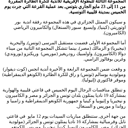
المجموعة الثالثة للبطولة الإفريقية للأندية للكرة الطائرة المقررة
من 11 إلى 23 مايو الجاري بتونس, بعد عملية القرعة التي جرت يوم
الخميس بمدينة قليبية التونسية.
و سيكون الممثل الجزائري في هذه المجموعة رفقة اندية بور
اوتوريتي (كينيا), وايسيغ سبور (السنغال) والكاميرون الرياضي
(الكاميرون).
أما المجموعة الأولى فضمت مستقبل المرسى (تونس), والبحرية
(نيجيريا) و الزمالك (مصر), بينما تتشكل المجموعة الثانية من ميناء
دوالا (الكاميرون), واولمبيك رودريغيز (موريس) وريكنزو (بوروندي)
وغرين بوفالوز الزامبي.
و وقعت ضمن المجموعة الرابعة و الأخيرة أندية انجس (كوت ديفوار)
ومولودية بوسالم (تونس) و راق للكرة الطائرة (الكونغو الديمقراطية)
وموقر فاكتوري (إثيوليا).
و تنطلق منافسات الرجال اليوم الخميس في قاعتي قليبية والهوارية
بمشاركة 19 ناديا يمثلون بلدان تونس و الجزائر و مصر و الكاميرون
و نيجيريا و إثيوبيا و كينيا و جمهورية الكونغو الديمقراطية و زامبيا و
رواندا و موريس و السنغال.
من جهة أخرى, ستنطلق مباريات السيدات يوم 12 مايو في قاعتي
نابل وقرمبالية بمشاركة 16 ناديا يمثلون تونس و الجزائر (مولودية
الجزائر), مصر, الكاميرون,إثيوبيا, كينيا, نيجيريا, موريس, الكونغو