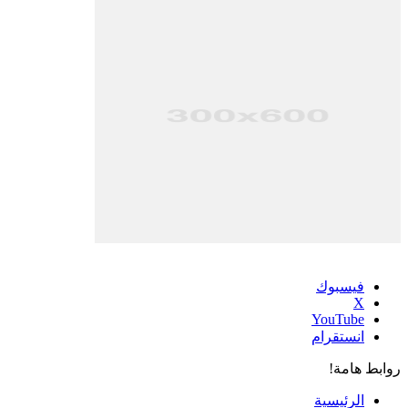
فيسبوك
‫X
‫YouTube
انستقرام
روابط هامة!
الرئيسية