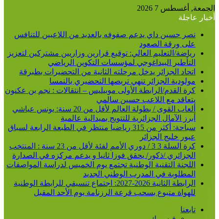
الجمعة, أغسطس 7 2026
أخبار عاجلة
نصر حسين داي يدعم صفوفه بالعديد من اللاعبين للتنافس
على ورقة الصعود
رياضة/التعليم العالي: توقيع قرارين وزاريين مشتركين لتعزيز
التأطير البيداغوجي لمؤسسات التكوين الرياضي
اتحاد الجزائر يدخل مرحلته الثانية من التحضيرات بطبرقة
مولودية الجزائر تنهي تربصها التحضيري بالنمسا
كرة القدم/الرابطة الأولى موبيليس – انتقالات : نجم بن عكنون
يتعاقد مع اللاعب حسين سالمي
ألعاب القوى / بطولة العالم لأقل من 20 سنة: يونس عياشي
أبرز الآمال الجزائرية للتتويج بميدالية عالمية
سباحة: أكثر من 315 رياضيا منتظر في الطبعة الرابعة لسباق
عبور خليج الجزائر
كرة السلة 3 3 / دوري الأمم لفئة لأقل من 23 سنة : المنتخب
الجزائري /ذكور/ يحقق فوزا ثانيا و يدعم مركزه في الصدارة
اللجنة التقنية الوطنية تجتمع يوم الخميس لدراسة المواصفات
المطلوبة في المدرب الوطني الجديد
الرابطة الثانية 2026-2027: اجتماع تنسيقي للرابطة الوطنية
للهواة متبوع بسحب قرعة الرزنامة يوم الأحد المقبل
تابعنا
فيسبوك