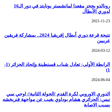
رونالدو يحجز مقعدا لمانشستر يونايتد في دور الـ16
لدوري الأبطال
2021-11-23
نتيجة قرعة دوري أبطال إفريقيا 2024.. بمشاركة فريقين
عربيين
2024-03-12
الرابطة الأولى: تعادل شباب قسنطينة وإتحاد الجزائر (1-
1)
2024-06-04
الدوري الاوروبي لكرة القدم /الجولة الثانية// اوجي سي
نيس: الجزائري هشام بوداوي يغيب عن مواجهة فنربخشه
بسبب الاصابة