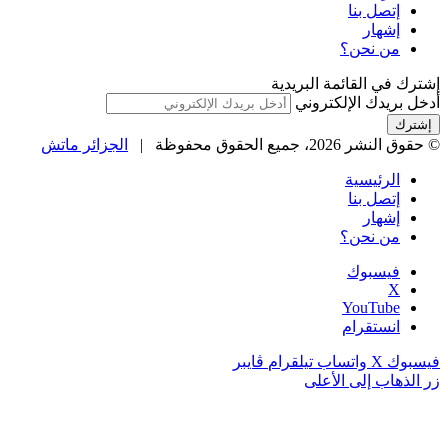
إتصل بنا
إشهار
من نحن؟
إشترك في القائمة البريدية
أدخل بريدك الإلكتروني
© حقوق النشر 2026، جميع الحقوق محفوظة |
الجزائر ماتش
الرئيسية
إتصل بنا
إشهار
من نحن؟
فيسبوك
‫X
‫YouTube
انستقرام
فيسبوك
‫X
واتساب
تيلقرام
ڤايبر
زر الذهاب إلى الأعلى