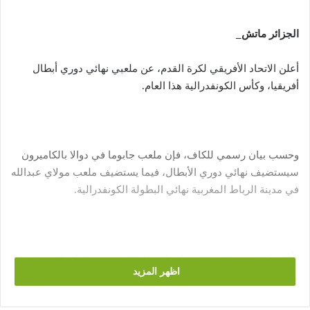
الجزائر ماتش_
أعلن الاتحاد الأفريقي لكرة القدم، عن ملعبي نهائي دوري أبطال
أفريقيا، وكأس الكونفدرالية هذا العام.
وحسب بيان رسمي للكاف، فإن ملعب جابوما في دوالا بالكاميرون
سيستضيف نهائي دوري الأبطال، فيما يستضيف ملعب مولاي عبدالله
في مدينة الرباط المغربية نهائي البطولة الكونفدرالية.
وأعلن كاف عن إقامة الدور النهائي لبطولتيه من مباراة واحدة في
اظهر المزيد
ملعب محايد لأول مرة في تاريخ البطولتين، وفتح باب التقدم
لاستضافتهما في الفترة من 11 وحتى 20 فبراير/ شباط الماضي.