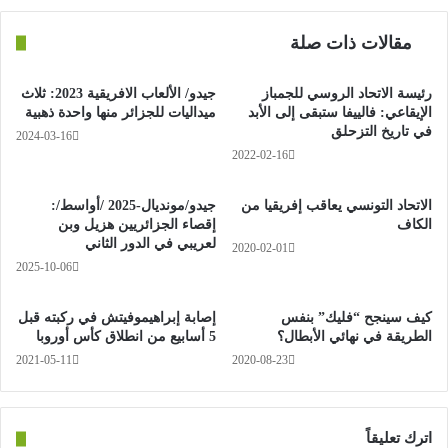
مقالات ذات صلة
ويلعب الزمالك المصري مع الرجاء البيضاوي المغربي في نصف
رئيسة الاتحاد الروسي للجمباز
جيدو/ الألعاب الافريقية 2023: ثلاث
نهائي دوري الأبطال، فيما يجمع نصف النهائي الآخر بين الأهلي
الإيقاعي: فالييفا ستبقى إلى الأبد
ميداليات للجزائر منها واحدة ذهبية
المصري والوداد المغربي.
في تاريخ التزحلق
2024-03-16
2022-02-16
الاتحاد التونسي يعاقب إفريقيا من
جيدو/مونديال-2025 /أواسط/:
الكاف
إقصاء الجزائريين هزيل وبن
لعريبي في الدور الثاني
2020-02-01
2025-10-06
كيف سينجح “فليك” بنفس
إصابة إبراهيموفيتش في ركبته قبل
الطريقة في نهائي الأبطال؟
5 أسابيع من انطلاق كأس أوروبا
2021-05-11
2020-08-23
اترك تعليقاً