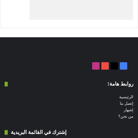
‫X
فيسبوك
‫YouTube
انستقرام
روابط هامة!
الرئيسية
إتصل بنا
إشهار
من نحن؟
إشترك في القائمة البريدية