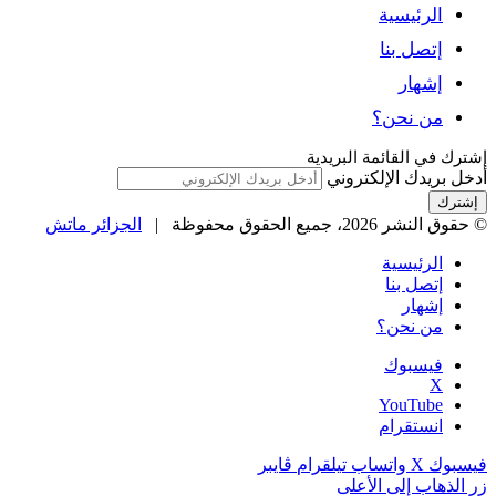
الرئيسية
إتصل بنا
إشهار
من نحن؟
شترك في القائمة البريدية
دخل بريدك الإلكتروني
حقوق النشر 2026، جميع الحقوق محفوظة |
الجزائر ماتش
الرئيسية
إتصل بنا
إشهار
من نحن؟
فيسبوك
‫X
‫YouTube
انستقرام
يسبوك
‫X
واتساب
تيلقرام
ڤايبر
ر الذهاب إلى الأعلى