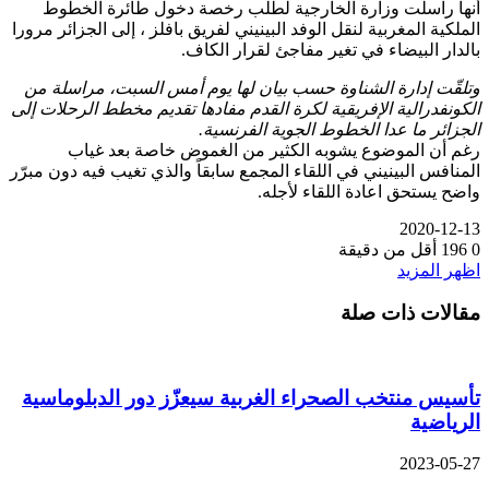
نها راسلت وزارة الخارجية لطلب رخصة دخول طائرة الخطوط
لملكية المغربية لنقل الوفد البينيني لفريق بافلز ، إلى الجزائر مرورا
الدار البيضاء في تغير مفاجئ لقرار الكاف.
تلقّت إدارة الشناوة حسب بيان لها يوم أمس السبت، مراسلة من
لكونفدرالية الإفريقية لكرة القدم مفادها تقديم مخطط الرحلات إلى
لجزائر ما عدا الخطوط الجوية الفرنسية.
غم أن الموضوع يشوبه الكثير من الغموض خاصة بعد غياب
لمنافس البينيني في اللقاء المجمع سابقاً والذي تغيب فيه دون مبرّر
اضح يستحق اعادة اللقاء لأجله.
2020-12-1
196
أقل من دقيقة
ظهر المزيد
قالات ذات صلة
أسيس منتخب الصحراء الغربية سيعزّز دور الدبلوماسية
لرياضية
2023-05-2