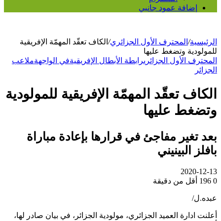
إضافة عمود جانبي
لرئيسية
/
المحترف الأول الجزائري
/
الكاف تعقّد المهمّة الإفريقية
لمولودية وتضغط عليها
لمحترف الأول الجزائري
رابطة الأبطال الإفريقية
في الواجهة
ملاعب
لجزائر
لكاف تعقّد المهمّة الإفريقية للمولودية
تضغط عليها
عد تغير مفاجئ في قرارها بإعادة مباراة
افلز البينيني
2020-12-1
196
أقل من دقيقة
بده.ل/
علنت ادارة العميد الجزائري، مولودية الجزائر، في بيان صادر لها،