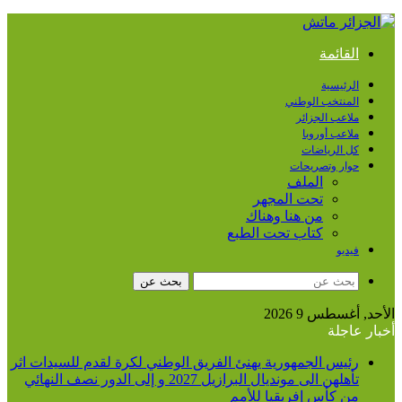
القائمة
الرئيسية
المنتخب الوطني
ملاعب الجزائر
ملاعب أوروبا
كل الرياضات
حوار وتصريحات
الملف
تحت المجهر
من هنا وهناك
كتاب تحت الطبع
فيديو
بحث عن
لأحد, أغسطس 9 2026
خبار عاجلة
رئيس الجمهورية يهنئ الفريق الوطني لكرة لقدم للسيدات اثر
تأهلهن الى مونديال البرازيل 2027 و إلى الدور نصف النهائي
من كأس إفريقيا للأمم