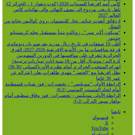
كأس أمم إفريقيا للسيدات 2026 (كوت ديفوار 1 – الجزائر 2):
تأهل تاريخي مزدوج إلى نصف النهائي وإلى نهائيات كأس
العالم 2027
4 دقائق أنقذت حياته.. نجل كلينسمان يروي كواليس نجاته من
الشلل
“سيكون أكبر مني”.. رونالدو يتنبأ بمستقبل نجله كريستيانو
جونيور
أغلى 10 صفقات في تاريخ ريال مدريد بعد ضم يان ديوماندي
قرعة منافسات ما بين الأندية الإفريقية 2026-2027: الفرق
الجزائرية تتعرف على منافسيها في الدورين التمهيديين
كرة اليد / مونديال أقل من 18 سنة إناث /مباريات ترتيبية/:
انهزام المنتخب الجزائري أمام نظيره الأوزباكستاني /30-38/
بطل إفريقيا مع “الخضر” مهدي طاهرات يعلن اعتزاله عن
عمر 36 عاما
الرابطة الأولى ”موبيليس” – تحضيرات : فوز شباب قسنطينة
أمام اتحاد المنستير التونسي /2-0/
الرابطة الأولى موبيليس – تحضيرات : فوز وفاق سطيف أمام
بولفار سبور التركي /2-1/
تابعنا
فيسبوك
‫X
‫YouTube
انستقرام