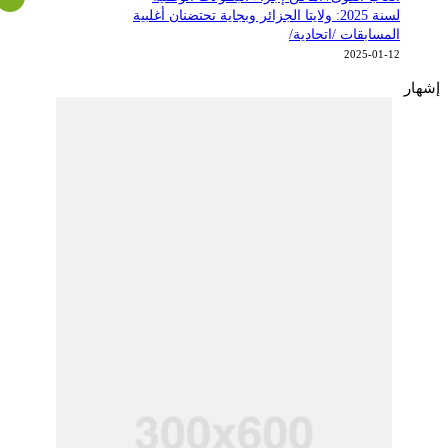
لسنة 2025: ولايتا الجزائر وبجاية تحتضنان أغلبية
المسابقات /اتحادية/
2025-01-12
شهار