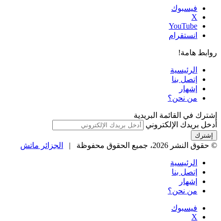
فيسبوك
‫X
‫YouTube
انستقرام
روابط هامة!
الرئيسية
إتصل بنا
إشهار
من نحن؟
إشترك في القائمة البريدية
أدخل بريدك الإلكتروني
© حقوق النشر 2026، جميع الحقوق محفوظة |
الجزائر ماتش
الرئيسية
إتصل بنا
إشهار
من نحن؟
فيسبوك
‫X