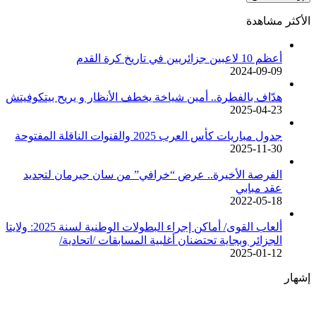
الأكثر مشاهدة
أعظم 10 لاعبين جزائريين في تاريخ كرة القدم
2024-09-09
هدّاف بالفطرة.. أمين شياخة يخطف الأنظار و يريح بيتكوفيتش
2025-04-23
جدول مباريات كأس العرب 2025 والقنوات الناقلة المفتوحة
2025-11-30
الفرصة الأخيرة.. عرض “خرافي” من سان جيرمان لتجديد
عقد مبابي
2022-05-18
ألعاب القوى/ أماكن إجراء البطولات الوطنية لسنة 2025: ولايتا
الجزائر وبجاية تحتضنان أغلبية المسابقات /اتحادية/
2025-01-12
إشهار