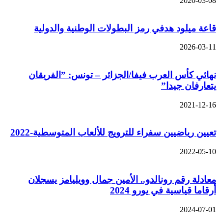
2020-03-08
قاعة ميلود هدفي رمز البطولات الوطنية والدولية
2026-03-11
نهائي كأس العرب فيفا/الجزائر – تونس: ”الفريقان
يتعارفان جيدا”
2021-12-16
تعيين رياضيين سفراء للترويج للألعاب المتوسطية-2022
2022-05-10
معادلة رقم رونالدو.. الأمين جمال وويليامز يسجلان
أرقاما قياسية في يورو 2024
2024-07-01