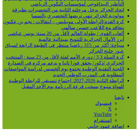
التأطير البيداغوجي لمؤسسات التكوين الرياضي
اتحاد الجزائر يدخل مرحلته الثانية من التحضيرات بطبرقة
مولودية الجزائر تنهي تربصها التحضيري بالنمسا
كرة القدم/الرابطة الأولى موبيليس – انتقالات : نجم بن عكنون
يتعاقد مع اللاعب حسين سالمي
ألعاب القوى / بطولة العالم لأقل من 20 سنة: يونس عياشي
أبرز الآمال الجزائرية للتتويج بميدالية عالمية
سباحة: أكثر من 315 رياضيا منتظر في الطبعة الرابعة لسباق
عبور خليج الجزائر
كرة السلة 3 3 / دوري الأمم لفئة لأقل من 23 سنة : المنتخب
الجزائري /ذكور/ يحقق فوزا ثانيا و يدعم مركزه في الصدارة
اللجنة التقنية الوطنية تجتمع يوم الخميس لدراسة المواصفات
المطلوبة في المدرب الوطني الجديد
الرابطة الثانية 2026-2027: اجتماع تنسيقي للرابطة الوطنية
للهواة متبوع بسحب قرعة الرزنامة يوم الأحد المقبل
تابعنا
فيسبوك
‫X
‫YouTube
انستقرام
إضافة عمود جانبي