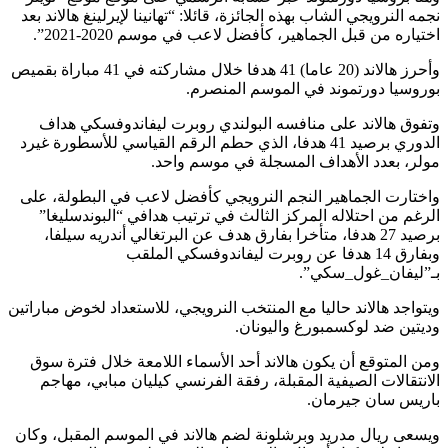
نجمه النرويجي الشاب بهذه الجائزة، قائلا: “تهانينا لإيرلينغ هالاند بعد
اختياره من قبل الجماهير، كأفضل لاعب في موسم 2020-2021”.
وأحرز هالاند (20 عاما) 41 هدفا خلال مشاركته في 41 مباراة بقميص
بوروسيا دورتموند في الموسم المنصرم.
وتفوق هالاند على منافسه البولندي روبرت ليفاندوفسكي هداف
الدوري برصيد 41 هدفا، الذي حطم الرقم القياسي للأسطورة غيرد
مولر، بعدد الأهداف المسجلة في موسم واحد.
واختارت الجماهير النجم النرويجي كأفضل لاعب في البطولة، على
الرغم من احتلاله المركز الثالث في ترتيب هدافي “البوندسليغا”
برصيد 27 هدفا، متأخرا بفارق هدف عن البرتغالي أندريه سيلفا،
وبفارق 14 هدفا عن روبرت ليفاندوفسكي الملقب
بـ”ليفان_غول_سكي”.
ويتواجد هالاند حاليا مع المنتخب النرويجي، للاستعداد لخوض مباراتين
وديتين ضد لوكسمبورغ واليونان.
ومن المتوقع أن يكون هالاند أحد الأسماء اللامعة خلال فترة سوق
الانتقالات الصيفية المقبلة، رفقة الفرنسي كيليان مبابي، مهاجم
باريس سان جيرمان.
ويسعى ريال مدريد وبرشلونة لضم هالاند في الموسم المقبل، وكان