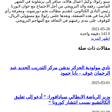
مينو رايولا، وكيل أعمال هالاند، سافر إلى برشلونة في الشهر
الماضي، رفقة والد النرويجي من أجل الاجتماع مع خوان لابورتا
رئيس النادي الكتالوني، لتقديم مطالب نجم دورتموند، ومعرفة رأي
البارسا في هذه الصفقة، وبعدها جلس رايولا مع مسؤولي الريال،
للوقوف على مدى رغبتهم في التعاقد مع المهاجم النرويجي.
2021-05-26
0
143
دقيقة واحدة
اظهر المزيد
مقالات ذات صلة
نادي مولودية الجزائر يدشن مركز التدريب الجديد عبد
الرحمان عوف – بابا حمود
2025-03-01
وزير الرياضة الايطالي سبادافورا: ” أدعو إلى تعليق
الكالتشيو بسبب انتشار كورونا “