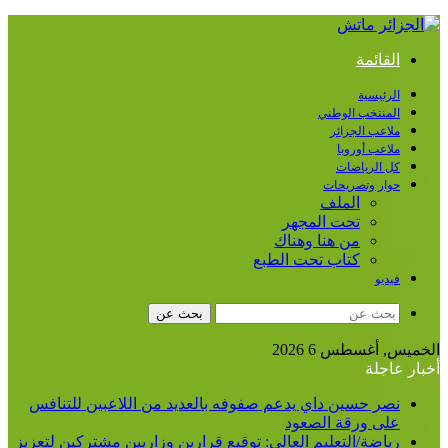
القائمة
الرئيسية
المنتخب الوطني
ملاعب الجزائر
ملاعب أوروبا
كل الرياضات
حوار وتصريحات
الملف
تحت المجهر
من هنا وهناك
كتاب تحت الطبع
فيديو
بحث عن
الخميس, أغسطس 6 2026
أخبار عاجلة
نصر حسين داي يدعم صفوفه بالعديد من اللاعبين للتنافس
على ورقة الصعود
رياضة/التعليم العالي: توقيع قرارين وزاريين مشتركين لتعزيز