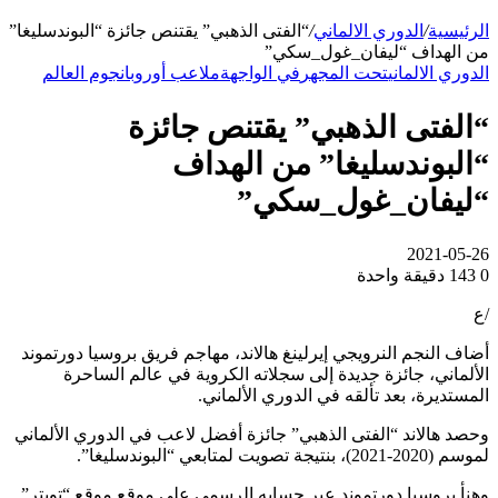
الرئيسية
/
الدوري الالماني
/
“الفتى الذهبي” يقتنص جائزة “البوندسليغا”
من الهداف “ليفان_غول_سكي”
الدوري الالماني
تحت المجهر
في الواجهة
ملاعب أوروبا
نجوم العالم
“الفتى الذهبي” يقتنص جائزة
“البوندسليغا” من الهداف
“ليفان_غول_سكي”
2021-05-26
0
143
دقيقة واحدة
/ع
أضاف النجم النرويجي إيرلينغ هالاند، مهاجم فريق بروسيا دورتموند
الألماني، جائزة جديدة إلى سجلاته الكروية في عالم الساحرة
المستديرة، بعد تألقه في الدوري الألماني.
وحصد هالاند “الفتى الذهبي” جائزة أفضل لاعب في الدوري الألماني
لموسم (2020-2021)، بنتيجة تصويت لمتابعي “البوندسليغا”.
وهنأ بروسيا دورتموند عبر حسابه الرسمي على موقع موقع “تويتر”