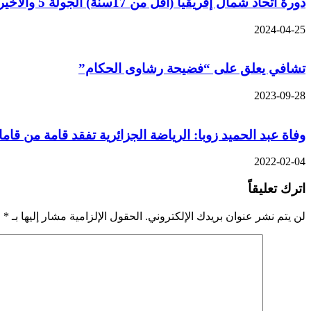
دورة اتحاد شمال إفريقيا (أقل من 17سنة) الجولة 5 والأخيرة/ الجزائر- مصر: “الخضر” على بعد 90 دقيقة من اللقب
2024-04-25
تشافي يعلق على “فضيحة رشاوى الحكام”
2023-09-28
وفاة عبد الحميد زوبا: الرياضة الجزائرية تفقد قامة من قامات
2022-02-04
اترك تعليقاً
لن يتم نشر عنوان بريدك الإلكتروني.
الحقول الإلزامية مشار إليها بـ
*