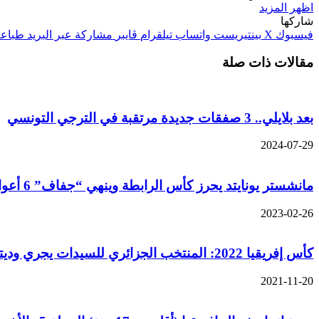
اظهر المزيد
شاركها
فيسبوك
‫X
بينتيريست
واتساب
تيلقرام
ڤايبر
مشاركة عبر البريد
طباعة
مقالات ذات صلة
بعد بلايلي.. 3 صفقات جديدة مرتقبة في الترجي التونسي
2024-07-29
مانشستر يونايتد يحرز كأس الرابطة وينهي “جفاف” 6 أعوام
2023-02-26
كأس إفريقيا 2022: المنتخب الجزائري للسيدات يجري وديتين أمام تونس
2021-11-20