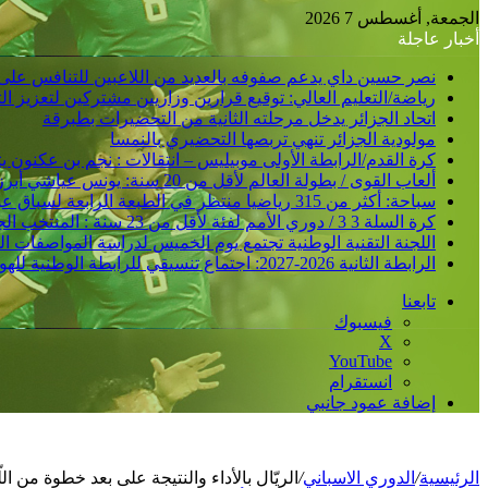
الجمعة, أغسطس 7 2026
أخبار عاجلة
نصر حسين داي يدعم صفوفه بالعديد من اللاعبين للتنافس على
رياضة/التعليم العالي: توقيع قرارين وزاريين مشتركين لتعزيز 
اتحاد الجزائر يدخل مرحلته الثانية من التحضيرات بطبرقة
مولودية الجزائر تنهي تربصها التحضيري بالنمسا
كرة القدم/الرابطة الأولى موبيليس – انتقالات : نجم بن عكنون
ألعاب القوى / بطولة العالم لأقل من 20 سنة: يونس عياشي أبرز الآمال الجزائرية للتتويج بميدالية عالمية
سباحة: أكثر من 315 رياضيا منتظر في الطبعة الرابعة لسباق عبور خليج الجزائر
كرة السلة 3 3 / دوري الأمم لفئة لأقل من 23 سنة : المنتخب الجزائري /ذكور/ يحقق فوزا ثانيا و يدعم مركزه في الصدارة
اللجنة التقنية الوطنية تجتمع يوم الخميس لدراسة المواصفات ا
الرابطة الثانية 2026-2027: اجتماع تنسيقي للرابطة الوطنية للهواة متبوع بسحب قرعة الرزنامة يوم الأحد المقبل
تابعنا
فيسبوك
‫X
‫YouTube
انستقرام
إضافة عمود جانبي
الرئيسية
/
الدوري الاسباني
/
الريّال بالأداء والنتيجة على بعد خطوة من ال