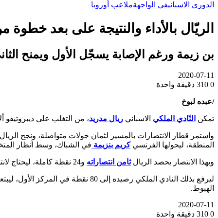
الدوري الاسباني
في الواجهة
ملاعب أوروبا
الريّال بالأداء والنتيجة على بعد خطوة م
بن زيمة ورغم الإصابة يسجّل الأول ويمنح الثان
2020-07-11
0
310
دقيقة واحدة
/عبده لبوخ
تمكن
النّادي الملكي
الاسباني
ريال مدريد
، من التغلب على ديبروتيفو ألافيس
واستمر قطار الانتصارات بالمسير لثمان جولات متواصلة، ونجح الريال 
المنطقة، ليحولها الفرنسي
كريم بنزيمة
في الشباك، وسط أنظار المت
وبهذا الانتصار يحصد الريال
ثامن انتصاراته
و24 نقطة كاملة، ليحتاج لانتصارين جديدين في الجولات الثلاث المقبلة ليضمن اللقب.
الهبوط.
2020-07-11
0
310
دقيقة واحدة