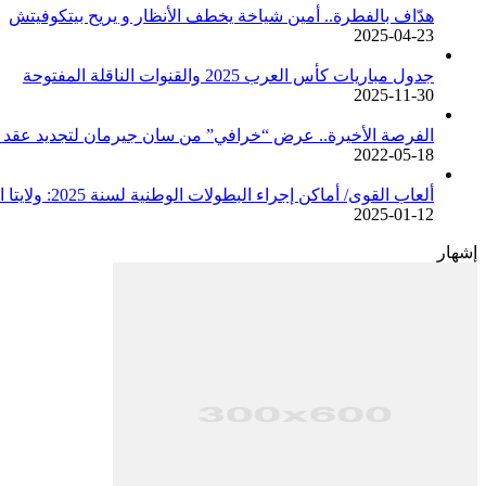
هدّاف بالفطرة.. أمين شياخة يخطف الأنظار و يريح بيتكوفيتش
2025-04-23
جدول مباريات كأس العرب 2025 والقنوات الناقلة المفتوحة
2025-11-30
الفرصة الأخيرة.. عرض “خرافي” من سان جيرمان لتجديد عقد م
2022-05-18
ألعاب القوى/ أماكن إجراء البطولات الوطنية لسنة 2025: ولايتا الجزائر وبجاية تحتضنان أغلبية المسابقات /اتحادية/
2025-01-12
إشهار