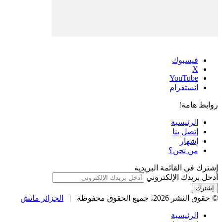
فيسبوك
‫X
‫YouTube
انستقرام
روابط هامة!
الرئيسية
إتصل بنا
إشهار
من نحن؟
إشترك في القائمة البريدية
أدخل بريدك الإلكتروني
© حقوق النشر 2026، جميع الحقوق محفوظة |
الجزائر ماتش
الرئيسية