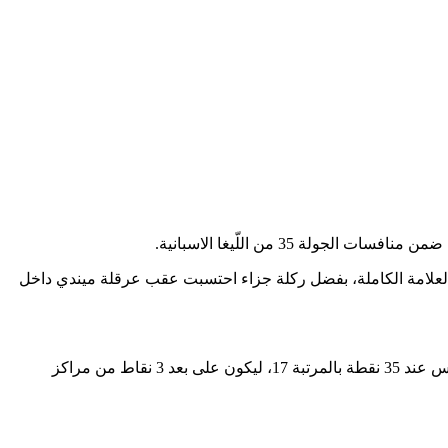
ة 35 من اللّيغا الاسبانية.
ق العلامة الكاملة، بفضل ركلة جزاء احتسبت عقب عرقلة ميندي داخل
ليرفع بذلك النادي الملكي رصيده إلى 80 نقطة في المركز الأول، ليبتعد مجدداً عن برشلونة بفارق أربع نقاط، فيما توقف رصيد ديبورتيفو ألافيس عند 35 نقطة بالمرتبة 17، ليكون على بعد 3 نقاط من مراكز