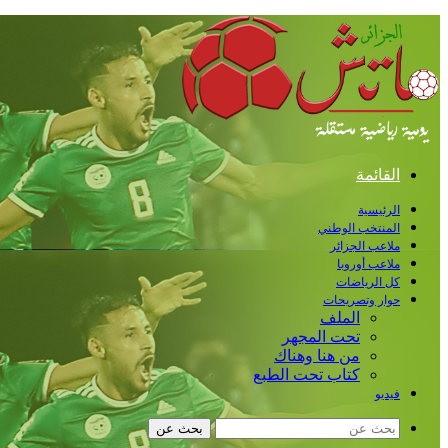
القائمة
الرئيسية
المنتخب الوطني
ملاعب الجزائر
ملاعب أوروبا
كل الرياضات
حوار وتصريحات
الملف
تحت المجهر
من هنا وهناك
كتاب تحت الطبع
فيديو
بحث عن