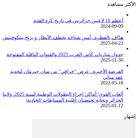
الأكثر مشاهدة
أعظم 10 لاعبين جزائريين في تاريخ كرة القدم
2024-09-09
هدّاف بالفطرة.. أمين شياخة يخطف الأنظار و يريح بيتكوفيتش
2025-04-23
جدول مباريات كأس العرب 2025 والقنوات الناقلة المفتوحة
2025-11-30
الفرصة الأخيرة.. عرض “خرافي” من سان جيرمان لتجديد
عقد مبابي
2022-05-18
ألعاب القوى/ أماكن إجراء البطولات الوطنية لسنة 2025: ولايتا
الجزائر وبجاية تحتضنان أغلبية المسابقات /اتحادية/
2025-01-12
إشهار