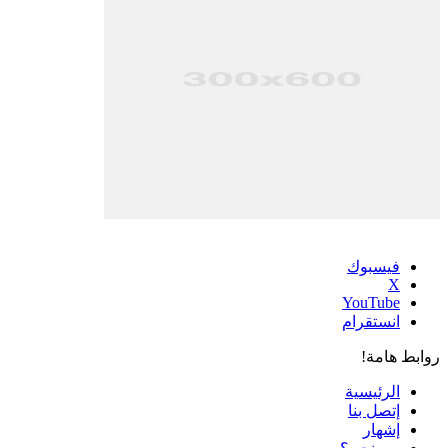
فيسبوك
‫X
‫YouTube
انستقرام
روابط هامة!
الرئيسية
إتصل بنا
إشهار