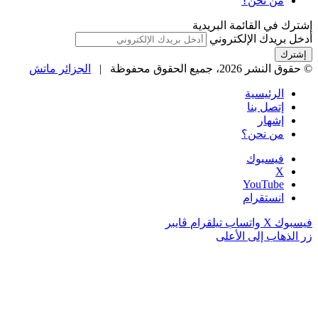
من نحن؟
إشترك في القائمة البريدية
أدخل بريدك الإلكتروني
© حقوق النشر 2026، جميع الحقوق محفوظة |
الجزائر ماتش
الرئيسية
إتصل بنا
إشهار
من نحن؟
فيسبوك
‫X
‫YouTube
انستقرام
فيسبوك
‫X
واتساب
تيلقرام
ڤايبر
زر الذهاب إلى الأعلى