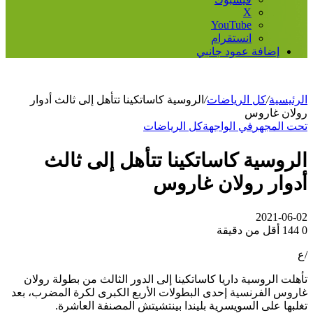
‫X
‫YouTube
انستقرام
إضافة عمود جانبي
الرئيسية
/
كل الرياضات
/
الروسية كاساتكينا تتأهل إلى ثالث أدوار
رولان غاروس
تحت المجهر
في الواجهة
كل الرياضات
الروسية كاساتكينا تتأهل إلى ثالث
أدوار رولان غاروس
2021-06-02
0
144
أقل من دقيقة
/ع
تأهلت الروسية داريا كاساتكينا إلى الدور الثالث من بطولة رولان
غاروس الفرنسية إحدى البطولات الأربع الكبرى لكرة المضرب، بعد
تغلبها على السويسرية بليندا بينتشيتش المصنفة العاشرة.