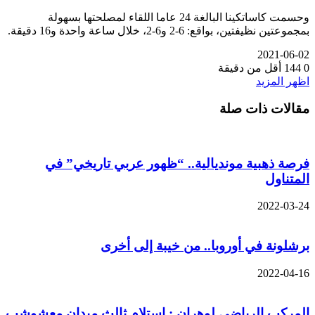
وحسمت كاساتكينا البالغة 24 عاما اللقاء لمصلحتها بسهولة
بمجموعتين نظيفتين، بواقع: 6-2 و6-2، خلال ساعة واحدة و16 دقيقة.
2021-06-02
0
144
أقل من دقيقة
اظهر المزيد
مقالات ذات صلة
فرصة ذهبية مونديالية.. “ظهور عربي تاريخي” في
المتناول
2022-03-24
برشلونة في أوروبا.. من خيبة إلى أخرى
2022-04-16
المركب الرياضي لوهران : استلام ثالث ميدان معشوشب