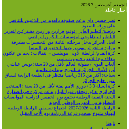
الجمعة, أغسطس 7 2026
أخبار عاجلة
نصر حسين داي يدعم صفوفه بالعديد من اللاعبين للتنافس
على ورقة الصعود
رياضة/التعليم العالي: توقيع قرارين وزاريين مشتركين لتعزيز
التأطير البيداغوجي لمؤسسات التكوين الرياضي
اتحاد الجزائر يدخل مرحلته الثانية من التحضيرات بطبرقة
مولودية الجزائر تنهي تربصها التحضيري بالنمسا
كرة القدم/الرابطة الأولى موبيليس – انتقالات : نجم بن عكنون
يتعاقد مع اللاعب حسين سالمي
ألعاب القوى / بطولة العالم لأقل من 20 سنة: يونس عياشي
أبرز الآمال الجزائرية للتتويج بميدالية عالمية
سباحة: أكثر من 315 رياضيا منتظر في الطبعة الرابعة لسباق
عبور خليج الجزائر
كرة السلة 3 3 / دوري الأمم لفئة لأقل من 23 سنة : المنتخب
الجزائري /ذكور/ يحقق فوزا ثانيا و يدعم مركزه في الصدارة
اللجنة التقنية الوطنية تجتمع يوم الخميس لدراسة المواصفات
المطلوبة في المدرب الوطني الجديد
الرابطة الثانية 2026-2027: اجتماع تنسيقي للرابطة الوطنية
للهواة متبوع بسحب قرعة الرزنامة يوم الأحد المقبل
تابعنا
فيسبوك