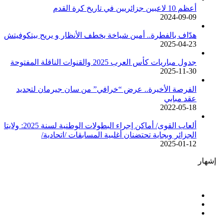
أعظم 10 لاعبين جزائريين في تاريخ كرة القدم
2024-09-09
هدّاف بالفطرة.. أمين شياخة يخطف الأنظار و يريح بيتكوفيتش
2025-04-23
جدول مباريات كأس العرب 2025 والقنوات الناقلة المفتوحة
2025-11-30
الفرصة الأخيرة.. عرض “خرافي” من سان جيرمان لتجديد
عقد مبابي
2022-05-18
ألعاب القوى/ أماكن إجراء البطولات الوطنية لسنة 2025: ولايتا
الجزائر وبجاية تحتضنان أغلبية المسابقات /اتحادية/
2025-01-12
إشهار
فيسبوك
‫X
‫YouTube