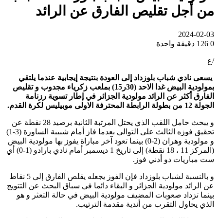
من أجل تقليص الفارق عن الرائد
2024-02-03
0
126
دقيقة واحدة
/ع
يسعى نادي شباب بلوزداد إلى العودة بنتيجة إيجابية عندما يلتقي
بمولودية البيض غدا الاحد (30ر15) بملعب زكرياء مجدوب و تقليص
الفارق أكثر عن الرائد مولودية الجزائر في إطار تسوية رزنامة
الجولة 12 من بطولة الرابطة المحترفة الاولى موبيليس لكرة القدم.
و يبحث حامل اللقب الذي يحتل المرتبة الثانية برصيد 28 نقطة عن
تحقيق فوزه الثالث على التوالي بعدما فاز أمام شبيبة الساورة (3-1)
و مولودية وهران (2-0) بينما تعود آخر مباراة يفوز بها مولودية البيض
(المركز 11 ، 18 نقطة) إلى تاريخ 1 ديسمبر أمام نادي بارادو (1-0) أي
ست مباريات دو أدني فوز.
و بالنسبة لشباب بلوزداد فإن الفوز يجعله يقلص الفارق إلى 5 نقاط
عن الرائد مولودية الجزائر و البقاء دائما في سباق البحث عن التتويج
بينما تزداد صعوبات المضيف مولودية البيض في حالة التعثر و هو
الذي يحاول التقرب من أندية مقدمة الترتيب.