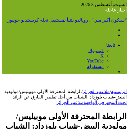
عن
السبت, أغسطس 8 2026
أخبار عاجلة
“سيكون أكبر مني”.. رونالدو يتنبأ بمستقبل نجله كريستيانو جونيور
تابعنا
فيسبوك
‫X
‫YouTube
انستقرام
إضافة
عمود
جانبي
الرئيسية
/
ملاعب الجزائر
/
الرابطة المحترفة الأولى موبيليس/مولودية
البيض-شباب بلوزداد: الشباب من أجل تقليص الفارق عن الرائد
تحت المجهر
في الواجهة
ملاعب الجزائر
الرابطة المحترفة الأولى موبيليس/
مولودية البيض-شباب بلوزداد: الشباب