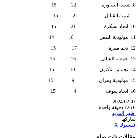
8. شبيبة الساورة 22 15
–. شبيبة القبائل 22 15
10. اتحاد بسكرة 21 15
11. مولودية البيض 18 14
12. نجم مقرة 17 15
13. جمعية الشلف 16 15
14. نجم بن عكنون 10 15
15. مولودية وهران 9 15
16. اتحاد سوف 4 15.
2024-02-03
0
126
دقيقة واحدة
اظهر المزيد
شاركها
ڤايبر
طباعة
تيلقرام
واتساب
مشاركة
بينتيريست
فيسبوك
‫X
عبر
مقالات ذات صلة
البريد