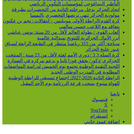
التأطير البيداغوجي لمؤسسات التكوين الرياضي
اتحاد الجزائر يدخل مرحلته الثانية من التحضيرات بطبرقة
مولودية الجزائر تنهي تربصها التحضيري بالنمسا
كرة القدم/الرابطة الأولى موبيليس – انتقالات : نجم بن عكنون
يتعاقد مع اللاعب حسين سالمي
ألعاب القوى / بطولة العالم لأقل من 20 سنة: يونس عياشي
أبرز الآمال الجزائرية للتتويج بميدالية عالمية
سباحة: أكثر من 315 رياضيا منتظر في الطبعة الرابعة لسباق
عبور خليج الجزائر
كرة السلة 3 3 / دوري الأمم لفئة لأقل من 23 سنة : المنتخب
الجزائري /ذكور/ يحقق فوزا ثانيا و يدعم مركزه في الصدارة
اللجنة التقنية الوطنية تجتمع يوم الخميس لدراسة المواصفات
المطلوبة في المدرب الوطني الجديد
الرابطة الثانية 2026-2027: اجتماع تنسيقي للرابطة الوطنية
للهواة متبوع بسحب قرعة الرزنامة يوم الأحد المقبل
تابعنا
فيسبوك
‫X
‫YouTube
انستقرام
إضافة عمود جانبي