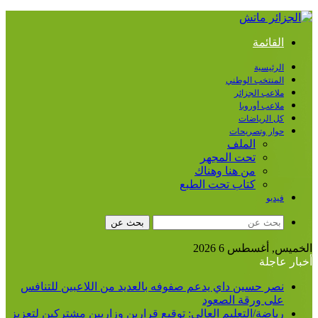
القائمة
الرئيسية
المنتخب الوطني
ملاعب الجزائر
ملاعب أوروبا
كل الرياضات
حوار وتصريحات
الملف
تحت المجهر
من هنا وهناك
كتاب تحت الطبع
فيديو
بحث عن
الخميس, أغسطس 6 2026
أخبار عاجلة
نصر حسين داي يدعم صفوفه بالعديد من اللاعبين للتنافس
على ورقة الصعود
رياضة/التعليم العالي: توقيع قرارين وزاريين مشتركين لتعزيز