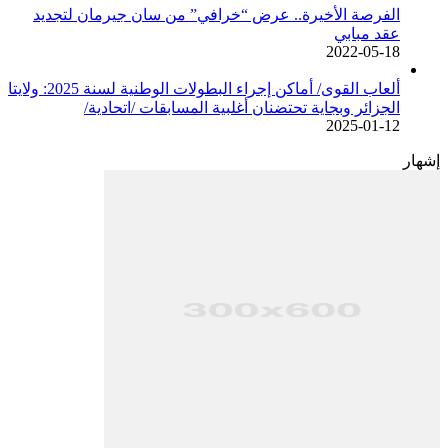
الفرصة الأخيرة.. عرض “خرافي” من سان جيرمان لتجديد
عقد مبابي
2022-05-18
ألعاب القوى/ أماكن إجراء البطولات الوطنية لسنة 2025: ولايتا
الجزائر وبجاية تحتضنان أغلبية المسابقات /اتحادية/
2025-01-12
إشهار