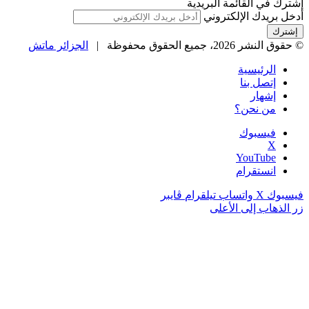
إشترك في القائمة البريدية
أدخل بريدك الإلكتروني
© حقوق النشر 2026، جميع الحقوق محفوظة |
الجزائر ماتش
الرئيسية
إتصل بنا
إشهار
من نحن؟
فيسبوك
‫X
‫YouTube
انستقرام
فيسبوك
‫X
واتساب
تيلقرام
ڤايبر
زر الذهاب إلى الأعلى