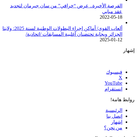
الفرصة الأخيرة.. عرض “خرافي” من سان جيرمان لتجديد
عقد مبابي
2022-05-18
ألعاب القوى/ أماكن إجراء البطولات الوطنية لسنة 2025: ولايتا
الجزائر وبجاية تحتضنان أغلبية المسابقات /اتحادية/
2025-01-12
إشهار
فيسبوك
‫X
‫YouTube
انستقرام
روابط هامة!
الرئيسية
إتصل بنا
إشهار
من نحن؟