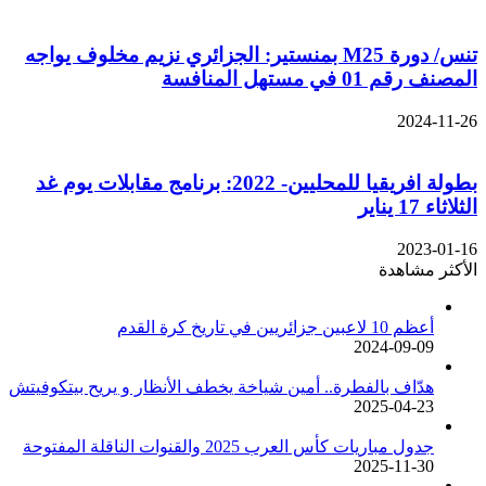
تنس/ دورة M25 بمنستير: الجزائري نزيم مخلوف يواجه
المصنف رقم 01 في مستهل المنافسة
2024-11-26
بطولة افريقيا للمحليين- 2022: برنامج مقابلات يوم غد
الثلاثاء 17 يناير
2023-01-16
الأكثر مشاهدة
أعظم 10 لاعبين جزائريين في تاريخ كرة القدم
2024-09-09
هدّاف بالفطرة.. أمين شياخة يخطف الأنظار و يريح بيتكوفيتش
2025-04-23
جدول مباريات كأس العرب 2025 والقنوات الناقلة المفتوحة
2025-11-30