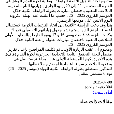
ستقوم لجنة التأهيل التابعة للرابطة الوطنية لكرة القدم للهواة, في
الفترة الممتدة من 22 إلى 29 يوليو الجاري, بزيارتها الثانية لمعاينة
الملاعب المعنية باحتضان مباريات بطولة الرابطة الثانية خلال
الموسم الكروي 2025 – 26 , حسب ما أعلنت عنه الهيئة الكروية,
اليوم الاثنين على موقعها الرسمي.
هذا وقد دعت الرابطة ”الأندية إلى اتخاذ الترتيبات اللازمة لاستقبال
أعضاء اللجنة, الذين سيتم نشر جدول زياراتهم التفصيلي قريبا”.
وكانت اللجنة قد قامت يومي 16 و 17 يونيو الفارط, بالمعاينة الأولى
للملاعب المعنية باحتضان مباريات بطولة رابطة الثانية خلال
الموسم الكروي 2025 – 26.
ومعلوم أن عقب الزيارة الأولى, تم تكليف المراقبين بإعداد تقرير
مفصل للجنة التحقيق التابعة للاتحادية الجزائرية لكرة القدم (فاف).
هذه الأخيرة, كونها المسئولة الأولى عن المراقبة, ستفصل في
وضعية الملاعب, سواء باعتمادها أو تقديم ملاحظاتها.
للتذكير, ستنطلق بطولة الرابطة الثانية للهواة (موسم 2025 – 26)
يوم 6 سبتمبر المقبل.
2025-07-08
304
دقيقة واحدة
اظهر المزيد
مقالات ذات صلة