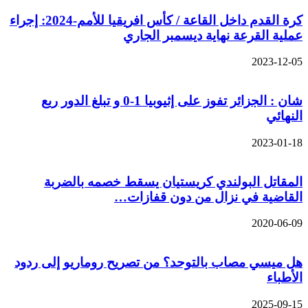
كرة القدم داخل القاعة / كأس افريقيا للأمم-2024: إجراء
عملية القرعة نهاية ديسمبر الجاري
2023-12-05
شان : الجزائر تفوز على إثيوبيا 1-0 و تبلغ الدور ربع
النهائي
2023-01-18
المقاتل البولندي كريستيان يسقط خصمه بالضربة
القاضية في نزال من دون قفازات…
2020-06-09
هل ميسي مصاب بالتوحد؟ من تصريح روماريو إلى ردود
الأطباء
2025-09-15