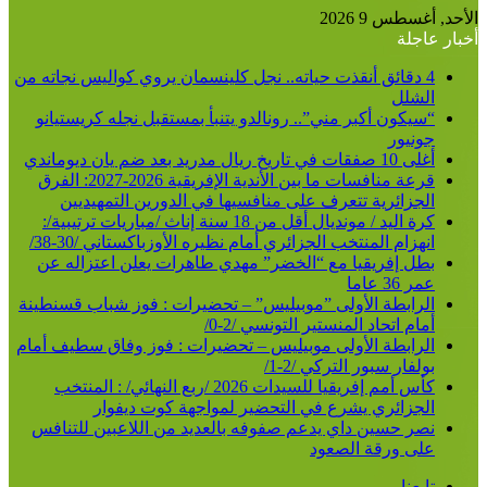
الأحد, أغسطس 9 2026
أخبار عاجلة
4 دقائق أنقذت حياته.. نجل كلينسمان يروي كواليس نجاته من
الشلل
“سيكون أكبر مني”.. رونالدو يتنبأ بمستقبل نجله كريستيانو
جونيور
أغلى 10 صفقات في تاريخ ريال مدريد بعد ضم يان ديوماندي
قرعة منافسات ما بين الأندية الإفريقية 2026-2027: الفرق
الجزائرية تتعرف على منافسيها في الدورين التمهيديين
كرة اليد / مونديال أقل من 18 سنة إناث /مباريات ترتيبية/:
انهزام المنتخب الجزائري أمام نظيره الأوزباكستاني /30-38/
بطل إفريقيا مع “الخضر” مهدي طاهرات يعلن اعتزاله عن
عمر 36 عاما
الرابطة الأولى ”موبيليس” – تحضيرات : فوز شباب قسنطينة
أمام اتحاد المنستير التونسي /2-0/
الرابطة الأولى موبيليس – تحضيرات : فوز وفاق سطيف أمام
بولفار سبور التركي /2-1/
كأس أمم إفريقيا للسيدات 2026 /ربع النهائي/ : المنتخب
الجزائري يشرع في التحضير لمواجهة كوت ديفوار
نصر حسين داي يدعم صفوفه بالعديد من اللاعبين للتنافس
على ورقة الصعود
تابعنا