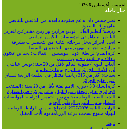
الخميس, أغسطس 6 2026
أخبار عاجلة
نصر حسين داي يدعم صفوفه بالعديد من اللاعبين للتنافس
على ورقة الصعود
رياضة/التعليم العالي: توقيع قرارين وزاريين مشتركين لتعزيز
التأطير البيداغوجي لمؤسسات التكوين الرياضي
اتحاد الجزائر يدخل مرحلته الثانية من التحضيرات بطبرقة
مولودية الجزائر تنهي تربصها التحضيري بالنمسا
كرة القدم/الرابطة الأولى موبيليس – انتقالات : نجم بن عكنون
يتعاقد مع اللاعب حسين سالمي
ألعاب القوى / بطولة العالم لأقل من 20 سنة: يونس عياشي
أبرز الآمال الجزائرية للتتويج بميدالية عالمية
سباحة: أكثر من 315 رياضيا منتظر في الطبعة الرابعة لسباق
عبور خليج الجزائر
كرة السلة 3 3 / دوري الأمم لفئة لأقل من 23 سنة : المنتخب
الجزائري /ذكور/ يحقق فوزا ثانيا و يدعم مركزه في الصدارة
اللجنة التقنية الوطنية تجتمع يوم الخميس لدراسة المواصفات
المطلوبة في المدرب الوطني الجديد
الرابطة الثانية 2026-2027: اجتماع تنسيقي للرابطة الوطنية
للهواة متبوع بسحب قرعة الرزنامة يوم الأحد المقبل
تابعنا
فيسبوك