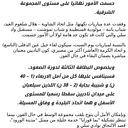
حسمت الأمور نهائيا على مستوى المجموعة
الشرقية.
وفقدت عدة مباريات نكهتها، مثل اتحاد الشاوية – هلال شلغوم العيد،
شباب باتنة – مولودية قسنطينة و شباب تموشنت – مستقبل واد
سلي والتي كانت قد تكون جد هامة لولا أن الأمور حسمت.
بالنسبة لمباريات يوم السبت، سيكون لقاء جيل عين الدفلى (التاسع)
و اتحاد الكرمة (العاشر) أكثر من مصيري، كون الناديين معنيان
مباشرة بضمان البقاء في حال الفوز.
وبخصوص البطاقة الثالثة لدورة الصعود،
فسينافس عليها كل من أمل الاربعاء (1 – 40
ن) و شبيبة بجاية (2 – 38 ن) اللذين سيلعبان
على ميدان ناديين سقطا رسميا للمستوى
الأسفل و هما اتحاد البليدة و وفاق المسيلة.
وبإمكان الأمل أن يتوج بلقب مجموعة الوسط في حال الفوز، بينما
تنتظر تشكيلة “يما قورايا” خدمة جليلة من ممثل “مدينة الورود”،
قصد الالتحاق بوادي سلي و