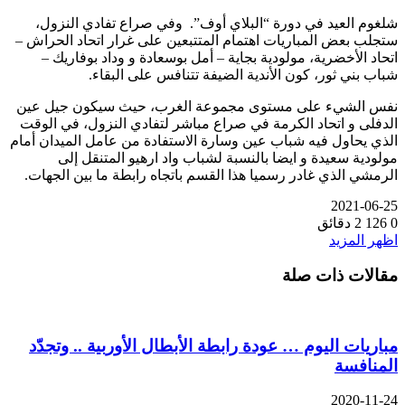
شلغوم العيد في دورة “البلاي أوف”. وفي صراع تفادي النزول،
ستجلب بعض المباريات اهتمام المتتبعين على غرار اتحاد الحراش –
اتحاد الأخضرية، مولودية بجاية – أمل بوسعادة و وداد بوفاريك –
شباب بني ثور، كون الأندية الضيفة تتنافس على البقاء.
نفس الشيء على مستوى مجموعة الغرب، حيث سيكون جيل عين
الدفلى و اتحاد الكرمة في صراع مباشر لتفادي النزول، في الوقت
الذي يحاول فيه شباب عين وسارة الاستفادة من عامل الميدان أمام
مولودية سعيدة و ايضا بالنسبة لشباب واد ارهيو المتنقل إلى
الرمشي الذي غادر رسميا هذا القسم باتجاه رابطة ما بين الجهات.
2021-06-25
0
126
2 دقائق
اظهر المزيد
مقالات ذات صلة
مباريات اليوم … عودة رابطة الأبطال الأوربية .. وتجدّد
المنافسة
2020-11-24