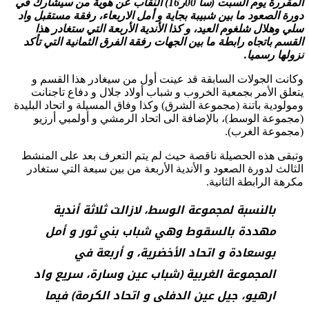
المقررة يوم السبت (سا 00ر16) النقاب عن هوية من سيشارك في
دورة الصعود ما بين شبيبة بجاية و أمل الاربعاء، رفقة مستقبل واد
سلي وهلال شلغوم العيد، و كذا الأندية الأربعة التي ستغادر هذا
القسم باتجاه رابطة ما بين الجهات رفقة الفرق الثمانية التي تأكد
نزولها رسميا.
وكانت الجولات السابقة قد عينت أول من سيغادر هذا القسم و
يتعلق الأمر بجمعية الخروب و شباب أولاد جلال و دفاع تاجنانت
ومولودية باتنة (مجموعة الشرق) وكذا وفاق المسيلة و اتحاد البليدة
(مجموعة الوسط)، بالإضافة الى اتحاد الرمشي و أولمبي أرزيو
(مجموعة الغرب).
وتبقى هذه الحصيلة ناقصة حيث لم يتم التعرف بعد على المنشط
الثالث لدورة الصعود و الأندية الأربعة من بين سبعة التي ستغادر
مكرهة الرابطة الثانية.
بالنسبة لمجموعة الوسط، لازالت ثلاثة أندية
مهددة بالسقوط وهي شباب بني ثور و أمل
بوسعادة و اتحاد الأخضرية، و أربعة في
المجموعة الغربية (شباب عين وسارة، سريع واد
ارهيو، جيل عين الدفلى و اتحاد الكرمة) فيما