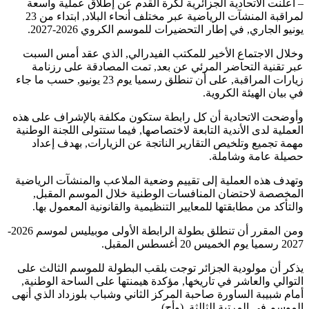
– أعلنت الاتحادية الجزائرية لكرة القدم عن إطلاق عملية واسعة
لمراقبة المنشآت الرياضية عبر مختلف أنحاء البلاد, ابتداء من 23
يونيو الجاري, في إطار التحضيرات للموسم الكروي 2026-2027.
وخلال الاجتماع الأخير للمكتب الفيدرالي, الذي عقد أمس السبت
عبر تقنية التحاضر المرئي عن بعد, تمت المصادقة على رزنامة
زيارات المراقبة, على أن تنطلق رسميا يوم 23 يونيو, حسب ما جاء
في بيان الهيئة الكروية.
وأوضحت الاتحادية أن كل رابطة ستكون مكلفة بالإشراف على هذه
العملية لدى الأندية التابعة لاختصاصها, فيما ستتولى اللجنة الوطنية
مهمة تجميع وتلخيص التقارير الناتجة عن الزيارات, بهدف إعداد
حصيلة عامة وشاملة.
وتهدف هذه العملية إلى تقييم وضعية الملاعب والمنشآت الرياضية
المخصصة لاحتضان المنافسات الوطنية خلال الموسم المقبل,
والتأكد من مطابقتها للمعايير التنظيمية والقانونية المعمول بها.
ومن المقرر أن تنطلق بطولة الرابطة الأولى موبيليس لموسم 2026-
2027 رسميا يوم الخميس 20 أغسطس المقبل.
يذكر أن مولودية الجزائر توجت بلقب البطولة للموسم الثالث على
التوالي والعاشر في تاريخها, مؤكدة هيمنتها على الساحة الوطنية,
أمام شبيبة الساورة صاحبة المركز الثاني وشباب بلوزداد الذي أنهى
الموسم في المرتبة الثالثة. (وأج)