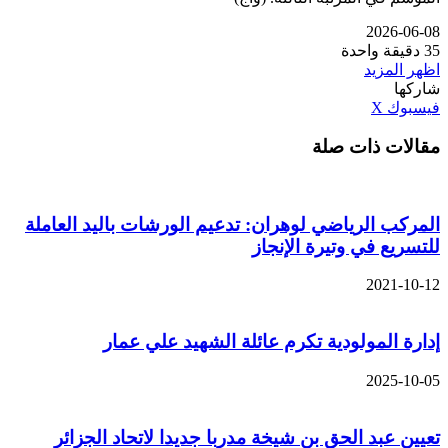
2026-06-08
35
دقيقة واحدة
اظهر المزيد
شاركها
ڤايبر
طباعة
تيلقرام
واتساب
مشاركة
بينتيريست
فيسبوك
‫X
عبر
مقالات ذات صلة
البريد
المركب الرياضي لوهران: تدعيم الورشات باليد العاملة
للتسريع في وتيرة الإنجاز
2021-10-12
إدارة المولودية تكرم عائلة الشهيد علي عمار
2025-10-05
تعيين عبد الحق بن شيخة مدربا جديدا لاتحاد الجزائر