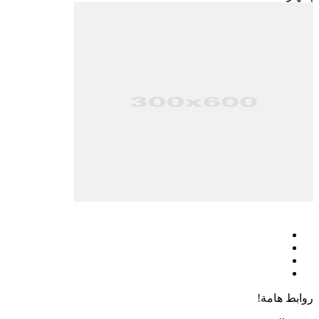
فيسبوك
‫X
‫YouTube
انستقرام
روابط هامة!