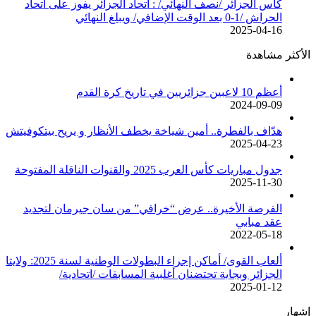
كأس الجزائر /نصف النهائي/ : اتحاد الجزائر يفوز على اتحاد
الحراش /1-0 بعد الوقت الإضافي/ ويبلغ النهائي
2025-04-16
الأكثر مشاهدة
أعظم 10 لاعبين جزائريين في تاريخ كرة القدم
2024-09-09
هدّاف بالفطرة.. أمين شياخة يخطف الأنظار و يريح بيتكوفيتش
2025-04-23
جدول مباريات كأس العرب 2025 والقنوات الناقلة المفتوحة
2025-11-30
الفرصة الأخيرة.. عرض “خرافي” من سان جيرمان لتجديد
عقد مبابي
2022-05-18
ألعاب القوى/ أماكن إجراء البطولات الوطنية لسنة 2025: ولايتا
الجزائر وبجاية تحتضنان أغلبية المسابقات /اتحادية/
2025-01-12
إشهار