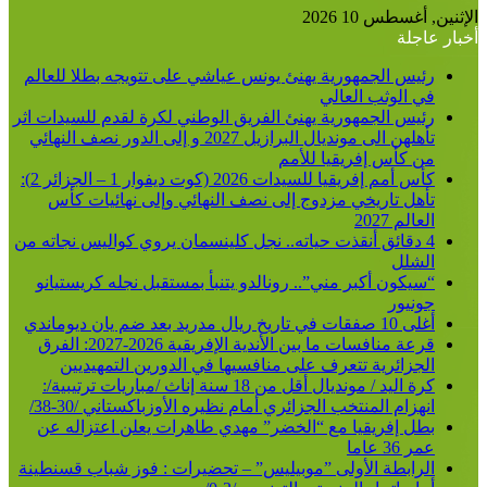
عن
الإثنين, أغسطس 10 2026
أخبار عاجلة
رئيس الجمهورية يهنئ يونس عياشي على تتويجه بطلا للعالم
في الوثب العالي
رئيس الجمهورية يهنئ الفريق الوطني لكرة لقدم للسيدات اثر
تأهلهن الى مونديال البرازيل 2027 و إلى الدور نصف النهائي
من كأس إفريقيا للأمم
كأس أمم إفريقيا للسيدات 2026 (كوت ديفوار 1 – الجزائر 2):
تأهل تاريخي مزدوج إلى نصف النهائي وإلى نهائيات كأس
العالم 2027
4 دقائق أنقذت حياته.. نجل كلينسمان يروي كواليس نجاته من
الشلل
“سيكون أكبر مني”.. رونالدو يتنبأ بمستقبل نجله كريستيانو
جونيور
أغلى 10 صفقات في تاريخ ريال مدريد بعد ضم يان ديوماندي
قرعة منافسات ما بين الأندية الإفريقية 2026-2027: الفرق
الجزائرية تتعرف على منافسيها في الدورين التمهيديين
كرة اليد / مونديال أقل من 18 سنة إناث /مباريات ترتيبية/:
انهزام المنتخب الجزائري أمام نظيره الأوزباكستاني /30-38/
بطل إفريقيا مع “الخضر” مهدي طاهرات يعلن اعتزاله عن
عمر 36 عاما
الرابطة الأولى ”موبيليس” – تحضيرات : فوز شباب قسنطينة