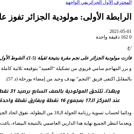
المحترف الأول الجزائري
في الواجهة
الرابطة الأولى: مولودية الجزائر تفوز على 
2021-05-01
0
162
دقيقة واحدة
/ع
فازت مولودية الجزائر على نجم مقرة بنتيجة ثقيلة (5-1)، الشوط الأول (1-0)، بملعب 5 جويلية الأولمبي (الجزائر العاصمة)، لحساب تسوية رزنامة الجولة الـ18 من بطولة الرابطة المحترفة الأولى لكرة القدم.
و برز المهاجم سامي فريوي من تشكيلة “العميد” بتوقيعه ثلاثية كاملة في الدقائق (59 و 69 و 78)، كما سجل بن ساحة الهدف الأول (د 45+1) و بور
بالمقابل اكتفى فريق “النجم” بهدف وحيد من إمضاء بورحلة (د 57).
وبهذا،
عند المركز الـ17 بمجموع 16 نقطة وبفارق نقطة واحدة عن أول المهديين بالنزول للقسم الثاني.
ودائما لحساب تسوية رزنامة الجولة الـ18 من البطولة، تفوق اتحاد الجزائر على مضيفه شباب بلوزداد بنتيجة (1-0)، بملعب 20 أوت-1955 بالعناصر (الجزائر)، خلال ظهيرة أمس الجمعة.
وبعدما انتظر الجميع نهاية هذا الداربي العاصمي بالنتيجة البيضاء، باغت 