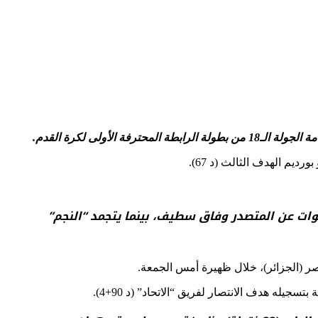
يلة، وبفارق ثماني خطوات عن المتصدر وفاق سطيف، بينما يتجمد “النجم”
يله هدف الانتصار لفريق “الاتحاد” (د 90+4).