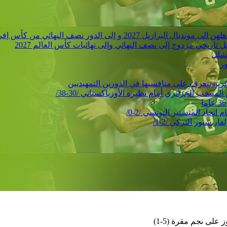
 الدور نصف النهائي من كأس إفريقيا للأمم
ور
حاد المنستير التونسي /2-0/
 سبور التركي /2-1/
 على نجم مقرة (5-1)