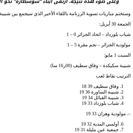
وعلى ضوء هذه نتيجة، ارتقى أبناء “سوسطارة” نحو المركز السابع (31 نقطة)، بينما يبقى أبناء “لعقيبة” عند المركز الرابع (33
وستختم مباريات تسوية الرزنامة باللقاء الأخير الذي سيجمع بين شبيبة سكي
الجمعة 30 أبريل:
شباب بلوزداد – اتحاد الجزائر 0 – 1
مولودية الجزائر – نجم مقرة 5 – 1
السبت 1 مايو:
شبيبة سكيكدة – وفاق سطيف (00ر16 سا)
الترتيب نقاط لعب
وفاق سطيف 39 18
شبيبة الساورة 36 19
شبيبة القبائل 34 19
شباب بلوزداد 33 19
–. مولودية وهران 33 19
أولمبي المدية 32 19
جمعية عين مليلة 31 19