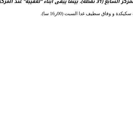
 نقطة) مناصفة مع مولودية وهران.
كدة و وفاق سطيف غدا السبت (00ر16 سا).