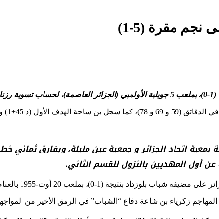
نجم مقرة (5-1)
ديم الهدف الثالث (د 67).
 تلتحق المولودية بالصف السابع برصيد 31 نقطة بمعية اتحاد الجزائر و جمعية عين مل
المهاجم زكرياء بن شاعة دفاع “الشباب” في الرمق الأخير من المواجهة بتسج