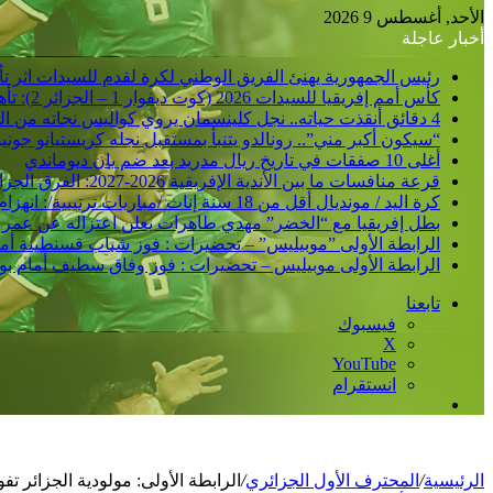
عن
الأحد, أغسطس 9 2026
أخبار عاجلة
رئيس الجمهورية يهنئ الفريق الوطني لكرة لقدم للسيدات اثر تأهلهن الى مونديال البرازيل 2027 و إلى
كأس أمم إفريقيا للسيدات 2026 (كوت ديفوار 1 – الجزائر 2): تأهل تاريخي مزدوج إلى نصف النهائي وإلى نهائيات كأس العالم 2027
4 دقائق أنقذت حياته.. نجل كلينسمان يروي كواليس نجاته من الشلل
“سيكون أكبر مني”.. رونالدو يتنبأ بمستقبل نجله كريستيانو جوني
أغلى 10 صفقات في تاريخ ريال مدريد بعد ضم يان ديوماندي
قرعة منافسات ما بين الأندية الإفريقية 2026-2027: الفرق الجزائرية تتعرف على منافسيها في الدورين التمهيديين
كرة اليد / مونديال أقل من 18 سنة إناث /مباريات ترتيبية/: انهزام المنتخب الجزائري أمام نظيره الأوزباكستاني /30-38/
بطل إفريقيا مع “الخضر” مهدي طاهرات يعلن اعتزاله عن عمر 36 عاما
الرابطة الأولى ”موبيليس” – تحضيرات : فوز شباب قسنطينة أمام ات
الرابطة الأولى موبيليس – تحضيرات : فوز وفاق سطيف أمام بولفار
تابعنا
فيسبوك
‫X
‫YouTube
انستقرام
إضافة
عمود
جانبي
الرئيسية
/
المحترف الأول الجزائري
/
الرابطة الأولى: مولودية الجزائر تفوز