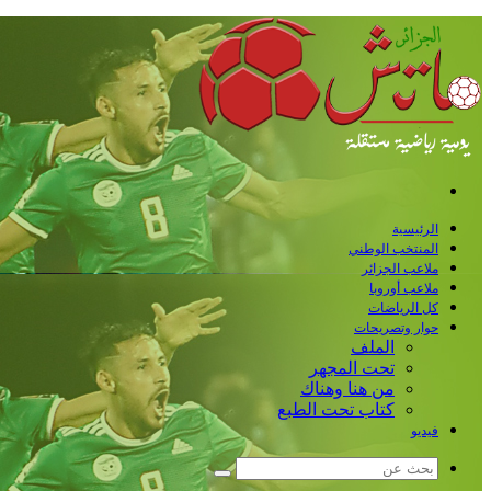
القائمة
الرئيسية
المنتخب الوطني
ملاعب الجزائر
ملاعب أوروبا
كل الرياضات
حوار وتصريحات
الملف
تحت المجهر
من هنا وهناك
كتاب تحت الطبع
فيديو
بحث