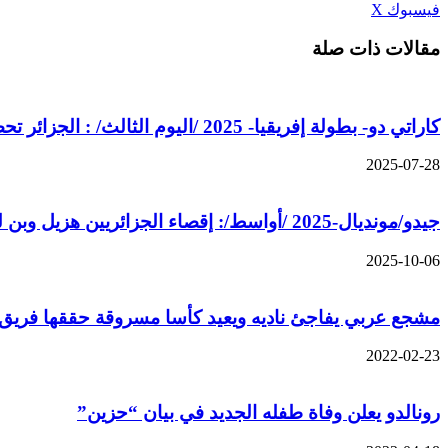
ڤايبر
طباعة
تيلقرام
واتساب
مشاركة
بينتيريست
فيسبوك
‫X
عبر
مقالات ذات صلة
البريد
كاراتي دو- بطولة إفريقيا- 2025 /اليوم الثالث/ : الجزائر تحصد سبع ميداليات جديدة واحدة منها ذهبية
2025-07-28
جيدو/مونديال-2025 /أواسط/: إقصاء الجزائريين هزيل وبن لعريبي في الدور الثاني
2025-10-06
مشجع عربي يفاجئ ناديه ويعيد كأسا مسروقة حققها فريق كرة
2022-02-23
رونالدو يعلن وفاة طفله الجديد في بيان “حزين”