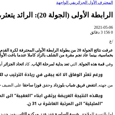
المحترف الأول الجزائري
في الواجهة
الرابطة الأولى (الجولة 20): الرائد يتعثر، شباب بلوزداد ينتفض ونجم مقرة يباغت جمعية الشلف
2021-05-06
0
156
3 دقائق
/ع
عرفت نتائج الجولة 20 من بطولة الرابطة الأولى المح
بخماسية، بينما عاد نجم مقرة من الشلف بالزاد كاملا عندما باغت الأو
وفي
قمة هذه الجولة
, التي
تعد بداية لمرحلة الإياب
, كاد
اتحاد الجزائر
أن
ورغم تعثر الوفاق الا انه يبقى في ريادة الترتيب ب 43 نقطة, فيما يتواجد الاتحاد في الصف السابع بمجموع 32 ن.
من جهته,
انتفض فريق شباب بلوزداد
وحقق
فوزا ساحقا
على الضيف
ج
“المليلية” الى المرتبة العاشرة ب 31 ن.
اما بالنسبة للملاحق,
شبيبة الساورة
فقد
عزز مركزه الثاني
بفوز جديد