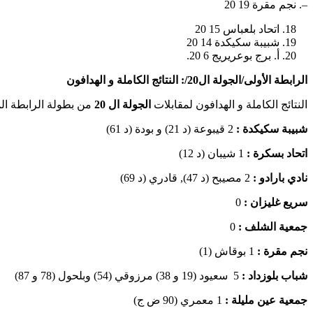
–. نجم مقرة 19 20
اتحاد بلعباس 15 20
شبيبة سكيكدة 14 20
أ. برج بوعريريج 6 20.
الرابطة الأولى/الجولة ال20/: النتائج الكاملة و الهدافون
النتائج الكاملة و الهدافون لمقابلات
الجولة ال 20
من بطولة الرابطة الم
شبيبة سكيكدة :
2 قيبوعة (د 21) و بودة (د 61)
اتحاد بسكرة :
1 شيبان (د 12)
نادي بارادو :
2 مصيبح (د 47), قادري (د 69)
سريع غليزان :
0
جمعية الشلف :
0
نجم مقرة :
1 بوقاش (1)
شباب بلوزداد :
5 سعيود (19 و 38) مرزوقي (54) وبلحول (78 و 87)
جمعية عين مليلة :
1 معمري (90 ض ج)