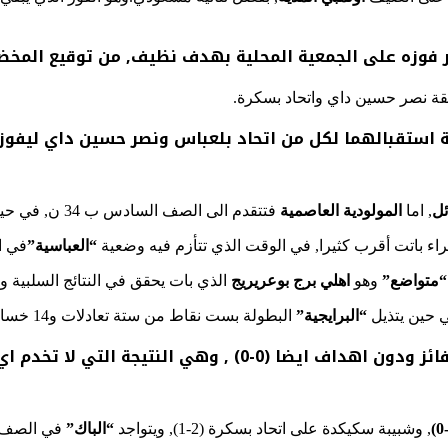
اثر فوزه على الجمعية المحلية بهدف نظيف, من توقيع المخض
ئل
, اما
المولودية العاصمية
فتتقدم الى الصف السادس ب 34 ن, في حين يحتل
“العباسية”
في الرتبة 18
متواضع”
وهو
اهلي برج بوعريريج
الذي بات يحقق في النتائج السلبية ول
ي حين يتذيل
“البرايجية”
البطولة بست نقاط من ستة تعادلات و14 خسارة.
, وشبيبة سكيكدة على اتحاد بسكرة (2-1), ويتواجد
“الباك”
في الصف ال11 ب 30 ن اما السريع فيحتل المرتبة ا