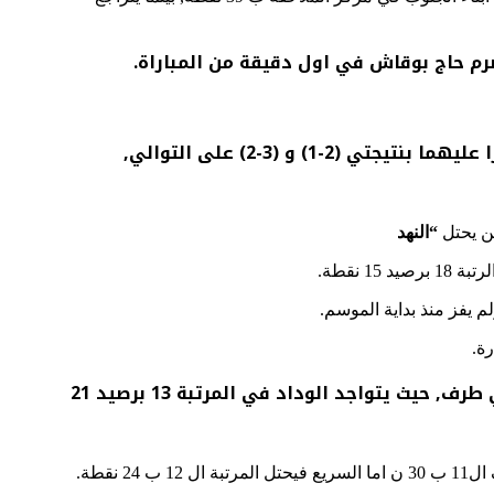
رم حاج بوقاش في اول دقيقة من المباراة.
واستغل فريقا مولودية الجزائر ومولودية وهران فرصة استقبالهما لكل من اتحاد بلعباس ونصر حسين داي ليفوزا عليهما بنتيجتي (2-1) و (3-2) على التوالي,
“النهد
 برصيد 15 نقطة.
م يفز منذ بداية الموسم.
وانتهت مواجهة وداد تلمسان بشباب قسنطية دون فائز ودون اهداف ايضا (0-0) , وهي النتيجة التي لا تخدم اي طرف, حيث يتواجد الوداد في المرتبة 13 برصيد 21
ل 12 ب 24 نقطة.