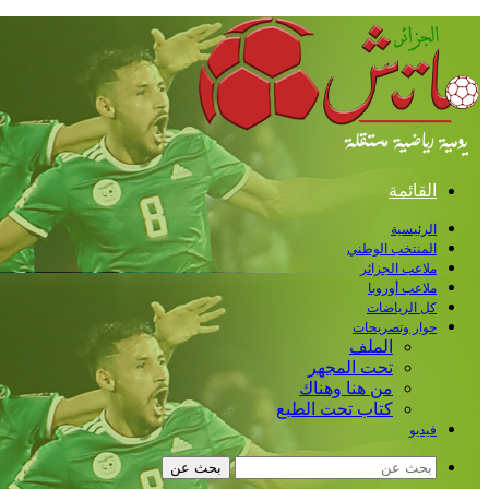
القائمة
الرئيسية
المنتخب الوطني
ملاعب الجزائر
ملاعب أوروبا
كل الرياضات
حوار وتصريحات
الملف
تحت المجهر
من هنا وهناك
كتاب تحت الطبع
فيديو
بحث عن