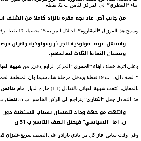
ابناء
“التيطري”
الى المركز الثامن ب 32 نقطة.
من جانب آخر, عاد نجم مقرة بالزاد كاملا من الشلف 
وسمح هذا الفوز ل
“المقاروة”
باحتلال المرتبة 15 بحصيلة 19 نقطة رفقة نصر حسين داي واتحاد بسكرة.
ويبقيان النقاط الثلاث لصالحهم.
وعلى اثرها خطف
ابناء “الحمري”
المركز الرابع (36ن) من
شبيبة القبا
“
الصف ال15 ب 19 نقطة ويدخل مرحلة شك سيما وان المنطقة الحمراء باتت أقرب كثيرا, في الوقت الذي تتأزم فيه وضعية
بالمقابل, اكتفت شبيبة القبائل بالتعادل (1-1) خارج الديار امام
منافس “
هذا التعادل جعل
“الكناري”
يتراجع الى الركن الخامس ب
35 نقطة
, ف
ن, اما “السياسي” فيحتل الصف التاسع ب 31 ن.
وفي وقت سابق, فاز كل من
نادي بارادو
على الضيف
سريع غليزان (2-0)