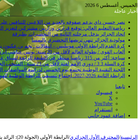
الخميس, أغسطس 6 2026
أخبار عاجلة
نصر حسين داي يدعم صفوفه بالعديد من اللاعبين للتنافس على
رياضة/التعليم العالي: توقيع قرارين وزاريين مشتركين لتعزيز 
اتحاد الجزائر يدخل مرحلته الثانية من التحضيرات بطبرقة
مولودية الجزائر تنهي تربصها التحضيري بالنمسا
كرة القدم/الرابطة الأولى موبيليس – انتقالات : نجم بن عكنون
ألعاب القوى / بطولة العالم لأقل من 20 سنة: يونس عياشي أبرز الآمال الجزائرية للتتويج بميدالية عالمية
سباحة: أكثر من 315 رياضيا منتظر في الطبعة الرابعة لسباق عبور خليج الجزائر
كرة السلة 3 3 / دوري الأمم لفئة لأقل من 23 سنة : المنتخب الجزائري /ذكور/ يحقق فوزا ثانيا و يدعم مركزه في الصدارة
اللجنة التقنية الوطنية تجتمع يوم الخميس لدراسة المواصفات ا
الرابطة الثانية 2026-2027: اجتماع تنسيقي للرابطة الوطنية للهواة متبوع بسحب قرعة الرزنامة يوم الأحد المقبل
تابعنا
فيسبوك
‫X
‫YouTube
انستقرام
إضافة عمود جانبي
الرئيسية
/
المحترف الأول الجزائري
/
الرابطة الأولى (الجولة 20): الرائد يتعثر، شباب بلوزداد ينتفض ونجم مقرة يباغت جمعية الشلف