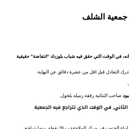
ضية ميدانه، في الوقت التي حقق فيه شباب بلوزداد “انتفاضة” حقيقية
ر ادرك التعادل قبل اقل من عشرة دقائق عن النهاية.
يود
صاحب الثنائية رفقة زميله بلحول.
ة وبفارق ثلاث نقاط عن صاحب المركز الثاني, في الوقت الذي تتراجع فيه الجمعية
, بفضل ثنائية مسعودي.وهو الفوز الذي يبقي ابناء الجنوب في مركز الملاحقة ب 39 نقطة, بينما يتراجع