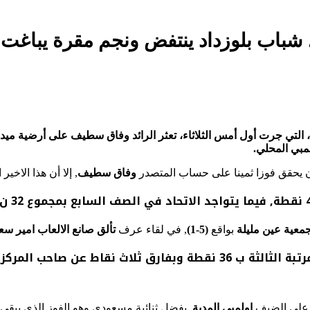
ترفة لكرة القدم، التي جرت أول أمس الثلاثاء، تعثر الرائد وفاق سطيف على أر
لمبي المحلي.
 يحقق فوزا ثمينا على حساب المتصدر
وفاق سطيف
, إلا أن هذا الاخي
معية عين مليلة
بواقع
(5-1)
, في لقاء عرف
تألق صانع الالعاب امير سع
وبهذه النتيجة العريضة يرتقي ابناء “العقيبة” الى المرتبة الثالثة ب 36 نقط
 على الضيف
اولمبي المدية