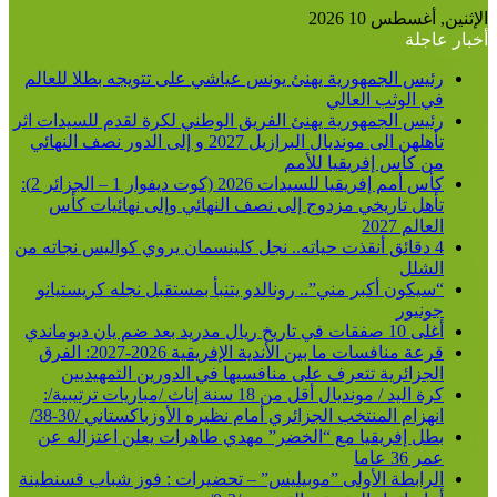
الإثنين, أغسطس 10 2026
أخبار عاجلة
رئيس الجمهورية يهنئ يونس عياشي على تتويجه بطلا للعالم
في الوثب العالي
رئيس الجمهورية يهنئ الفريق الوطني لكرة لقدم للسيدات اثر
تأهلهن الى مونديال البرازيل 2027 و إلى الدور نصف النهائي
من كأس إفريقيا للأمم
كأس أمم إفريقيا للسيدات 2026 (كوت ديفوار 1 – الجزائر 2):
تأهل تاريخي مزدوج إلى نصف النهائي وإلى نهائيات كأس
العالم 2027
4 دقائق أنقذت حياته.. نجل كلينسمان يروي كواليس نجاته من
الشلل
“سيكون أكبر مني”.. رونالدو يتنبأ بمستقبل نجله كريستيانو
جونيور
أغلى 10 صفقات في تاريخ ريال مدريد بعد ضم يان ديوماندي
قرعة منافسات ما بين الأندية الإفريقية 2026-2027: الفرق
الجزائرية تتعرف على منافسيها في الدورين التمهيديين
كرة اليد / مونديال أقل من 18 سنة إناث /مباريات ترتيبية/:
انهزام المنتخب الجزائري أمام نظيره الأوزباكستاني /30-38/
بطل إفريقيا مع “الخضر” مهدي طاهرات يعلن اعتزاله عن
عمر 36 عاما
الرابطة الأولى ”موبيليس” – تحضيرات : فوز شباب قسنطينة