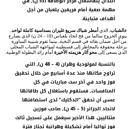
اللذان يتقاسمان مركز الوصافة (53 ن), في
مهمة صعبة أمام فريقين يلعبان من أجل
أهداف متباينة.
ف
الشباب
, الذي
أمطر شباك سريع غليزان بسداسية كاملة لواحد
,
ينوي الخروج سالما من فخ اتحاد بلعباس (18 – 24 ن) الذي يصارع
من أجل ضمان بقائه في قسم النخبة, بينما تقوم شبيبة الساورة
برحلة محفوفة بالمخاطر إلى قسنطينة لمواجهة الشباب المحلي
الذي يسعى إلى
محو آثار هزيمته الأخيرة
أمام رائد البطولة الوطنية.
بالنسبة لمولودية وهران (4 – 48 ن), التي
تراوح مكانها منذ عدة أسابيع من خلال تحقيق
فوز واحد في آخر ست مباريات في كل
المنافسات, فستقوم باستغلال كل طاقاتها
عسى أن تحقق “الدكليك” لدى استضافتها
لاتحاد الجزائر (5 – 45 ن), صاحب فوزين
متتاليين. هذا الأخير سيعمل على تسجيل ثالث
فوز تواليا أمام تشكيلة وهرانية تجتاز فترة