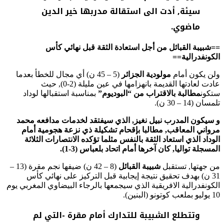
سيئة, أدت الى استقالة مدربها خير الدين
ماضوي.
==شبيبة القبائل من أجل استعادة الثقة قبل نهائي كأس
الكونفدرالية==
ولن يكون أمام
مولودية الجزائر
(5 – 45 ن) أي مجال للخطأ بعدما
عادت لعادتها القديمة بانهزامها في عين مليلة (2-0), حيث
ستكون
مطالبة بالاقتراب من “البوديوم”
بمناسبة استقبالها لوداد
تلمسان (14 – 30 ن).
و سيكون المدرب نبيل نغيز, الذي سيفتقد لخدمات مدافعه محمد
مرواني المعاقب, مطالبا بإقحام تشكيلة ذي نزعة هجومية أمام
الوداد الذي استعاد الثقة بالنفس مثلما تؤكده الانتصارات الثلاثة
المسجلة تواليا, كان آخرها أمام اتحاد بلعباس (3-1).
من جهتها, تستقبل
شبيبة القبائل
(8 – 42 ن) ضيفها نجم مقرة (13 –
31 ن) بهدف تحقيق نتيجة إيجابية قبل التركيز على نهائي كأس
الكونفدرالية الافريقية الذي سيجمعها بالرجاء البيضاوي المغربي يوم
10 يوليو بملعب كوتونو (البنين).
وتتطلع الشبيبة للتدارك أمام مقرة -التي لم