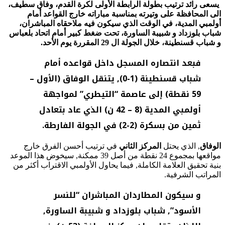
يسعى رائد ترتيب بطولة الرابطة الأولى لكرة القدم، وفاق سطيف،
الى المحافظة على وتيرته بمناسبة مباراته خارج القواعد أمام
أولمبي المدية، في الوقت الذي سيكون فيه ملاحقاه المباشران،
شباب بلوزداد و شبيبة الساورة، تحت ضغط كبير أمام اتحاد بلعباس
و شباب قسنطينة، خلال الجولة ال 29 المقررة يوم الأحد.
فبعد انتصاره المسجل داخل قواعده أمام
شباب قسنطينة (1-0), يتنقل الوفاق (الأول –
59 نقطة) إلى عاصمة “التيطري” لمواجهة
أولمبي المدية (8 – 42 ن) الذي عاد بتعادل
ثمين من بسكرة (2-2) في الجولة الفارطة.
الوفاق
, الذي يحتل
المركز الثاني
في ترتيب أحسن الفرق خارج
مواقعها بمجموع 24 نقطة من أصل 39 ممكنة, سيخوض هذا الموعد
بنية تحقيق العلامة الكاملة, فيما يحاول الأولمبي الاقتراب أكثر من
المراتب الشرفية.
و سيكون المطاردان المباشران “للنسر
الأسود”, شباب بلوزداد و شبيبة الساورة,