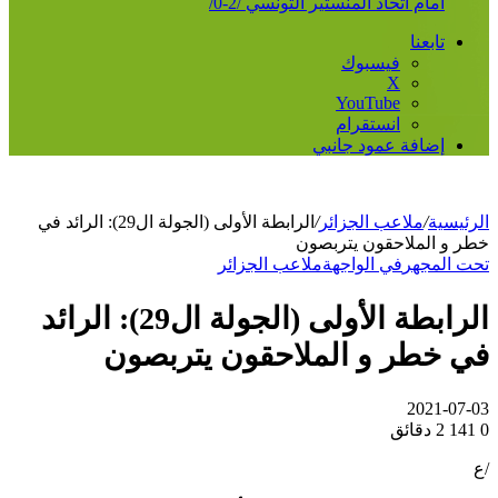
أمام اتحاد المنستير التونسي /2-0/
تابعنا
فيسبوك
‫X
‫YouTube
انستقرام
إضافة عمود جانبي
الرئيسية
/
ملاعب الجزائر
/
الرابطة الأولى (الجولة ال29): الرائد في
خطر و الملاحقون يتربصون
تحت المجهر
في الواجهة
ملاعب الجزائر
الرابطة الأولى (الجولة ال29): الرائد
في خطر و الملاحقون يتربصون
2021-07-03
0
141
2 دقائق
/ع