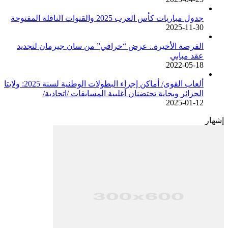
جدول مباريات كأس العرب 2025 والقنوات الناقلة المفتوحة
2025-11-30
الفرصة الأخيرة.. عرض “خرافي” من سان جيرمان لتجديد
عقد مبابي
2022-05-18
ألعاب القوى/ أماكن إجراء البطولات الوطنية لسنة 2025: ولايتا
الجزائر وبجاية تحتضنان أغلبية المسابقات /اتحادية/
2025-01-12
إشهار