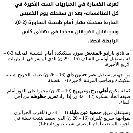
تعرف الخسارة في المباريات الست الأخيرة في
كل المنافسات- بعد أن سقطت يوم الخميس
الفارط بمدينة بشار أمام شبيبة الساورة (2-0).
وسيتقابل الفريقان مجددا في نهائي كأس
الرابطة لاحقا.
أما
نادي بارادو -المنتعش
بفوزه بسكيكدة أمام الشبيبة المحلية 3-0 –
فسيستقبل أولمبي الشلف (15 – 29 ن) الذي لم يفز في المباريات
الأربع الأخيرة.
من جهته, يستقبل
نصر حسين داي
(16 – 26 ن) ضيفه الجريح شبيبة
سكيكدة وصاحب المرتبة الأخيرة (17 نقطة).
كما سيكون
أهلي برج بوعريريج
(19 – 20 ن) مجبرا على الفوز أمام
ضيفه اتحاد بسكرة (12 – 32 ن) إذا أراد
تعزيز حظوظه
من أجل
البقاء.
وسيتنقل فريق
جمعية عين مليلة
(11 – 34 ن) للغرب الجزائري
لمواجهة سريع غليزان (16 – 26 ن) الذي سقط بنتيجة ثقيلة في
الجولة الماضية أمام المضيف شباب بلوزداد (6-1).