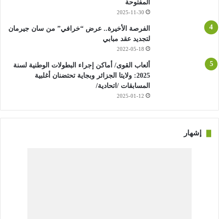
المفتوحة
لخمس مقابلات دون انهزام في جميع المنافسات.
2025-11-30
الفرصة الأخيرة.. عرض “خرافي” من سان جيرمان
بالمقابل، ستكون الفرصة سانحة امام نادي بارادو -الذي جنى
لتجديد عقد مبابي
نقطتين فقط في المقابلات الست الاخيرة- للعودة بنتيجة ايجابية عند
2022-05-18
نزوله ضيفا على شبيبة سكيكدة التي بات مستقبلها بالرابطة الاولى
ألعاب القوى/ أماكن إجراء البطولات الوطنية لسنة
مهددا اكثر من اي وقت مضى.
2025: ولايتا الجزائر وبجاية تحتضنان أغلبية
المسابقات /اتحادية/
2025-01-12
إشهار