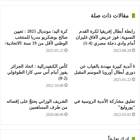
للفوز، لكن هذا لا يعني ان شباب قسنطينة سيقبل على نفسه ان
يكون لقمة سائغة في فم “النسر السطايفي”.
مقالات ذات صلة
من جهتهما، سيحرص الملاحقان شباب بلوزداد و شبيبة الساورة
رابطة أبطال إفريقيا لكرة القدم
كرة اليد/ مونديال 2025 : تعيين
بمجموع 50 نقطة، على تحقيق الزاد الكامل عند استقبالهما على
النسوية: فوز عريض لآفاق غليزان
صالح بوشكريو مدربا للمنتخب
التوالي لكل من سريع غليزان (المركز ال16 ب26 نقطة) و شبيبة
أمام وادي دجلة مصري (4-1)
الوطني لأقل من 19 سنة /الاتحادية/
القبائل (المركز السادس ب42 نقطة)، وذلك من اجل البقاء في مركز
2025-05-22
2023-08-28
يتيح لهما مراقبة السباق عن قرب.
6 أندية كبيرة مهددة بالغياب عن
كأس الكنفيدرالية : اتحاد الجزائر
دوري أبطال أوروبا الموسم المقبل
يفوز أمام أس سي كارا الطوغولي
و ان كانت مهمة الشباب يسيرة نسبيا عند استقباله “للسريع”، أول
(2-0)
2025-01-22
المهددين بالسقوط و المنهار معنويا بعد هزيمته الاخيرة بقواعده امام
2022-10-09
اتحاد الجزائر (2-4)، فإن مهمة شبيبة الساورة ستكون عسيرة عند
استقبالها لشبيبة القبائل المنتشية بتأهلها المستحق بالطريقة و الاداء
تعليق مشاركة الأندية الروسية في
الشريف الوزاني يحتجّ على إقصائه
لنهائي كأس الكونفدرالية.
“يوروليغ”
من طرف المساهمين
2020-08-06
2022-03-01
من جهته، سيتنقل فريق مولودية وهران (المركز الرابع ب47 نقطة)،
المتأثر بهزيمته المرة بقواعده امام شباب بلوزداد (3-0)، الى الشلف
لتحدي الجمعية المحلية (المركز ال13 ب28 نقطة)، حيث يتعين عليه
اترك تعليقاً