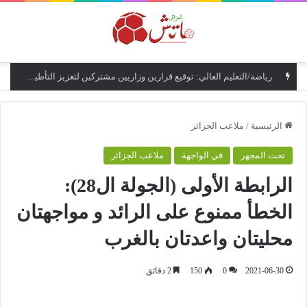
القائمة
رياضة/التعليم العالي: توقيع قرارين وزاريين مشتركين لتعزيز التأطير البيداغوجي لمؤسسات التكوين الرياضي
الرئيسية
/
ملاعب الجزائر
تحت المجهر
في الواجهة
ملاعب الجزائر
الرابطة الأولى (الجولة ال28):
الخطأ ممنوع على الرائد و مواجهتان
محليتان واعدتان بالغرب
2021-06-30
0
150
2 دقائق