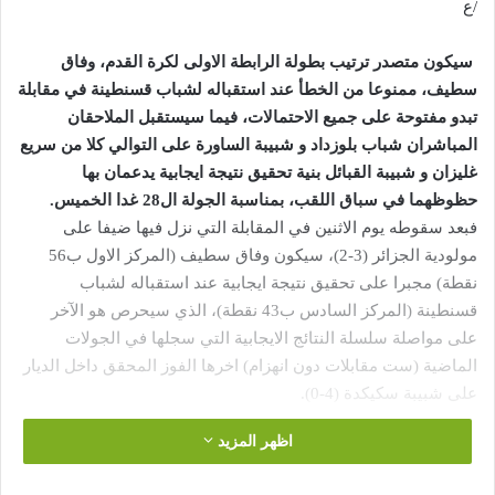
/ع
سيكون متصدر ترتيب بطولة الرابطة الاولى لكرة القدم، وفاق
سطيف، ممنوعا من الخطأ عند استقباله لشباب قسنطينة في مقابلة
تبدو مفتوحة على جميع الاحتمالات، فيما سيستقبل الملاحقان
المباشران شباب بلوزداد و شبيبة الساورة على التوالي كلا من سريع
غليزان و شبيبة القبائل بنية تحقيق نتيجة ايجابية يدعمان بها
حظوظهما في سباق اللقب، بمناسبة الجولة ال28 غدا الخميس.
فبعد سقوطه يوم الاثنين في المقابلة التي نزل فيها ضيفا على
مولودية الجزائر (3-2)، سيكون وفاق سطيف (المركز الاول ب56
نقطة) مجبرا على تحقيق نتيجة ايجابية عند استقباله لشباب
قسنطينة (المركز السادس ب43 نقطة)، الذي سيحرص هو الآخر
على مواصلة سلسلة النتائج الايجابية التي سجلها في الجولات
الماضية (ست مقابلات دون انهزام) اخرها الفوز المحقق داخل الديار
على شبيبة سكيكدة (4-0).
اظهر المزيد
وبصفته احسن ثاني فريق داخل الديار بحصوله على 33 نقطة من بين
42 ممكنة، سيخوض الوفاق هذه المقابلة من موقع الفريق المرشح