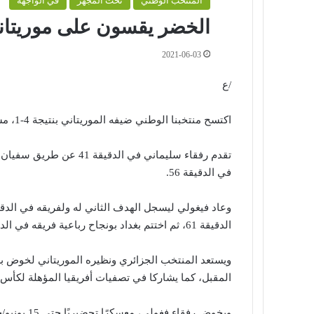
المنتخب الوطني
تحت المجهر
في الواجهة
الخضر يقسون على موريتانيا
2021-06-03
/ع
اكتسح منتخبنا الوطني ضيفه الموريتاني بنتيجة 4-1، مساء اليوم الخميس، في مباراة ودية دولية.
تقدم رفقاء سليماني في ال
في الدقيقة 56.
الدقيقة 61، ثم اختتم بغداد بونجاح رباعية فريقه في الدقيقة 71.
ويستعد المنتخب الجزائري ونظيره الموريتاني لخوض بطو
المقبل، كما يشاركا في تصفيات أفريقيا المؤهلة لكأس
ويخوض رفقاء فغولي، معسكرًا تحضيريًا حتى 15 يونيو/حزيران الجاري، وسيواجه مالي وتونس وديًا.