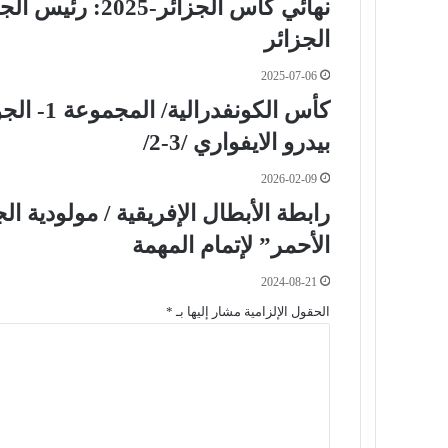
نهائي كأس الجزائ
الجزائر
2025-07-06
بيدرو الايفواري /3-2/
2026-02-09
رابطة الأبطال الإفريقية / مولودية ال
الأحمر” لإتمام المهمة
2024-08-21
الحقول الإلزامية مشار إليها بـ
*
ا
ل
ت
ع
ل
ي