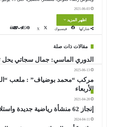
2021-06-03
اظهر المزيد
ڤايبر
طباعة
تيلقرام
واتساب
مشاركة
بينتير
شاركها
فيسبوك
‫X
عبر
البريد
مقالات ذات صلة
الدوري الماسي: جمال سجاتي يحل ثالثا ف
2025-06-13
مركب “محمد بوضياف” : ملعب “الساط
الأربعاء
2021-04-28
إنجاز 62 منشأة رياضية جديدة واستلام مرتقب لـ67 أخرى
2024-04-11