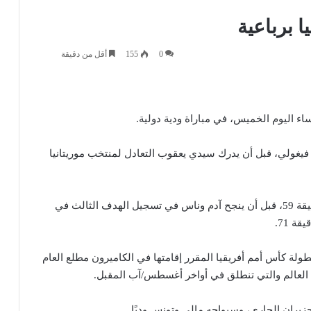
 برباعية
0
155
أقل من دقيقة
دقيقة 41 عن طريق سفيان فيغولي، قبل أن يدرك سيدي يعقوب التعادل لمنتخب موريتانيا
وعاد فيغولي ليسجل الهدف الثاني له ولفريقه في الدقيقة 59، قبل أن ينجح آدم وناس في تسجيل الهدف الثالث في
لة كأس أمم أفريقيا المقرر إقامتها في الكاميرون مطلع العام
 العالم والتي تنطلق في أواخر أغسطس/آب المقبل.