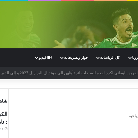
وبا
كل الرياضات
حوار وتصريحات
فيديو
 كأس العالم 2027
شاهد
الكر
باعية
: نا
-11