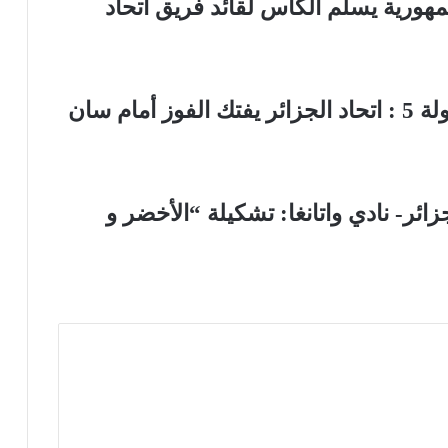
ر-2025: رئيس الجمهورية يسلم الكأس لقائد فريق اتحاد
كأس الكونفدرالية/ المجموعة 1- الجولة 5 : اتحاد الجزائر يفتك الفوز أمام سان
جزائر- نادي واتانغا: تشكيلة “الأخضر و