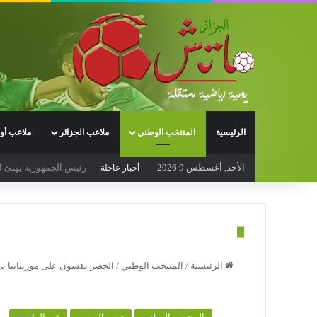
الرئيسية
المنتخب الوطني
ملاعب الجزائر
ملاعب أور
الأحد, أغسطس 9 2026
كأس أمم إفريقيا للسيدات 2026 (كوت ديفوار 1 – الجزائر 2): تأهل تاريخي مزدوج إلى نصف النهائي وإلى نهائيات
أخبار عاجلة
الرئيسية
/
المنتخب الوطني
/
الخضر يقسون على موريتانيا بر