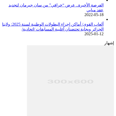
الفرصة الأخيرة.. عرض “خرافي” من سان جيرمان لتجديد
عقد مبابي
2022-05-18
ألعاب القوى/ أماكن إجراء البطولات الوطنية لسنة 2025: ولايتا
الجزائر وبجاية تحتضنان أغلبية المسابقات /اتحادية/
2025-01-12
إشهار