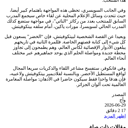
هذا المنتخب.
وفي الجانب السويسري، تحظى هذه المواجهة باهتمام كبير أيضا،
حيث تتحدث وسائل الإعلام المحلية عن لقاء خاص سيجمع المدرب
السابق للمنتخب بعدد من ركائز “الناتي”، في مواجهة ستضع كذلك
المدرب الحالي لسويسرا، مورات ياكين، أمام سلفه بيتكوفيتش.
وبعيدا عن القصة الشخصية لبيتكوفيتش، فإن “الخضر” يسعون قبل
كل شيء إلى كتابة قصتهم الخاصة. فللمرة الثانية في تاريخهم
يبلغون الأدوار الإقصائية لكأس العالم، وهم يطمحون إلى تجاوز
محطة جديدة ومواصلة الحلم الذي يوحد جماهيرهم عبر مختلف
أنحاء العالم.
وفي فانكوفر، ستفسح مشاعر اللقاء والذكريات سريعا المجال
لواقع المستطيل الأخضر. وبالنسبة لفلاديمير بيتكوفيتش ولاعبيه،
فإن هدفا واحدا فقط سيكون حاضرا في الأذهان: مواصلة المغامرة
العالمية تحت ألوان الجزائر.
المصدر
وأج
2026-06-29
17
2 دقائق
اظهر المزيد
مقالات ذات صلة