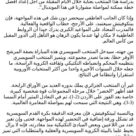
بدراسة هذا المنتخب بعناية خلال الأيام المقبلة من أجل إعداد أفضل
خطة ممكنة لمواصلة مشوارنا في هذا المونديال”.
وإذا كان الجانب العاطفي سيحضر دون شك في هذه المواجهة، فإن
بيتكوفيتش سيعتمد، على الأرجح، خطاب الواقعية والفعالية.
فالمدرب المعتاد على المواعيد الكبرى يدرك جيدا أن الروابط
العاطفية لا مكان لها عندما يكون الرهان هو التأهل إلى الدور المقبل
من كأس العالم.
من جهته، سيدخل المنتخب السويسري هذه المباراة بصفة المرشح
الأوفر حظا، بعدما تصدر مجموعته. ويتميز المنتخب السويسري
بتنظيمه المحكم وانضباطه التكتيكي وثقافته الكروية الراسخة، ما
جعله خلال السنوات الأخيرة واحدا من أكثر المنتخبات الأوروبية
استقرارا وانتظاما في النتائج.
غير أن المنتخب الجزائري يملك بدوره العديد من الأوراق الرابحة.
فقد أظهر “الخضر” خلال مرحلة المجموعات قوة شخصية كبيرة،
خاصة بعد الفوز على الأردن (2-1)، ثم في التعادل المثير أمام النمسا
(3-3)، وهي النتيجة التي سمحت لهم بمواصلة المغامرة العالمية.
وبالنسبة لبيتكوفيتش، فإن معرفته الدقيقة بكرة القدم السويسرية
قد تشكل ورقة إضافية في التحضير لهذه المواجهة. فحتى وإن تغير
عدد من اللاعبين وبعض المبادئ التكتيكية منذ مغادرته، فإنه لا يزال
يحيط علما بالبيئة الكروية السويسرية والعقلية والمتطلبات التي تميز