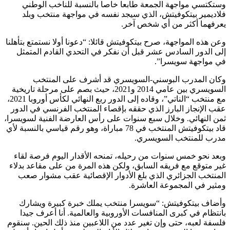
وستكتسي مواجهة الجمعة طابعا خاصا بالنسبة للناخب الوطني
فلاديمير بيتكوفيتش، الذي سيجد نفسه في مواجهة منتخب وبلد
يعرفهما أكثر من أي شخص آخر.
وعن هذه المواجهة، صرح بيتكوفيتش قائلا: “دعونا أولا نستمتع بتأهلنا
إلى الدور السادس عشر قبل أن نفكر في التحدي القادم المتمثل
في مواجهة سويسرا”.
وكان المدرب البوسني-السويسري قد أشرف على المنتخب
السويسري بين عامي 2014 و2021، حيث بصم على مرحلة تاريخية
مع منتخب “الناتي”، وقاده إلى الدور ربع النهائي لكأس أوروبا 2021،
عقب الإنجاز البارز الذي حققه بإقصاء المنتخب الفرنسي في الدور
ثمن النهائي. وخلال سبع سنوات على رأس العارضة الفنية لسويسرا،
قاد بيتكوفيتش المنتخب في 78 مباراة، وهو رقم قياسي بالنسبة لأي
مدرب للمنتخب السويسري.
وبعد نحو خمس سنوات من رحيله، تمنحه الأقدار اليوم فرصة لقاء
غير متوقع مع فريقه السابق، ولكن هذه المرة من على مقاعد بدلاء
المنتخب الجزائري الذي بلغ الأدوار الإقصائية عقب مشوار صعب
ومثير في المجموعة العاشرة.
وأضاف بيتكوفيتش: “سويسرا منتخب يملك خبرة كبيرة ويشارك
بانتظام في كبرى المنافسات الأوروبية والعالمية. أنا أعرف جيدا
فلسفة لعبه، حتى وإن تغير عدد من اللاعبين منذ ذلك الحين. سنقوم