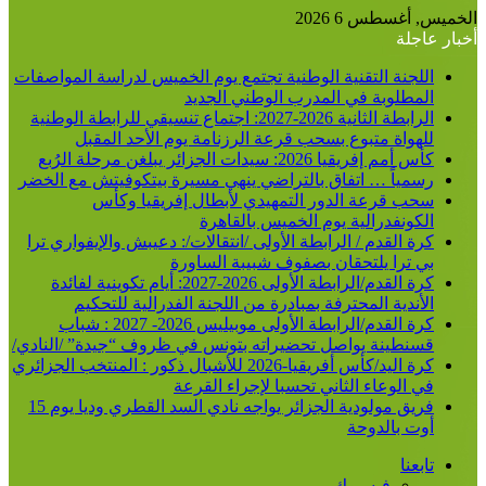
الخميس, أغسطس 6 2026
أخبار عاجلة
اللجنة التقنية الوطنية تجتمع يوم الخميس لدراسة المواصفات
المطلوبة في المدرب الوطني الجديد
الرابطة الثانية 2026-2027: اجتماع تنسيقي للرابطة الوطنية
للهواة متبوع بسحب قرعة الرزنامة يوم الأحد المقبل
كأس أمم إفريقيا 2026: سيدات الجزائر يبلغن مرحلة الرُبع
رسمياً … اتفاق بالتراضي ينهي مسيرة بيتكوفيتش مع الخضر
سحب قرعة الدور التمهيدي لأبطال إفريقيا وكأس
الكونفدرالية يوم الخميس بالقاهرة
كرة القدم / الرابطة الأولى /انتقالات/: دعيبش والإيفواري ترا
بي ترا يلتحقان بصفوف شبيبة الساورة
كرة القدم/الرابطة الأولى 2026-2027: أيام تكوينية لفائدة
الأندية المحترفة بمبادرة من اللجنة الفدرالية للتحكيم
كرة القدم/الرابطة الأولى موبيليس 2026- 2027 : شباب
قسنطينة يواصل تحضيراته بتونس في ظروف “جيدة” /النادي/
كرة اليد/كأس أفريقيا-2026 للأشبال ذكور : المنتخب الجزائري
في الوعاء الثاني تحسبا لإجراء القرعة
فريق مولودية الجزائر يواجه نادي السد القطري وديا يوم 15
أوت بالدوحة
تابعنا
فيسبوك