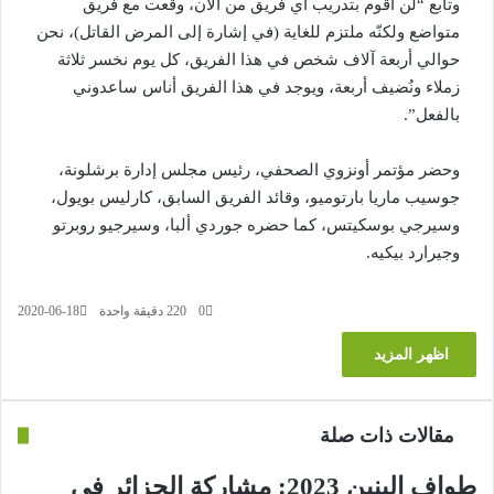
وتابع “لن أقوم بتدريب أي فريق من الآن، وقعت مع فريق
متواضع ولكنّه ملتزم للغاية (في إشارة إلى المرض القاتل)، نحن
حوالي أربعة آلاف شخص في هذا الفريق، كل يوم نخسر ثلاثة
زملاء ونُضيف أربعة، ويوجد في هذا الفريق أناس ساعدوني
بالفعل”.
وحضر مؤتمر أونزوي الصحفي، رئيس مجلس إدارة برشلونة،
جوسيب ماريا بارتوميو، وقائد الفريق السابق، كارليس بويول،
وسيرجي بوسكيتس، كما حضره جوردي ألبا، وسيرجيو روبرتو
وجيرارد بيكيه.
0
220
دقيقة واحدة
2020-06-18
اظهر المزيد
مقالات ذات صلة
طواف البنين 2023: مشاركة الجزائر في