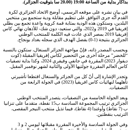
بداكار بداية من الساعة 19:00 (20.00 سا بتوقيت الجزائر).
في بيان نشره على موقعه الرسمي، أوضح الاتحاد الجزائري لكرة
القدم أنّه جرى التوافق على تنظيم مقابلة ودية ستجمع بين منتخبي
البلدين، وستكون هذه الودية بمثابة قمة كروية واعدة تجمع بين بطلي
إفريقيا في 2019 و2022، والتي ستعيد- دون شك- للأذهان نهائي كاس
إفريقيا 2019 بمصر الذي عادت فيه الكلمة للمنتخب الوطني
الجزائري بنتيجة (1-0) بفضل الهدف الذي سجله بغداد بونجاح.
وبحسب المصدر ذاته، فإنّ مواجهة الجزائر السنغال، ستكون بالنسبة
“للخضر” مرحلة أخرى من التحضير لكاس إفريقيا المقبلة (كوت
ديفوار 2023) المقررة في جانفي وفيفري 2024، وكذا بداية تصفيات
كاس العالم المقررة جولتيها الأولى والثانية لشهر نوفمبر المقبل.
وتجدر الإشارة إلى أنّ كل من الجزائر والسنغال اقتطعا تأشيرتي
تأهلهما لنهائيات كاس افريقيا (2023) في الجولة الرابعة من
التصفيات.
وبعد الجولة الخامسة من التصفيات، يتصدر المنتخب الوطني
الجزائري ترتيب المجموعة السادسة ب15 نقطة، متقدما على تنزانيا
ب (7 نقاط) وأوغندا (4 نقاط)، فيما تذيل منتخب النيجر المقصى،
الترتيب بنقطتين.
وفي الجولة السادسة والأخيرة المقررة مقبلاتها ليومي 2 و 3
سبتمبر المقبل، سيستقل المنتخب الوطني الجزائري إلى تنزانيا،