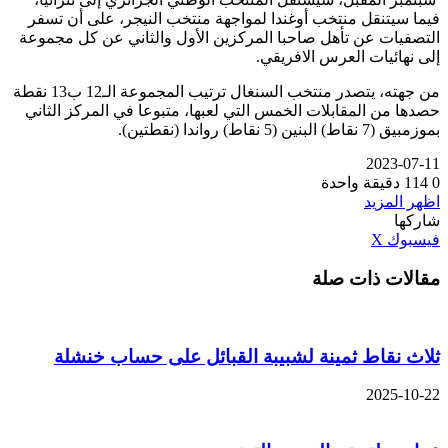
فيما سيتنقل منتخب أوغندا لمواجهة منتخب النيجر، على أن تسفر
التصفيات عن تأهل صاحبا المركزين الأول والثاني عن كل مجموعة
إلى نهائيات العرس الافريقي.
من جهته، يتصدر منتخب السنغال ترتيب المجموعة الـ12 ب13 نقطة
حصدها من المقابلات الخمس التي لعبها، متبوعا في المركز الثاني
بموزمبيق (7 نقاط) البنين (5 نقاط) رواندا (نقطتين).
2023-07-11
0
114
دقيقة واحدة
اظهر المزيد
شاركها
ڤايبر
طباعة
تيلقرام
واتساب
مشاركة
بينتيريست
فيسبوك
‫X
عبر
مقالات ذات صلة
البريد
ثلاث نقاط ثمينة لشبيبة القبائل على حساب خنشلة
2025-10-22