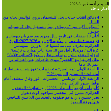
عن
السبت, أغسطس 8 2026
أخبار عاجلة
4 دقائق أنقذت حياته.. نجل كلينسمان يروي كواليس نجاته من
الشلل
“سيكون أكبر مني”.. رونالدو يتنبأ بمستقبل نجله كريستيانو
جونيور
أغلى 10 صفقات في تاريخ ريال مدريد بعد ضم يان ديوماندي
قرعة منافسات ما بين الأندية الإفريقية 2026-2027: الفرق
الجزائرية تتعرف على منافسيها في الدورين التمهيديين
كرة اليد / مونديال أقل من 18 سنة إناث /مباريات ترتيبية/:
انهزام المنتخب الجزائري أمام نظيره الأوزباكستاني /30-38/
بطل إفريقيا مع “الخضر” مهدي طاهرات يعلن اعتزاله عن
عمر 36 عاما
الرابطة الأولى ”موبيليس” – تحضيرات : فوز شباب قسنطينة
أمام اتحاد المنستير التونسي /2-0/
الرابطة الأولى موبيليس – تحضيرات : فوز وفاق سطيف أمام
بولفار سبور التركي /2-1/
كأس أمم إفريقيا للسيدات 2026 /ربع النهائي/ : المنتخب
الجزائري يشرع في التحضير لمواجهة كوت ديفوار
نصر حسين داي يدعم صفوفه بالعديد من اللاعبين للتنافس
على ورقة الصعود
تابعنا