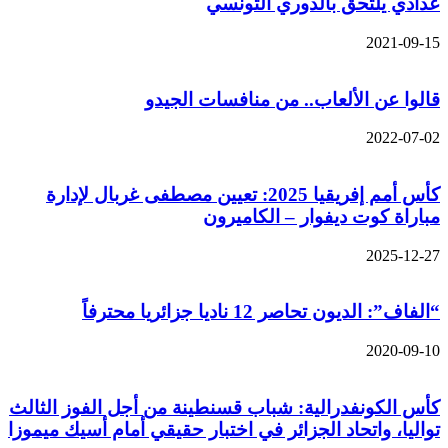
عدادي يلتحق بالدوري التونسي
2021-09-15
قالوا عن الألعاب.. من منافسات الجيدو
2022-07-02
كأس أمم إفريقيا 2025: تعيين مصطفى غربال لإدارة
مباراة كوت ديفوار – الكاميرون
2025-12-27
“الفاف”: الديون تحاصر 12 ناديا جزائريا محترفاً
2020-09-10
كأس الكونفدرالية: شباب قسنطينة من أجل الفوز الثالث
تواليا، واتحاد الجزائر في اختبار حقيقي أمام أسيك ميموزا