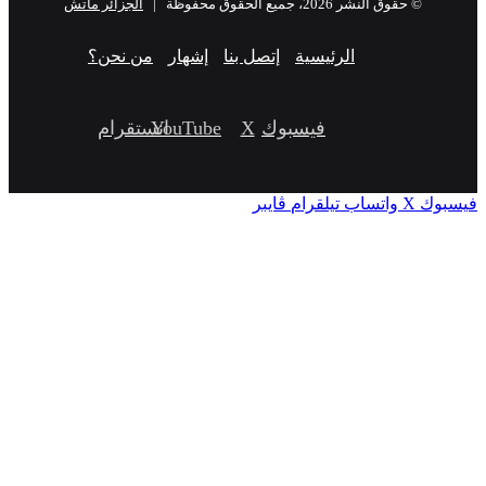
© حقوق النشر 2026، جميع الحقوق محفوظة |
الجزائر ماتش
الرئيسية
إتصل بنا
إشهار
من نحن؟
فيسبوك
‫X
‫YouTube
انستقرام
‫X
واتساب
تيلقرام
ڤايبر