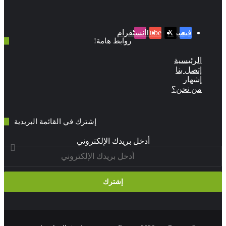
‫X
فيسبوك
‫YouTube
انستقرام
روابط هامة!
لرئيسية
تصل بنا
شهار
ن نحن؟
إشترك في القائمة البريدية
أدخل بريدك الإلكتروني