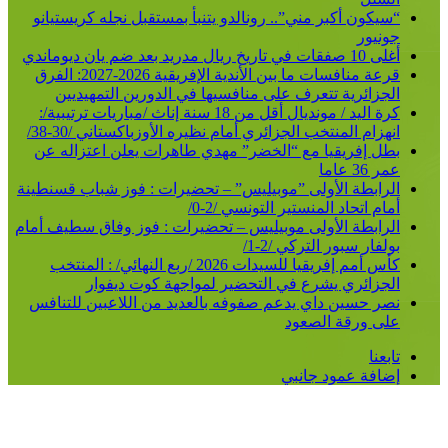
سيكون أكبر مني”.. رونالدو يتنبأ بمستقبل نجله كريستيانو
ونيور
قات في تاريخ ريال مدريد بعد ضم يان ديوماندي
قرعة منافسات ما بين الأندية الإفريقية 2026-2027: الفرق
لجزائرية تتعرف على منافسيها في الدورين التمهيديين
كرة اليد / مونديال أقل من 18 سنة إناث /مباريات ترتيبية/:
هزام المنتخب الجزائري أمام نظيره الأوزباكستاني /30-38/
طل إفريقيا مع “الخضر” مهدي طاهرات يعلن اعتزاله عن
 36 عاما
لرابطة الأولى ”موبيليس” – تحضيرات : فوز شباب قسنطينة
ام اتحاد المنستير التونسي /2-0/
لرابطة الأولى موبيليس – تحضيرات : فوز وفاق سطيف أمام
لفار سبور التركي /2-1/
كأس أمم إفريقيا للسيدات 2026 /ربع النهائي/ : المنتخب
لجزائري يشرع في التحضير لمواجهة كوت ديفوار
صر حسين داي يدعم صفوفه بالعديد من اللاعبين للتنافس
لى ورقة الصعود
بعنا
ضافة عمود جانبي