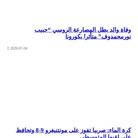
 والد بطل المصارعة الروسي “حبيب
حمدوف” متأثرا بكورونا
2020-07-04
كرة الماء: صربيا تفوز على مونتنيغرو 9-8 وتحافظ
لقبها المتوسطي