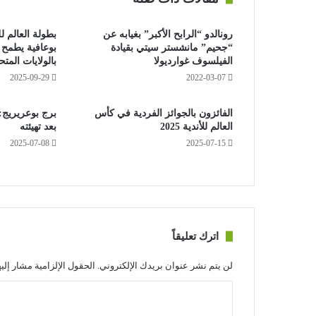
رونالدو “الرابح الأكبر” بغيابه عن
بطولة العالم ل
“جحيم” مانشستر سيتي بقيادة
بوعافية يطمح 
الفيلسوف غوارديولا
بالولايات المتح
2025-09-29
2022-03-07
الفائزون بالجوائز الفردية في كأس
برج بوعريريج:
العالم للأندية 2025
بعد تهيئته
2025-07-08
2025-07-15
اترك تعليقاً
لن يتم نشر عنوان بريدك الإلكتروني.
الحقول الإلزامية مشار إليه
ا
ل