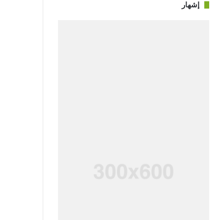
إشهار