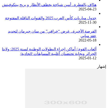
هدّاف بالفطرة.. أمين شياخة يخطف الأنظار و يريح بيتكوفيتش
2025-04-23
جدول مباريات كأس العرب 2025 والقنوات الناقلة المفتوحة
2025-11-30
الفرصة الأخيرة.. عرض “خرافي” من سان جيرمان لتجديد
عقد مبابي
2022-05-18
ألعاب القوى/ أماكن إجراء البطولات الوطنية لسنة 2025: ولايتا
الجزائر وبجاية تحتضنان أغلبية المسابقات /اتحادية/
2025-01-12
إشهار