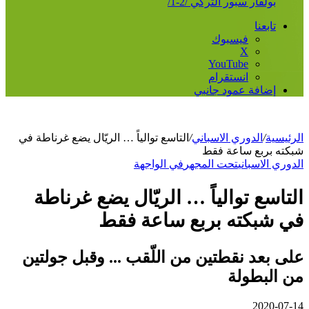
بولفار سبور التركي /2-1/
تابعنا
فيسبوك
‫X
‫YouTube
انستقرام
إضافة عمود جانبي
الرئيسية
/
الدوري الاسباني
/
التاسع توالياً … الريّال يضع غرناطة في
شبكته بربع ساعة فقط
الدوري الاسباني
تحت المجهر
في الواجهة
التاسع توالياً … الريّال يضع غرناطة
في شبكته بربع ساعة فقط
على بعد نقطتين من اللّقب ... وقبل جولتين
من البطولة
2020-07-14