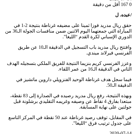
0
167
أقل من دقيقة
/عبده. ل
حقق ريال مدريد فوزا ثمينا على مضيفه غرناطة بنتيجة 2-1 في
المباراة التي جمعتهما اليوم الاثنين ضمن منافسات الجولة الـ36 من
الدوري الإسباني لكرة القدم “الليغا”.
وافتتح ريال مدريد باب التسجيل في الدقيقة الـ10 عن طريق
الفرنسي فيرلاند ميندي.
وعزز الفرنسي كريم بنزيما النتيجة للفريق الملكي بتسجيله الهدف
الثاني في الدقيقة الـ16 من عمر اللقاء.
فيما سجل هدف غرناطة الوحيد الفنزويلي داروين ماتشيز في
الدقيقة الـ50.
وبهذه النتيجة، رفع ريال مدريد رصيده في الصدارة إلى 83 نقطة،
مبتعدا بفارق 4 نقاط عن وصيفه وغريمه التقليدي برشلونة قبل
جولتين على نهاية المسابقة.
في المقابل، توقف رصيد غرناطة عند 50 نقطة في المركز التاسع
على جدول ترتيب فرق “الليغا”.
2020-07-14