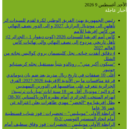
الأحد, أغسطس 9 2026
أخبار عاجلة
رئيس الجمهورية يهنئ الفريق الوطني لكرة لقدم للسيدات اثر
تأهلهن الى مونديال البرازيل 2027 و إلى الدور نصف النهائي
من كأس إفريقيا للأمم
كأس أمم إفريقيا للسيدات 2026 (كوت ديفوار 1 – الجزائر 2):
تأهل تاريخي مزدوج إلى نصف النهائي وإلى نهائيات كأس
العالم 2027
4 دقائق أنقذت حياته.. نجل كلينسمان يروي كواليس نجاته من
الشلل
“سيكون أكبر مني”.. رونالدو يتنبأ بمستقبل نجله كريستيانو
جونيور
أغلى 10 صفقات في تاريخ ريال مدريد بعد ضم يان ديوماندي
قرعة منافسات ما بين الأندية الإفريقية 2026-2027: الفرق
الجزائرية تتعرف على منافسيها في الدورين التمهيديين
كرة اليد / مونديال أقل من 18 سنة إناث /مباريات ترتيبية/:
انهزام المنتخب الجزائري أمام نظيره الأوزباكستاني /30-38/
بطل إفريقيا مع “الخضر” مهدي طاهرات يعلن اعتزاله عن
عمر 36 عاما
الرابطة الأولى ”موبيليس” – تحضيرات : فوز شباب قسنطينة
أمام اتحاد المنستير التونسي /2-0/
الرابطة الأولى موبيليس – تحضيرات : فوز وفاق سطيف أمام