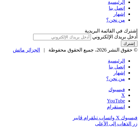
الرئيسية
إتصل بنا
إشهار
من نحن؟
إشترك في القائمة البريدية
أدخل بريدك الإلكتروني
© حقوق النشر 2026، جميع الحقوق محفوظة |
الجزائر ماتش
الرئيسية
إتصل بنا
إشهار
من نحن؟
فيسبوك
‫X
‫YouTube
انستقرام
فيسبوك
‫X
واتساب
تيلقرام
ڤايبر
زر الذهاب إلى الأعلى