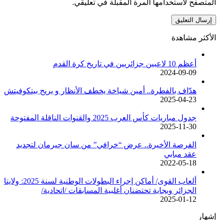
المتصفح لاستخدامها المرة المقبلة في تعليقي.
الأكثر مشاهدة
أعظم 10 لاعبين جزائريين في تاريخ كرة القدم
2024-09-09
هدّاف بالفطرة.. أمين شياخة يخطف الأنظار و يريح بيتكوفيتش
2025-04-23
جدول مباريات كأس العرب 2025 والقنوات الناقلة المفتوحة
2025-11-30
الفرصة الأخيرة.. عرض “خرافي” من سان جيرمان لتجديد
عقد مبابي
2022-05-18
ألعاب القوى/ أماكن إجراء البطولات الوطنية لسنة 2025: ولايتا
الجزائر وبجاية تحتضنان أغلبية المسابقات /اتحادية/
2025-01-12
إشهار