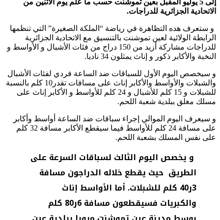
إلى 5 يوليو المقبل بعين تموشنت حسب ما علم يوم الاثنين من
الاتحادية الجزائرية للدراجات.
و ستعرف هده التظاهرة في رياضة “الملكة الصغيرة” التي تنظمها
الرابطة الولائية لعين تموشنت بالتنسيق مع الاتحادية الجزائرية
للدراجات مشاركة أزيد من 150 دراج من فئات الأشبال و الأواسط و
النخبة والأكابر ذكور و إناث يمثلون 34 ناديا.
و سيخصص اليوم الأول للسباقات ضد الساعة فردي لفئات الأشبال
والشبلات والأواسط والأكابر إناث على مسافات تقدر10 كلم بالنسبة
للشبلات و 15 كلم للأشبال و 24 كلم للأواسط و الأكابر إناث على
مسلك مغلق ببلدية شعبة اللحم.
و سيعرف اليوم الموالي إجراء سباقات ضد الساعة أواسط وأكابر
على مسافة 24 كلم للأواسط فيما سيقطع الأكابر مسافة 32 كلم
على نفس المسلك بشعبة اللحم.
و يخصص اليوم الثالث لسباقات السرعة على
الطريق حيث يقطع خلاله الدراجون مسافة
3ر40 كلم للشبلات. أما الأواسط إناث
والكبريات فسيقطعون مسافة 6ر80 كلم
بوسط مدينة عين تموشنت مرورا ببلدية عين