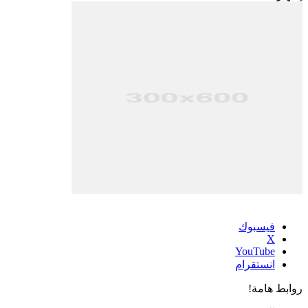
فيسبوك
‫X
‫YouTube
انستقرام
روابط هامة!