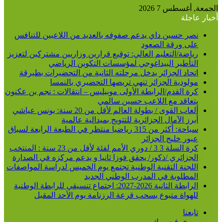
الجمعة, أغسطس 7 2026
أخبار عاجلة
نصر حسين داي يدعم صفوفه بالعديد من اللاعبين للتنافس
على ورقة الصعود
رياضة/التعليم العالي: توقيع قرارين وزاريين مشتركين لتعزيز
التأطير البيداغوجي لمؤسسات التكوين الرياضي
اتحاد الجزائر يدخل مرحلته الثانية من التحضيرات بطبرقة
مولودية الجزائر تنهي تربصها التحضيري بالنمسا
كرة القدم/الرابطة الأولى موبيليس – انتقالات : نجم بن عكنون
يتعاقد مع اللاعب حسين سالمي
ألعاب القوى / بطولة العالم لأقل من 20 سنة: يونس عياشي
أبرز الآمال الجزائرية للتتويج بميدالية عالمية
سباحة: أكثر من 315 رياضيا منتظر في الطبعة الرابعة لسباق
عبور خليج الجزائر
كرة السلة 3 3 / دوري الأمم لفئة لأقل من 23 سنة : المنتخب
الجزائري /ذكور/ يحقق فوزا ثانيا و يدعم مركزه في الصدارة
اللجنة التقنية الوطنية تجتمع يوم الخميس لدراسة المواصفات
المطلوبة في المدرب الوطني الجديد
الرابطة الثانية 2026-2027: اجتماع تنسيقي للرابطة الوطنية
للهواة متبوع بسحب قرعة الرزنامة يوم الأحد المقبل
تابعنا
فيسبوك