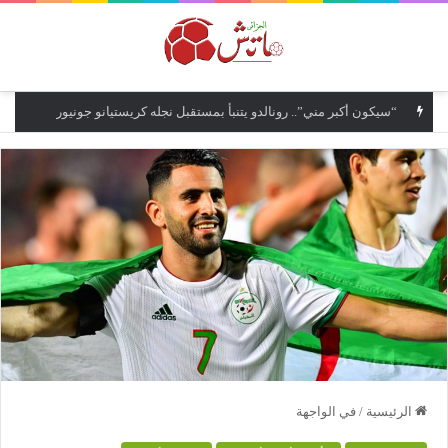
القائمة
“سيكون أكبر مني”.. رونالدو يتنبأ بمستقبل نجله كريستيانو جونيور
الرئيسية
/
في الواجهة