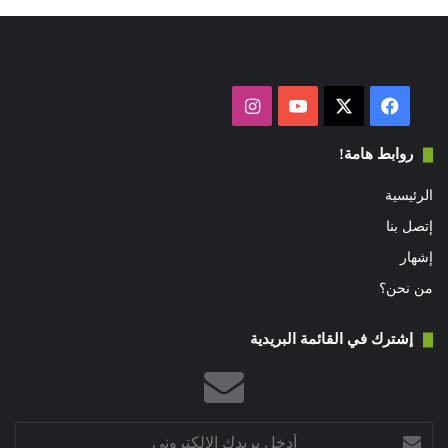
فيسبوك
‫X
‫YouTube
انستقرام
روابط هامة!
الرئيسية
إتصل بنا
إشهار
من نحن؟
إشترك في القائمة البريدية
أدخل