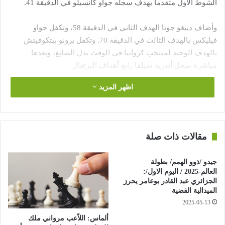
الشوط الأول متقدما بهدف سجله جواو كانسيلو في الدقيقة 41.
وأضاف دييغو جوتا الهدف الثاني في الدقيقة 58، وتكفل جواو
فيليكس بالهدف الثالث في الدقيقة 70. وتكفل برونو بيتكوفيتش
بالهدف الوحيد لمنتخب كرواتيا في الوقت بدل الضائع، وبعدها
مباشرة سجل أندريه سيلفا رابع أهداف البرتغال.
اظهر المزيد
وتصدر منتخب البرتغال المجموعة الأولى برصيد ثلاث نقاط بفارق
الأهداف عن فرنسا.
مقالات ذات صلة
جيدو /ذوو الهمم/ بطولة
العالم-2025 / اليوم الاول/:
الجزائري عبد القادر بوعامر يحرز
الميدالية الفضية
2025-05-13
ألماس: اللاّعب مرواني ملك