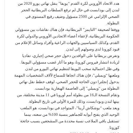
هدد الاتحاد الأوروبي لكرة القدم “يويفا” بنقل نهائي يورو 2020 من
لندن إلى بودابست في حال لم ترفع السلطات البريطانية الحجر
الصحي الإلزامي عن 2500 مسؤول وضيف رفيع المستوى في
البطولة.
ووفقا لصحيفة “التايمز” البريطانية، فإن هناك نقاشات بين مسؤولي
الحكومة البريطانية، لإعفاء أعضاء الاتحادين الأوروبي والدولي لكرة
القدم، وكذلك السياسيين والجهات الراعية وأفراد وسائل الإعلام من
قيود كورونا لدى وصولهم إلى لندن.
وتفرض بريطانيا على الوافدين دخول حجر صحي إجباري، تفاديا
لزيادة انتشار فيروس كورونا، وهو ما أثار غضب مسؤولي اليويفا.
وفي ظل احتمالية سحب اليويفا لتنظيم نهائي اليورو من لندن
وملعبها “ويمبلي”، فإن هناك اتجاها للسماح لآلاف الشخصيات المهمة
بدخول إنجلترا دون الحاجة للحجر الصحي، لوقف خطط نقل نهائي
البطولة من “ويمبلي” إلى العاصمة الهنغارية بودابست.
وتقام النسخة الـ16 من بطولة أمم أوروبا في 11 مدينة مختلفة، من
بينها لندن وبودابست، وذلك للمرة الأولى في تاريخ البطولة.
ويعد ملعب “بوشكاش أرينا”، المتواجد في بودابست، هو الملعب
الوحيد الذي يفتح أبوابه للجماهير بنسبة 100% من سعته، بينما
تستقبل باقي الملاعب نسبة محددة من المشجعين بسبب جائحة
كورونا.