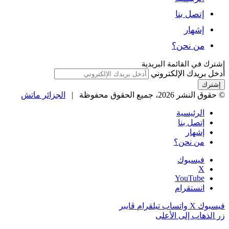
إتصل بنا
إشهار
من نحن؟
شترك في القائمة البريدية
دخل بريدك الإلكتروني
حقوق النشر 2026، جميع الحقوق محفوظة |
الجزائر ماتش
الرئيسية
إتصل بنا
إشهار
من نحن؟
فيسبوك
‫X
‫YouTube
انستقرام
يسبوك
‫X
واتساب
تيلقرام
ڤايبر
ر الذهاب إلى الأعلى