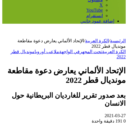
‫X
‫YouTube
انستقرام
إضافة عمود جانبي
لرئيسية
/
الكرة العربية
/
الإتحاد الألماني يعارض دعوة مقاطعة
ونديال قطر 2022
لكرة العربية
تحت المجهر
في الواجهة
ملاعب أوروبا
مونديال قطر
202
لإتحاد الألماني يعارض دعوة مقاطعة
ونديال قطر 2022
عد صدور تقرير للغارديان البريطانية حول
لانسان
2021-03-2
191
دقيقة واحدة