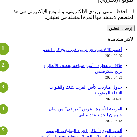
احفظ اسمي، بريدي الإلكتروني، والموقع الإلكتروني في هذا
لمتصفح لاستخدامها المرة المقبلة في تعليقي.
لأكثر مشاهدة
أعظم 10 لاعبين جزائريين في تاريخ كرة القدم
2024-09-09
هدّاف بالفطرة.. أمين شياخة يخطف الأنظار و
يريح بيتكوفيتش
2025-04-23
جدول مباريات كأس العرب 2025 والقنوات
الناقلة المفتوحة
2025-11-30
الفرصة الأخيرة.. عرض “خرافي” من سان
جيرمان لتجديد عقد مبابي
2022-05-18
ألعاب القوى/ أماكن إجراء البطولات الوطنية
لسنة 2025: ولايتا الجزائر وبجاية تحتضنان أغلبية