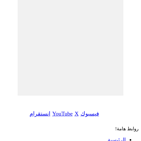
فيسبوك
‫X
‫YouTube
انستقرام
وابط هامة!
الرئيسية