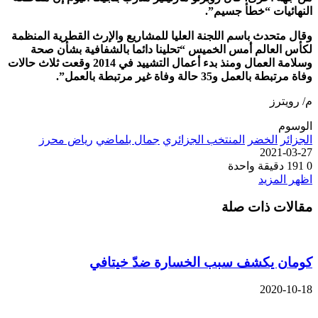
لنهائيات “خطأ جسيم”.
قال متحدث باسم اللجنة العليا للمشاريع والإرث القطرية المنظمة
كأس العالم أمس الخميس “تحلينا دائما بالشفافية بشأن صحة
وسلامة العمال ومنذ بدء أعمال التشييد في 2014 وقعت ثلاث حالات
اة مرتبطة بالعمل و35 حالة وفاة غير مرتبطة بالعمل”.
/ رويترز
لوسوم
لجزائر
الخضر
المنتخب الجزائري
جمال بلماضي
رياض محرز
2021-03-2
191
دقيقة واحدة
ظهر المزيد
قالات ذات صلة
ومان يكشف سبب الخسارة ضدّ خيتافي
2020-10-1