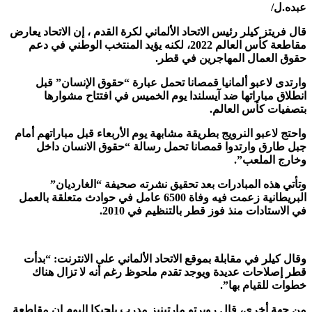
بده.ل/
ال فريتز كيلر رئيس الاتحاد الألماني لكرة القدم ، إن الاتحاد يعارض
مقاطعة كأس العالم 2022، لكنه يؤيد المنتخب الوطني في دعم
قوق العمال المهاجرين في قطر.
ارتدى لاعبو ألمانيا قمصانا تحمل عبارة “حقوق الإنسان” قبل
نطلاق مباراتها ضد آيسلندا يوم الخميس في افتتاح مشوارها
تصفيات كأس العالم.
احتج لاعبو النرويج بطريقة مشابهة يوم الأربعاء قبل مباراتهم أمام
بل طارق وارتدوا قمصانا تحمل رسالة “حقوق الانسان داخل
خارج الملعب”.
تأتي هذه المبادرات بعد تحقيق نشرته صحيفة “الغارديان”
البريطانية زعمت فيه وفاة 6500 عامل في حوادث متعلقة بالعمل
ي الاستادات منذ فوز قطر بالتنظيم في 2010.
قال كيلر في مقابلة بموقع الاتحاد الألماني على الانترنت: “بدأت
طر إصلاحات عديدة ويوجد تقدم ملحوظ رغم أنه لا تزال هناك
طوات للقيام بها”.
ن جهة أخرى، قال روبرتو مارتينيز مدرب بلجيكا اليوم إن مقاطعة