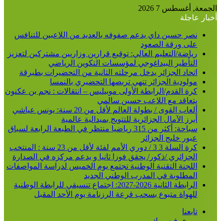
لجمعة, أغسطس 7 2026
خبار عاجلة
نصر حسين داي يدعم صفوفه بالعديد من اللاعبين للتنافس
على ورقة الصعود
رياضة/التعليم العالي: توقيع قرارين وزاريين مشتركين لتعزيز
التأطير البيداغوجي لمؤسسات التكوين الرياضي
اتحاد الجزائر يدخل مرحلته الثانية من التحضيرات بطبرقة
مولودية الجزائر تنهي تربصها التحضيري بالنمسا
كرة القدم/الرابطة الأولى موبيليس – انتقالات : نجم بن عكنون
يتعاقد مع اللاعب حسين سالمي
ألعاب القوى / بطولة العالم لأقل من 20 سنة: يونس عياشي
أبرز الآمال الجزائرية للتتويج بميدالية عالمية
سباحة: أكثر من 315 رياضيا منتظر في الطبعة الرابعة لسباق
عبور خليج الجزائر
كرة السلة 3 3 / دوري الأمم لفئة لأقل من 23 سنة : المنتخب
الجزائري /ذكور/ يحقق فوزا ثانيا و يدعم مركزه في الصدارة
اللجنة التقنية الوطنية تجتمع يوم الخميس لدراسة المواصفات
المطلوبة في المدرب الوطني الجديد
الرابطة الثانية 2026-2027: اجتماع تنسيقي للرابطة الوطنية
للهواة متبوع بسحب قرعة الرزنامة يوم الأحد المقبل
تابعنا
فيسبوك