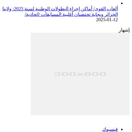
ألعاب القوى/ أماكن إجراء البطولات الوطنية لسنة 2025: ولايتا
الجزائر وبجاية تحتضنان أغلبية المسابقات /اتحادية/
2025-01-12
إشهار
فيسبوك