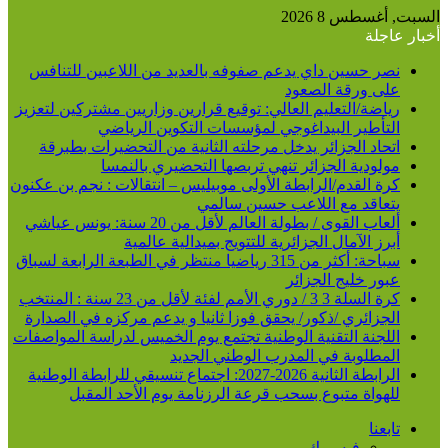
السبت, أغسطس 8 2026
أخبار عاجلة
نصر حسين داي يدعم صفوفه بالعديد من اللاعبين للتنافس
على ورقة الصعود
رياضة/التعليم العالي: توقيع قرارين وزاريين مشتركين لتعزيز
التأطير البيداغوجي لمؤسسات التكوين الرياضي
اتحاد الجزائر يدخل مرحلته الثانية من التحضيرات بطبرقة
مولودية الجزائر تنهي تربصها التحضيري بالنمسا
كرة القدم/الرابطة الأولى موبيليس – انتقالات : نجم بن عكنون
يتعاقد مع اللاعب حسين سالمي
ألعاب القوى / بطولة العالم لأقل من 20 سنة: يونس عياشي
أبرز الآمال الجزائرية للتتويج بميدالية عالمية
سباحة: أكثر من 315 رياضيا منتظر في الطبعة الرابعة لسباق
عبور خليج الجزائر
كرة السلة 3 3 / دوري الأمم لفئة لأقل من 23 سنة : المنتخب
الجزائري /ذكور/ يحقق فوزا ثانيا و يدعم مركزه في الصدارة
اللجنة التقنية الوطنية تجتمع يوم الخميس لدراسة المواصفات
المطلوبة في المدرب الوطني الجديد
الرابطة الثانية 2026-2027: اجتماع تنسيقي للرابطة الوطنية
للهواة متبوع بسحب قرعة الرزنامة يوم الأحد المقبل
تابعنا
فيسبوك