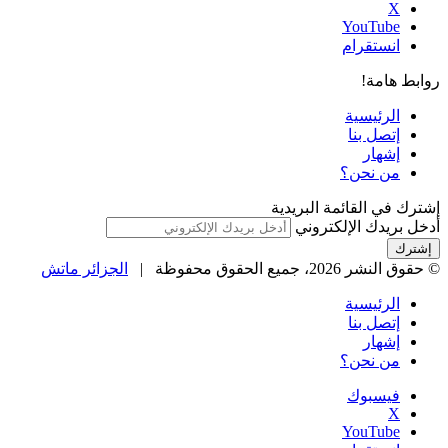
‫X
‫YouTube
انستقرام
روابط هامة!
الرئيسية
إتصل بنا
إشهار
من نحن؟
إشترك في القائمة البريدية
أدخل بريدك الإلكتروني
© حقوق النشر 2026، جميع الحقوق محفوظة |
الجزائر ماتش
الرئيسية
إتصل بنا
إشهار
من نحن؟
فيسبوك
‫X
‫YouTube