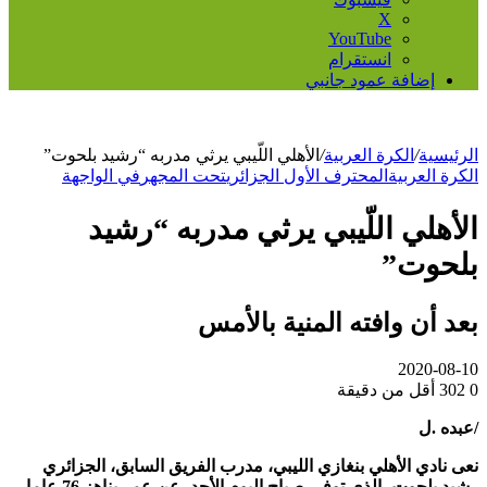
‫X
‫YouTube
انستقرام
إضافة عمود جانبي
الرئيسية
/
الكرة العربية
/
الأهلي اللّيبي يرثي مدربه “رشيد بلحوت”
الكرة العربية
المحترف الأول الجزائري
تحت المجهر
في الواجهة
الأهلي اللّيبي يرثي مدربه “رشيد
بلحوت”
بعد أن وافته المنية بالأمس
2020-08-10
0
302
أقل من دقيقة
/عبده .ل
نعى نادي الأهلي بنغازي الليبي، مدرب الفريق السابق، الجزائري
رشيد بلحوت، الذي توفي صباح اليوم الأحد، عن عمر يناهز 76 عاما،