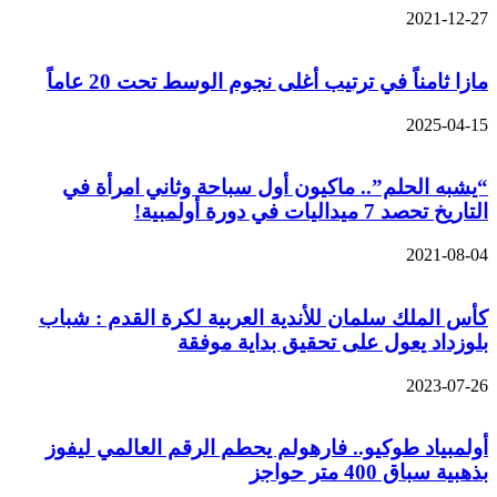
2021-12-27
مازا ثامناً في ترتيب أغلى نجوم الوسط تحت 20 عاماً
2025-04-15
“يشبه الحلم”.. ماكيون أول سباحة وثاني امرأة في
التاريخ تحصد 7 ميداليات في دورة أولمبية!
2021-08-04
كأس الملك سلمان للأندية العربية لكرة القدم : شباب
بلوزداد يعول على تحقيق بداية موفقة
2023-07-26
أولمبياد طوكيو.. فارهولم يحطم الرقم العالمي ليفوز
بذهبية سباق 400 متر حواجز