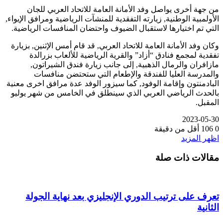
من جهة أخرى يواصل وفد الأمانة العامة للاتحاد العربي للجان
الأولمبية الوطنية, زيارته التفقدية للمنشآت الرياضية ومرافق الإيواء,
التي تم اختيارها لاستقبال الضيوف واحتضان المنافسات الرياضية.
وكان وفد الأمانة العامة للاتحاد العربي, قد قام أمس الإثنين, بزيارة
تفقدية لمجمع فنادق “أزاد” والقرية الرياضية للألعاب بزرالدة
مازافران والرمال الذهبية, إلى جانب زيارة فندق الشيراتون,
والمدرسة العليا للفندقة والإطعام التي ستحتضن منافسات
البادمنتون وإقامة الوفود, كما سيزور الوفد عدة مرافق اخرى معنية
بالحدث الرياضي العربي الذي سينطلق في الخامس من شهر يوليو
المقبل.
2023-05-30
0
106
أقل من دقيقة
اظهر المزيد
مقالات ذات صلة
تعرف على ترتيب الدوري الإنجليزي بعد نهاية الجولة
الثانية