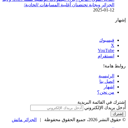
الجزائر وبجاية تحتضنان أغلبية المسابقات /اتحادية/
2025-01-12
إشهار
فيسبوك
‫X
‫YouTube
انستقرام
روابط هامة!
الرئيسية
إتصل بنا
إشهار
من نحن؟
إشترك في القائمة البريدية
أدخل بريدك الإلكتروني
© حقوق النشر 2026، جميع الحقوق محفوظة |
الجزائر ماتش