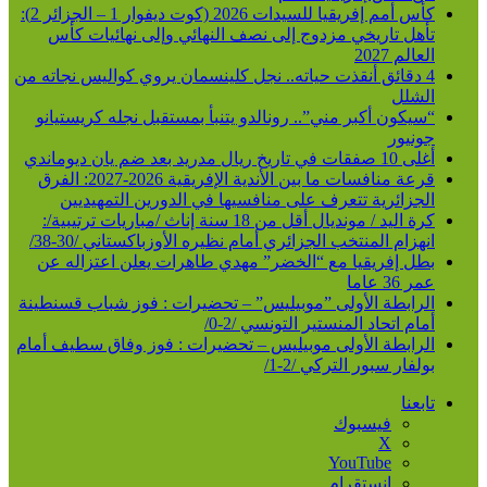
كأس أمم إفريقيا للسيدات 2026 (كوت ديفوار 1 – الجزائر 2):
تأهل تاريخي مزدوج إلى نصف النهائي وإلى نهائيات كأس
العالم 2027
4 دقائق أنقذت حياته.. نجل كلينسمان يروي كواليس نجاته من
الشلل
“سيكون أكبر مني”.. رونالدو يتنبأ بمستقبل نجله كريستيانو
جونيور
أغلى 10 صفقات في تاريخ ريال مدريد بعد ضم يان ديوماندي
قرعة منافسات ما بين الأندية الإفريقية 2026-2027: الفرق
الجزائرية تتعرف على منافسيها في الدورين التمهيديين
كرة اليد / مونديال أقل من 18 سنة إناث /مباريات ترتيبية/:
انهزام المنتخب الجزائري أمام نظيره الأوزباكستاني /30-38/
بطل إفريقيا مع “الخضر” مهدي طاهرات يعلن اعتزاله عن
عمر 36 عاما
الرابطة الأولى ”موبيليس” – تحضيرات : فوز شباب قسنطينة
أمام اتحاد المنستير التونسي /2-0/
الرابطة الأولى موبيليس – تحضيرات : فوز وفاق سطيف أمام
بولفار سبور التركي /2-1/
تابعنا
فيسبوك
‫X
‫YouTube
انستقرام