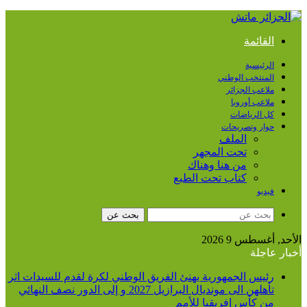
القائمة
الرئيسية
المنتخب الوطني
ملاعب الجزائر
ملاعب أوروبا
كل الرياضات
حوار وتصريحات
الملف
تحت المجهر
من هنا وهناك
كتاب تحت الطبع
فيديو
بحث عن
الأحد, أغسطس 9 2026
أخبار عاجلة
رئيس الجمهورية يهنئ الفريق الوطني لكرة لقدم للسيدات اثر
تأهلهن الى مونديال البرازيل 2027 و إلى الدور نصف النهائي
من كأس إفريقيا للأمم