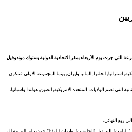
ة التي جرت يوم الأربعاء بمقر الاتحادية الدولية بستوك موندوفيل
استراليا, انجلترا, المانيا وايران, بينما المجموعة الاولى فتتكون
ة التي تضم الولايات المتحدة الامريكية, الصين, هولندا واسبانيا.
ى ربع النهائي.
خلال الالعاب البرالمبية الماضية- 2016, لعب ممثلو الجزائر(رجال) امام انجلترا (ميدالية برونزية), الولايات المتحدة الامريكية ( المتوجة), المانيا ( الثامنة), البرازيل (الخامسة), وايران (ال 10) حيث نالوا المرتبة ال