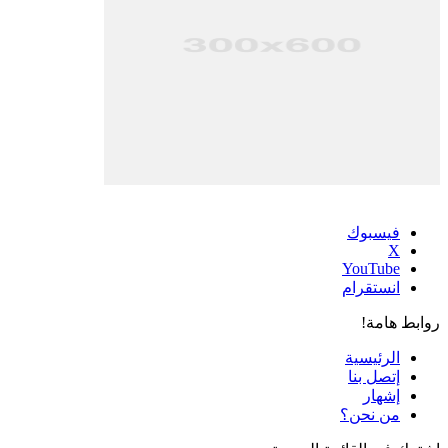
فيسبوك
‫X
‫YouTube
انستقرام
روابط هامة!
الرئيسية
إتصل بنا
إشهار
من نحن؟