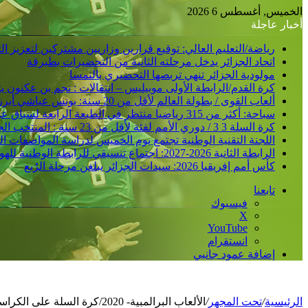
الخميس, أغسطس 6 2026
أخبار عاجلة
رياضة/التعليم العالي: توقيع قرارين وزاريين مشتركين لتعزيز 
اتحاد الجزائر يدخل مرحلته الثانية من التحضيرات بطبرقة
مولودية الجزائر تنهي تربصها التحضيري بالنمسا
كرة القدم/الرابطة الأولى موبيليس – انتقالات : نجم بن عكنون
ألعاب القوى / بطولة العالم لأقل من 20 سنة: يونس عياشي أبرز الآمال الجزائرية للتتويج بميدالية عالمية
سباحة: أكثر من 315 رياضيا منتظر في الطبعة الرابعة لسباق عبور خليج الجزائر
كرة السلة 3 3 / دوري الأمم لفئة لأقل من 23 سنة : المنتخب الجزائري /ذكور/ يحقق فوزا ثانيا و يدعم مركزه في الصدارة
اللجنة التقنية الوطنية تجتمع يوم الخميس لدراسة المواصفات ا
الرابطة الثانية 2026-2027: اجتماع تنسيقي للرابطة الوطنية للهواة متبوع بسحب قرعة الرزنامة يوم الأحد المقبل
كأس أمم إفريقيا 2026: سيدات الجزائر يبلغن مرحلة الرُبع
تابعنا
فيسبوك
‫X
‫YouTube
انستقرام
إضافة عمود جانبي
الرئيسية
/
تحت المجهر
/
الألعاب البرالمبية- 2020/كرة السلة على الكراسي: قرعة صعبة للمنتخبين الجزائريين