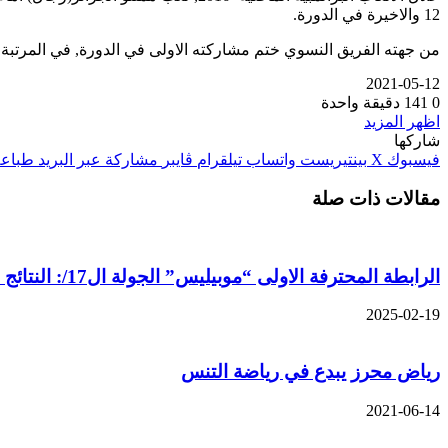
12 والاخيرة في الدورة.
من جهته الفريق النسوي ختم مشاركته الاولى في الدورة, في المرتبة ال 10 والاخيرة بعد مواجهته الولايات المتحدة الامريكية (البطلة), هولندا (ميدالية برونزية), الصين ( السادسة) وفرنسا (
2021-05-12
0
141
دقيقة واحدة
اظهر المزيد
شاركها
فيسبوك
‫X
بينتيريست
واتساب
تيلقرام
ڤايبر
مشاركة عبر البريد
طباعة
مقالات ذات صلة
الرابطة المحترفة الاولى “موبيليس” الجولة ال17/: النتائج الجزئية و الهدافون
2025-02-19
رياض محرز يبدع في رياضة التنس
2021-06-14