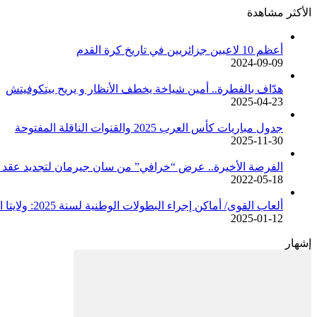
الأكثر مشاهدة
أعظم 10 لاعبين جزائريين في تاريخ كرة القدم
2024-09-09
هدّاف بالفطرة.. أمين شياخة يخطف الأنظار و يريح بيتكوفيتش
2025-04-23
جدول مباريات كأس العرب 2025 والقنوات الناقلة المفتوحة
2025-11-30
الفرصة الأخيرة.. عرض “خرافي” من سان جيرمان لتجديد عقد م
2022-05-18
ألعاب القوى/ أماكن إجراء البطولات الوطنية لسنة 2025: ولايتا الجزائر وبجاية تحتضنان أغلبية المسابقات /اتحادية/
2025-01-12
إشهار