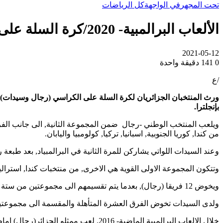
تحت المجهر
في الواجهة
كل الرياضات
الألعاب البرالمبية- 2020/كرة السلة على الكراسي: قرعة صعبة للمنتخبين الجزائريين
2021-05-12
0
141
دقيقة واحدة
/ع
ورث المنتخبان الجزائريان لكرة السلة على الكراسي (رجال وسيدات)، د
بإنجلترا.
ويلعب المنتخب الوطني -رجال ضمن المجموعة الثانية, الى جانب الفرق الق
من كندا, كوريا الجنوبية, اسبانيا, تركيا, كولومبيا واليابان.
وعند السيدات اللواتي يشاركن للمرة الثانية في البرالمبياد, بعد طبعة 
وتتكون المجموعة الاولى القوية هي الاخرى, من منتخبات كندا, استراليا, ان
ويخوض 12 فريقا (رجال), بعدما يتم تقسيمهم الى مجموعتين من ستة فرق, دورا اول, يسمح للاربعة الاوائل بالعبور الى الدور ربع النهائي.
ولدى السيدات تخوض الفرق العشرة المتأهلة والمقسمة الى مجموعتين من