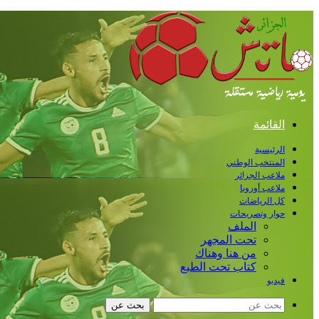
القائمة
الرئيسية
المنتخب الوطني
ملاعب الجزائر
ملاعب أوروبا
كل الرياضات
حوار وتصريحات
الملف
تحت المجهر
من هنا وهناك
كتاب تحت الطبع
فيديو
بحث عن