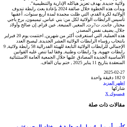
ولائية جديدة, بهدف تعزيز هياكله الإدارية والتنظيمية”.
وبدأت هذه الخطوة خلال صائفة 2024 بإعادة بعث رابطة تندوف
الولائية لكرة القدم، التي ظلت مجمدة لمدة أربع سنوات، أعقبها
تأسيس الرابطات الولائية لكل من: بني عباس, تيميمون, برج باجي
مختار, جانت, ت?رت, المغير, المنيعة, عين قزام, إن صالح وأولاد
جلال, يضيف نفس المصدر.
هذه العملية, التي استغرقت أكثر من شهرين, اختتمت يوم 20 فبراير
بانتخاب رؤساء الرابطات الولائية العشر الجديدة, ليصبح العدد
الإجمالي للرابطات الولائية التابعة للهيئة الفدرالية 58 رابطة ولائية, 9
رابطات جهوية, و5 رابطات وطنية, وفقا لما تنص عليه القوانين
الأساسية الجديدة المصادق عليها خلال الجمعية العامة الاستثنائية
المنعقدة بتاريخ 11 يناير 2025 , ختم بيان الفاف.
2025-02-27
0
182
دقيقة واحدة
اظهر المزيد
شاركها
ڤايبر
طباعة
تيلقرام
واتساب
مشاركة
بينتيريست
فيسبوك
‫X
عبر
مقالات ذات صلة
البريد
كأس أوروبا.. 4 مباريات هامة في ختام المجموعتين