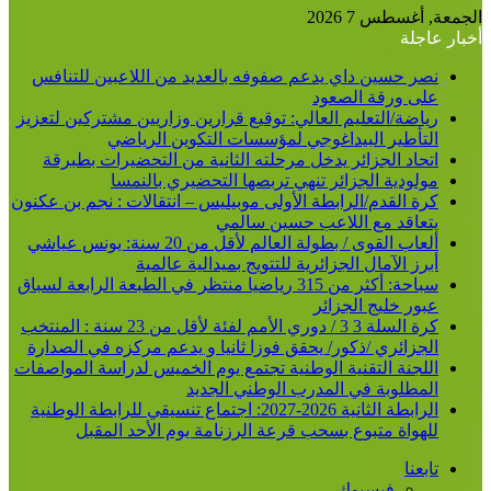
عن
الجمعة, أغسطس 7 2026
أخبار عاجلة
نصر حسين داي يدعم صفوفه بالعديد من اللاعبين للتنافس
على ورقة الصعود
رياضة/التعليم العالي: توقيع قرارين وزاريين مشتركين لتعزيز
التأطير البيداغوجي لمؤسسات التكوين الرياضي
اتحاد الجزائر يدخل مرحلته الثانية من التحضيرات بطبرقة
مولودية الجزائر تنهي تربصها التحضيري بالنمسا
كرة القدم/الرابطة الأولى موبيليس – انتقالات : نجم بن عكنون
يتعاقد مع اللاعب حسين سالمي
ألعاب القوى / بطولة العالم لأقل من 20 سنة: يونس عياشي
أبرز الآمال الجزائرية للتتويج بميدالية عالمية
سباحة: أكثر من 315 رياضيا منتظر في الطبعة الرابعة لسباق
عبور خليج الجزائر
كرة السلة 3 3 / دوري الأمم لفئة لأقل من 23 سنة : المنتخب
الجزائري /ذكور/ يحقق فوزا ثانيا و يدعم مركزه في الصدارة
اللجنة التقنية الوطنية تجتمع يوم الخميس لدراسة المواصفات
المطلوبة في المدرب الوطني الجديد
الرابطة الثانية 2026-2027: اجتماع تنسيقي للرابطة الوطنية
للهواة متبوع بسحب قرعة الرزنامة يوم الأحد المقبل
تابعنا
فيسبوك