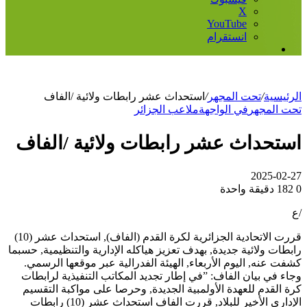
‫X
‫YouTube
انستقرام
إضافة
عمود
جانبي
الرئيسية
/
تحت المجهر
/
استحداث عشر رابطات ولائية /الفاف
تحت المجهر
في الواجهة
ملاعب الجزائر
استحداث عشر رابطات ولائية /الفاف
2025-02-27
0
182
دقيقة واحدة
/ع
قررت الاتحادية الجزائرية لكرة القدم (الفاف), استحداث عشر (10)
رابطات ولائية جديدة, بهدف تعزيز هياكله الإدارية والتنظيمية, حسبما
كشفت عنه, اليوم الأربعاء, الهيئة الفدرالية عبر موقعها الرسمي.
وجاء في بيان الفاف: ”في إطار تجديد المكاتب التنفيذية لرابطات
كرة القدم للعهدة الأولمبية الجديدة, وحرصا على مواكبة التقسيم
الإداري الأخير للبلاد, قررت الفاف استحداث عشر (10) رابطات