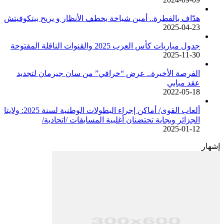
هدّاف بالفطرة.. أمين شياخة يخطف الأنظار و يريح بيتكوفيتش
2025-04-23
جدول مباريات كأس العرب 2025 والقنوات الناقلة المفتوحة
2025-11-30
الفرصة الأخيرة.. عرض “خرافي” من سان جيرمان لتجديد
عقد مبابي
2022-05-18
ألعاب القوى/ أماكن إجراء البطولات الوطنية لسنة 2025: ولايتا
الجزائر وبجاية تحتضنان أغلبية المسابقات /اتحادية/
2025-01-12
إشهار