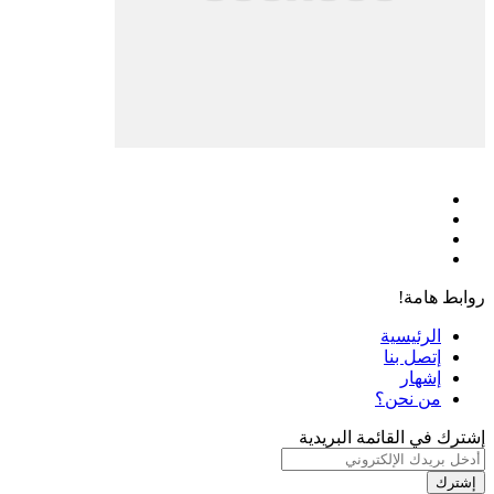
فيسبوك
‫X
‫YouTube
انستقرام
روابط هامة!
الرئيسية
إتصل بنا
إشهار
من نحن؟
إشترك في القائمة البريدية
أدخل
بريدك