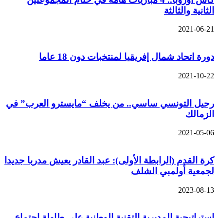
الثانية والثالثة
2021-06-21
دورة اتحاد شمال إفريقيا لمنتخبات دون 18 عاما
2021-10-22
رحيل التونسي ساسي.. من يخلف “مايسترو العرب” في
الزمالك
2021-05-06
كرة القدم (الرابطة الأولى): عبد القادر يعيش مدربا جديدا
لجمعية أولمبي الشلف
2023-08-13
استراتيجية المديرية التقنية الوطنية على طاولة اجتماع