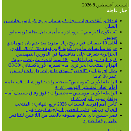
السبت, أغسطس 8 2026
أخبار عاجلة
4 دقائق أنقذت حياته.. نجل كلينسمان يروي كواليس نجاته من
الشلل
“سيكون أكبر مني”.. رونالدو يتنبأ بمستقبل نجله كريستيانو
جونيور
أغلى 10 صفقات في تاريخ ريال مدريد بعد ضم يان ديوماندي
قرعة منافسات ما بين الأندية الإفريقية 2026-2027: الفرق
الجزائرية تتعرف على منافسيها في الدورين التمهيديين
كرة اليد / مونديال أقل من 18 سنة إناث /مباريات ترتيبية/:
انهزام المنتخب الجزائري أمام نظيره الأوزباكستاني /30-38/
بطل إفريقيا مع “الخضر” مهدي طاهرات يعلن اعتزاله عن
عمر 36 عاما
الرابطة الأولى ”موبيليس” – تحضيرات : فوز شباب قسنطينة
أمام اتحاد المنستير التونسي /2-0/
الرابطة الأولى موبيليس – تحضيرات : فوز وفاق سطيف أمام
بولفار سبور التركي /2-1/
كأس أمم إفريقيا للسيدات 2026 /ربع النهائي/ : المنتخب
الجزائري يشرع في التحضير لمواجهة كوت ديفوار
نصر حسين داي يدعم صفوفه بالعديد من اللاعبين للتنافس
على ورقة الصعود
تابعنا