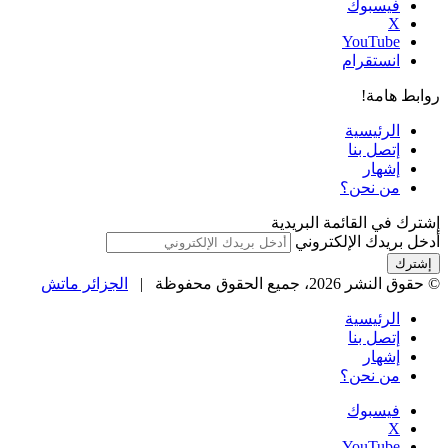
فيسبوك
‫X
‫YouTube
انستقرام
روابط هامة!
الرئيسية
إتصل بنا
إشهار
من نحن؟
إشترك في القائمة البريدية
أدخل بريدك الإلكتروني
© حقوق النشر 2026، جميع الحقوق محفوظة |
الجزائر ماتش
الرئيسية
إتصل بنا
إشهار
من نحن؟
فيسبوك
‫X
‫YouTube