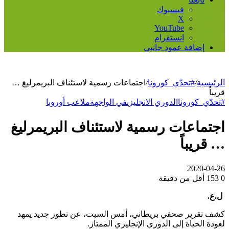
فيسبوك
‫X
‫YouTube
انستقرام
إضافة عمود جانبي
الرئيسية
/
#تحدّي_كورونا
/
اجتماعات رسمية لاستئناف البريمرليغ …
قريباً
#تحدّي_كورونا
الدوري الانجليزي
في الواجهة
ملاعب أوروبا
اجتماعات رسمية لاستئناف البريمرليغ
… قريباً
2020-04-26
0
153
أقل من دقيقة
ل.ع.
كشف تقرير صحفي بريطاني، أمس السبت، عن تطور جديد يمهد
لعودة الحياة إلى الدوري الإنجليزي الممتاز.