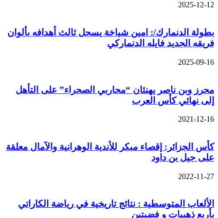
2025-12-12
بطولة الدنمارك/: امين شياخة يسجل ثالث أهدافه بألوان
فريقه الجديد فايله الدنماركي
2025-09-16
محرز وبن ناصر يهنئان “محاربي الصحراء” على التأهل
إلى نهائي كأس العرب
2021-12-16
كأس الجزائر: إقصاء مبكر للأندية الوهرانية والآمال معلقة
على جيل بن داود
2022-11-27
الألعاب المتوسطية : نتائج تاريخية في رياضة الكاراتي
بأربع ذهبيات و فضيتين