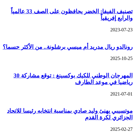
تصنيف الفيفا: الخضر يحافظون على الصف 33 عالمياً
والرابع إفريقياً
2023-07-23
رونالدو ريال مدريد أم ميسي برشلونة.. من الأكثر حسما؟
2025-10-25
المهرجان الوطني للكيك بوكسينغ : توقع مشاركة 30
رياضيا في موعد الطارف
2021-07-01
موتسيبي يهنئ وليد صادي بمناسبة انتخابه رئيسا للاتحاد
الجزائري لكرة القدم
2025-02-27