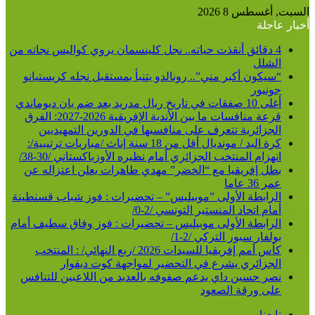
السبت, أغسطس 8 2026
أخبار عاجلة
4 دقائق أنقذت حياته.. نجل كلينسمان يروي كواليس نجاته من
الشلل
“سيكون أكبر مني”.. رونالدو يتنبأ بمستقبل نجله كريستيانو
جونيور
أغلى 10 صفقات في تاريخ ريال مدريد بعد ضم يان ديوماندي
قرعة منافسات ما بين الأندية الإفريقية 2026-2027: الفرق
الجزائرية تتعرف على منافسيها في الدورين التمهيديين
كرة اليد / مونديال أقل من 18 سنة إناث /مباريات ترتيبية/:
انهزام المنتخب الجزائري أمام نظيره الأوزباكستاني /30-38/
بطل إفريقيا مع “الخضر” مهدي طاهرات يعلن اعتزاله عن
عمر 36 عاما
الرابطة الأولى ”موبيليس” – تحضيرات : فوز شباب قسنطينة
أمام اتحاد المنستير التونسي /2-0/
الرابطة الأولى موبيليس – تحضيرات : فوز وفاق سطيف أمام
بولفار سبور التركي /2-1/
كأس أمم إفريقيا للسيدات 2026 /ربع النهائي/ : المنتخب
الجزائري يشرع في التحضير لمواجهة كوت ديفوار
نصر حسين داي يدعم صفوفه بالعديد من اللاعبين للتنافس
على ورقة الصعود
تابعنا