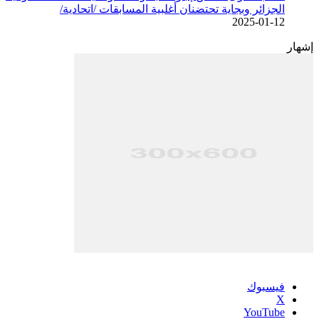
الجزائر وبجاية تحتضنان أغلبية المسابقات /اتحادية/
2025-01-12
إشهار
فيسبوك
‫X
‫YouTube