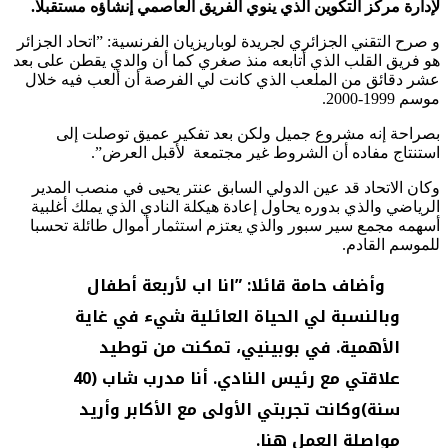
لإدارة مركز التكوين الذي ينوي الفريق العاصمي إنشاؤه مستقبلا.
و صرح التقني الجزائري لجريدة لوباريزيان الفرنسية: ”اتحاد الجزائر
هو فريق القلب الذي أتابعه منذ صغري كما أن والدي يقطن على بعد
عشر دقائق من الملعب الذي كانت لي الفرصة أن ألعب فيه خلال
موسم 1999-2000.
بصراحة إنه مشروع جميل ولكن بعد تفكير عميق توصلت إلى
استنتاج مفاده أن الشروط غير مجتمعة لأقبل العرض”.
وكان الاتحاد قد عين الدولي السابق عنتر يحيى في منصب المدير
الرياضي والذي بدوره يحاول إعادة هيكلة النادي الذي يملك أغلبية
أسهمه مجمع سير سبور والذي يعتزم استثمار أموال طائلة تحسبا
للموسم القادم.
وأضاف حامة قائلا: ”انا اب لأربعة أطفال
وبالنسبة لي الحياة العائلية شيء في غاية
الأهمية. في بوبينيي، تمكنت من توطيد
علاقتي مع رئيس النادي. أنا مدرب شاب (40
سنة)وكانت تجربتي الأولى مع الأكابر وأريد
مواصلة العمل هنا.