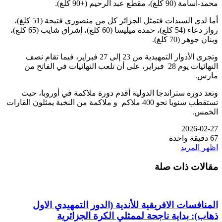
محمد-أسامة (90 كلغ)، مقطع عبد الرحيم (+90 كلغ).
أما لدى السيدات فتمثل الجزائر كل من منصوري فتيحة (51 كلغ)،
رواز دعاء (54 كلغ)، حمدة ميليسا (60 كلغ)، إشراق شايب (65 كلغ)،
وبنان جوهر (70 كلغ).
وتجرى الأدوار التمهيدية من 23 إلى 27 فبراير، فيما تقام نصف
النهائيات يوم 28 فبراير، على أن تلعب النهائيات في الفاتح من
مارس.
وتعد دورة ستراندجا الدولية أقدم دورة ملاكمة في أوروبا، حيث
تستقطب سنويا نحو 400 ملاكم و ملاكمة من النخبة يمثلون القارات
الخمس.
2026-02-27
67
دقيقة واحدة
اظهر المزيد
مقالات ذات صلة
المنافسات الافريقية للأندية (الدور التمهيدي الاول
ذهاب): بداية ناجحة لممثلي الكرة الجزائرية