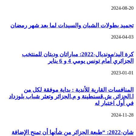
2024-08-20
تجميد بطولات الشبان والسيدات لما بعد شهر رمضان
2024-04-03
كرة اليد/مونديال-2022: مباراتان وديتان للمنتخب
الجزائري أمام تونس يومي 4 و 6 يناير
2023-01-01
المنافسات القارية للأندية : بداية موفقة لكل من
ا.الجزائر, ش.قسنطينة و م.الجزائر وتعثر شباب بلوزداد
في أول اختبار له
2024-11-28
شان-2022: “طبعة الجزائر من شأنها أن تمنح الإضافة