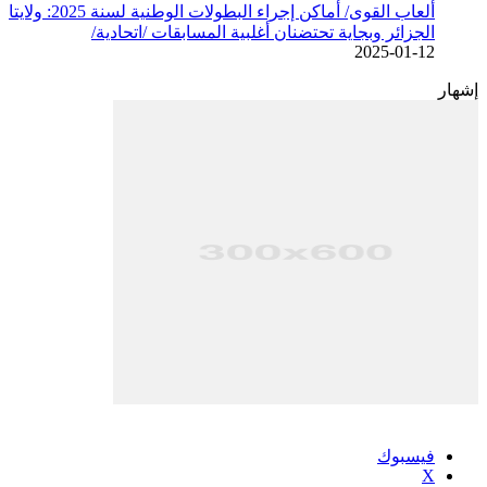
ألعاب القوى/ أماكن إجراء البطولات الوطنية لسنة 2025: ولايتا
الجزائر وبجاية تحتضنان أغلبية المسابقات /اتحادية/
2025-01-12
إشهار
فيسبوك
‫X