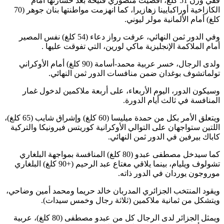
ففي وزن 51 كلغ، أقصيت منصوري فتيحة بعد خسارتها أمام
الكازاخية أوراكبايينا زهازيرا، كما انهزمت مواطنتها بنان جوهر (70
كلغ) أمام الألمانية مولر ليوني.
وفي الدور ثمن النهائي، عرفت رواز دعاء (54 كلغ) نفس المصير
أمام الملاكمة الإنجليزية ماكي لورين، التي تفوقت عليها .
ولدى الرجال، خسر عربية محمد-أسامة (90 كلغ) أمام الأوكراني
تولماتشوف بوغدان ضمن منافسات الدور ثمن النهائي.
وسيكون الدور، اليوم الأربعاء، على أربعة ملاكمين لدخول غمار
المنافسة في ثالث أيام الدورة.
ويتعلق الأمر بكل من حمدة ميليسا (60 كلغ) وإشراق شايب (65 كلغ)،
اللتين ستواجهان على التوالي الأوكرانية كوريتس فيرونيكا والتركية
كاباك بيرفين في الدور ثمن النهائي.
كما سيدخل مصطفى عبدو (80 كلغ) المنافسة بمواجهة البلغاري
تشولوف ويليام، بينما يلاقي مغتاع عبد الرحيم (+90 كلغ) البلغاري
موروجون يوردان في الدور ذاته.
ويقود المنتخب الجزائري المدربان خالد حريما ومحمد أمين وضاحي،
ويتشكل من ثمانية ملاكمين (ثلاثة رجال وخمس سيدات).
ويمثل الجزائر لدى الرجال كل من عبدو مصطفى (80 كلغ)، عربية