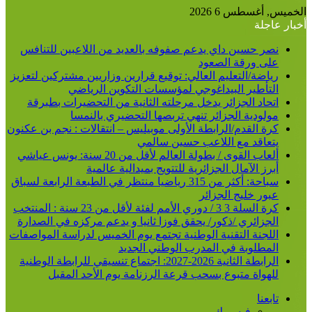
الخميس, أغسطس 6 2026
أخبار عاجلة
نصر حسين داي يدعم صفوفه بالعديد من اللاعبين للتنافس
على ورقة الصعود
رياضة/التعليم العالي: توقيع قرارين وزاريين مشتركين لتعزيز
التأطير البيداغوجي لمؤسسات التكوين الرياضي
اتحاد الجزائر يدخل مرحلته الثانية من التحضيرات بطبرقة
مولودية الجزائر تنهي تربصها التحضيري بالنمسا
كرة القدم/الرابطة الأولى موبيليس – انتقالات : نجم بن عكنون
يتعاقد مع اللاعب حسين سالمي
ألعاب القوى / بطولة العالم لأقل من 20 سنة: يونس عياشي
أبرز الآمال الجزائرية للتتويج بميدالية عالمية
سباحة: أكثر من 315 رياضيا منتظر في الطبعة الرابعة لسباق
عبور خليج الجزائر
كرة السلة 3 3 / دوري الأمم لفئة لأقل من 23 سنة : المنتخب
الجزائري /ذكور/ يحقق فوزا ثانيا و يدعم مركزه في الصدارة
اللجنة التقنية الوطنية تجتمع يوم الخميس لدراسة المواصفات
المطلوبة في المدرب الوطني الجديد
الرابطة الثانية 2026-2027: اجتماع تنسيقي للرابطة الوطنية
للهواة متبوع بسحب قرعة الرزنامة يوم الأحد المقبل
تابعنا
فيسبوك