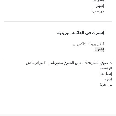
إتصل بنا
إشهار
من نحن؟
إشترك في القائمة البريدية
أدخل
بريدك
الإلكتروني
© حقوق النشر 2026، جميع الحقوق محفوظة |
الجزائر ماتش
الرئيسية
إتصل بنا
إشهار
من نحن؟
فيسبوك
‫X
‫YouTube
انستقرام
زر