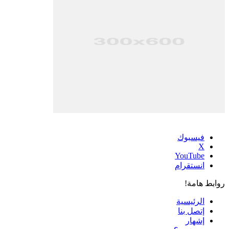
فيسبوك
‫X
‫YouTube
انستقرام
روابط هامة!
الرئيسية
إتصل بنا
إشهار