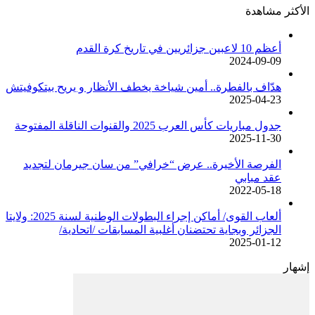
الأكثر مشاهدة
أعظم 10 لاعبين جزائريين في تاريخ كرة القدم
2024-09-09
هدّاف بالفطرة.. أمين شياخة يخطف الأنظار و يريح بيتكوفيتش
2025-04-23
جدول مباريات كأس العرب 2025 والقنوات الناقلة المفتوحة
2025-11-30
الفرصة الأخيرة.. عرض “خرافي” من سان جيرمان لتجديد
عقد مبابي
2022-05-18
ألعاب القوى/ أماكن إجراء البطولات الوطنية لسنة 2025: ولايتا
الجزائر وبجاية تحتضنان أغلبية المسابقات /اتحادية/
2025-01-12
إشهار