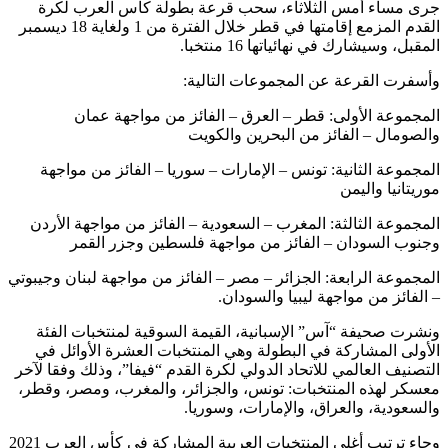
جرى مساء أمس الثلاثاء، سحب قرعة بطولة كأس العرب لكرة
القدم المزمع إقامتها في قطر خلال الفترة من 1 ولغاية 18 ديسمبر
المقبل، وسيشارك في نهائياتها 16 منتخبا.
وأسفرت القرعة عن المجموعات التالية:
المجموعة الأولى: قطر – العرق – الفائز من مواجهة عمان
والصومال – الفائز من البحرين والكويت
المجموعة الثانية: تونس – الإمارات – سوريا – الفائز من مواجهة
موريتانيا واليمن
المجموعة الثالثة: المغرب – السعودية – الفائز من مواجهة الأردن
وجنوب السودان – الفائز من مواجهة فلسطين وجزر القمر
المجموعة الرابعة: الجزائر – مصر – الفائز من مواجهة لبنان وجيبوتي
– الفائز من مواجهة ليبيا والسودان.
ونشرت صحيفة “آس” الإسبانية، القيمة السوقية لمنتخبات الفئة
الأولى المشاركة في البطولة وهي المنتخبات العشرة الأوائل في
التصنيف العالمي للاتحاد الدولي لكرة القدم “فيفا”، وذلك وفقا لآخر
معسكر لهذه المنتخبات: تونس، والجزائر، والمغرب، ومصر، وقطر،
والسعودية، والعراق، والإمارات، وسوريا.
وجاء ترتيب أغلى المنتخبات العربية المشاركة في كأس العرب 2021