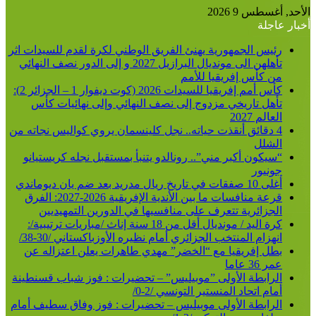
الأحد, أغسطس 9 2026
أخبار عاجلة
رئيس الجمهورية يهنئ الفريق الوطني لكرة لقدم للسيدات اثر
تأهلهن الى مونديال البرازيل 2027 و إلى الدور نصف النهائي
من كأس إفريقيا للأمم
كأس أمم إفريقيا للسيدات 2026 (كوت ديفوار 1 – الجزائر 2):
تأهل تاريخي مزدوج إلى نصف النهائي وإلى نهائيات كأس
العالم 2027
4 دقائق أنقذت حياته.. نجل كلينسمان يروي كواليس نجاته من
الشلل
“سيكون أكبر مني”.. رونالدو يتنبأ بمستقبل نجله كريستيانو
جونيور
أغلى 10 صفقات في تاريخ ريال مدريد بعد ضم يان ديوماندي
قرعة منافسات ما بين الأندية الإفريقية 2026-2027: الفرق
الجزائرية تتعرف على منافسيها في الدورين التمهيديين
كرة اليد / مونديال أقل من 18 سنة إناث /مباريات ترتيبية/:
انهزام المنتخب الجزائري أمام نظيره الأوزباكستاني /30-38/
بطل إفريقيا مع “الخضر” مهدي طاهرات يعلن اعتزاله عن
عمر 36 عاما
الرابطة الأولى ”موبيليس” – تحضيرات : فوز شباب قسنطينة
أمام اتحاد المنستير التونسي /2-0/
الرابطة الأولى موبيليس – تحضيرات : فوز وفاق سطيف أمام