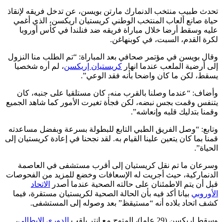
تحدث طبيب منتخب الدنمارك مارتن بويسن، عن تدخل فريقه لإنقاذ
حياة صانع ألعاب المنتخب الوطني كريستيان اريكسن، الذي أغمي
عليه وسقط أرضا خلال مباراة فريقه ضد فنلندا في كأس أوروبا
لكرة القدم، السبت، في كوبنهاغن.
وقال بويسن في مؤتمر صحافي بعد المباراة: “تم الطلب منا النزول
إلى أرضية الملعب عندما انهار
كريستيان إريكسن
، لم أره شخصيا
يسقط، لكن ما كان واضحا بأنه فقد الوعي”.
وأضاف: “عندما وصلنا بالقرب منه، كان مستلقيا على جنبه، كان
يتنفس وقمت بجس نبضه، لكن فجأة تغيرت الأمور كما شاهد الجميع
وقمنا بتدليك قلبه وإنعاشه”.
وتابع: “وصل الفريق الطبي التابع للبطولة بسرعة وبفضل مساعدته
قمنا بما كان يتعين علينا القيام به. لقد نجحنا في إعادة كريستيان إلى
الحياة”.
وسرعان ما تم نقل كريستيان إلى أقرب مستشفى في العاصمة
الدنماركية، حيث أجريت له الإسعافات وخضع للمزيد من الفحوصات
قبل أن يتم الاطمئنان على حالته الصحية عندما أصدر
الاتحاد
الأوروبي
بيانا أكد فيه بأن الحالة الصحية لكريستيان مستقرة، فيما
كشف اتحاد بلاده أنه “مستيقظ” بعد وصوله إلى المستشفى.
وسقط إريكسن (29 عاما)، المتوج مع إنتر بلقب
الدوري الإيطالي
،