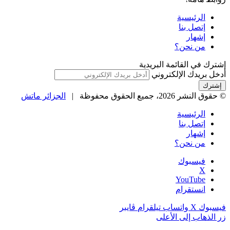
الرئيسية
إتصل بنا
إشهار
من نحن؟
إشترك في القائمة البريدية
أدخل بريدك الإلكتروني
© حقوق النشر 2026، جميع الحقوق محفوظة |
الجزائر ماتش
الرئيسية
إتصل بنا
إشهار
من نحن؟
فيسبوك
‫X
‫YouTube
انستقرام
فيسبوك
‫X
واتساب
تيلقرام
ڤايبر
زر الذهاب إلى الأعلى