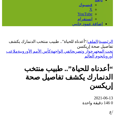
فيسبوك
‫X
‫YouTube
انستقرام
إضافة عمود جانبي
الرئيسية
/
الملف
/
“أعدناه للحياة”.. طبيب منتخب الدنمارك يكشف
تفاصيل صحة إريكسن
تحت المجهر
حوار وتصريحات
في الواجهة
كأس الأمم الأوروبية
ملاعب
أوروبا
نجوم العالم
“أعدناه للحياة”.. طبيب منتخب
الدنمارك يكشف تفاصيل صحة
إريكسن
2021-06-13
0
146
دقيقة واحدة
/ع