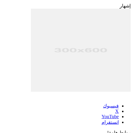
إشهار
فيسبوك
‫X
‫YouTube
انستقرام
روابط هامة!