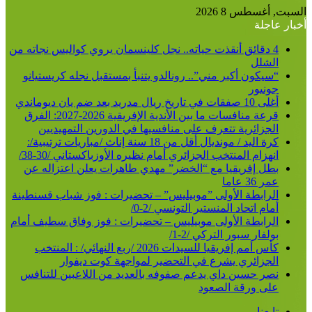
السبت, أغسطس 8 2026
أخبار عاجلة
4 دقائق أنقذت حياته.. نجل كلينسمان يروي كواليس نجاته من
الشلل
“سيكون أكبر مني”.. رونالدو يتنبأ بمستقبل نجله كريستيانو
جونيور
أغلى 10 صفقات في تاريخ ريال مدريد بعد ضم يان ديوماندي
قرعة منافسات ما بين الأندية الإفريقية 2026-2027: الفرق
الجزائرية تتعرف على منافسيها في الدورين التمهيديين
كرة اليد / مونديال أقل من 18 سنة إناث /مباريات ترتيبية/:
انهزام المنتخب الجزائري أمام نظيره الأوزباكستاني /30-38/
بطل إفريقيا مع “الخضر” مهدي طاهرات يعلن اعتزاله عن
عمر 36 عاما
الرابطة الأولى ”موبيليس” – تحضيرات : فوز شباب قسنطينة
أمام اتحاد المنستير التونسي /2-0/
الرابطة الأولى موبيليس – تحضيرات : فوز وفاق سطيف أمام
بولفار سبور التركي /2-1/
كأس أمم إفريقيا للسيدات 2026 /ربع النهائي/ : المنتخب
الجزائري يشرع في التحضير لمواجهة كوت ديفوار
نصر حسين داي يدعم صفوفه بالعديد من اللاعبين للتنافس
على ورقة الصعود
تابعنا