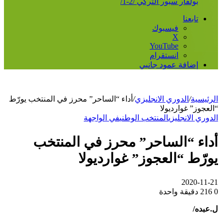
بولفار سبور التركي /2-1/
تابعنا
فيسبوك
‫X
‫YouTube
انستقرام
إضافة عمود جانبي
الرئيسية
/
الدوري الانجليزي
/
أداء “الساحر” محرز في المنتخب يورّط
“العجوز” غوارديولا
الدوري الانجليزي
المنتخب الوطني
في الواجهة
أداء “الساحر” محرز في المنتخب
يورّط “العجوز” غوارديولا
2020-11-21
0
216
دقيقة واحدة
ل.عبده/