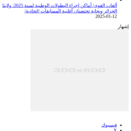
ألعاب القوى/ أماكن إجراء البطولات الوطنية لسنة 2025: ولايتا
الجزائر وبجاية تحتضنان أغلبية المسابقات /اتحادية/
2025-01-12
إشهار
فيسبوك
‫X