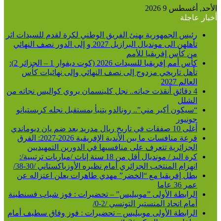
الأحد, أغسطس 9 2026
أخبار عاجلة
رئيس الجمهورية يهنئ الفريق الوطني لكرة لقدم للسيدات اثر
تأهلهن الى مونديال البرازيل 2027 و إلى الدور نصف النهائي
من كأس إفريقيا للأمم
كأس أمم إفريقيا للسيدات 2026 (كوت ديفوار 1 – الجزائر 2):
تأهل تاريخي مزدوج إلى نصف النهائي وإلى نهائيات كأس
العالم 2027
4 دقائق أنقذت حياته.. نجل كلينسمان يروي كواليس نجاته من
الشلل
“سيكون أكبر مني”.. رونالدو يتنبأ بمستقبل نجله كريستيانو
جونيور
أغلى 10 صفقات في تاريخ ريال مدريد بعد ضم يان ديوماندي
قرعة منافسات ما بين الأندية الإفريقية 2026-2027: الفرق
الجزائرية تتعرف على منافسيها في الدورين التمهيديين
كرة اليد / مونديال أقل من 18 سنة إناث /مباريات ترتيبية/:
انهزام المنتخب الجزائري أمام نظيره الأوزباكستاني /30-38/
بطل إفريقيا مع “الخضر” مهدي طاهرات يعلن اعتزاله عن
عمر 36 عاما
الرابطة الأولى ”موبيليس” – تحضيرات : فوز شباب قسنطينة
أمام اتحاد المنستير التونسي /2-0/
الرابطة الأولى موبيليس – تحضيرات : فوز وفاق سطيف أمام