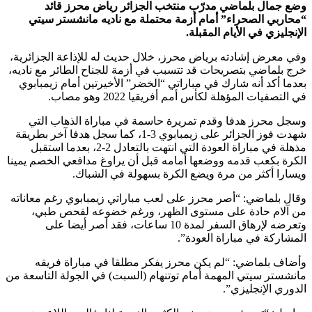
وضع جمال بلماضي مدرّب منتخب الجزائر رياض محرز قائد
“محاربي الصحراء” أمام أزمة محتملة مع ناديه مانشستر سيتي
الإنجليزي في الأيام المقبلة.
وفي معرض إشادته برياض محرز، خلال حديث له للإذاعة الجزائرية،
خرج بلماضي بتصريحات قد تتسبب في أزمة للجناح الطائر مع ناديه،
بعدما أكد أنه شارك في مباراتي “الخضر” الأخيرتين أمام زيمبابوي
في التصفيات المؤهلة لكأس أمم أفريقيا 2022 وهو مصاب.
وسجل محرز هدفا وقدم تمريرة حاسمة في مباراة الذهاب التي
شهدت فوز الجزائر على زيمبابوي 3-1، كما سجل هدفا آخر بطريقة
مذهلة في مباراة العودة التي انتهت بالتعادل 2-2، بعدما استقبل
الكرة بكعب قدمه ووضعها أمامه قبل أن يراوغ مدافعي الخصم يمينا
ويسارا أكثر من مرة ويضع الكرة بسهولة في الشباك.
وقال بلماضي: “أصر محرز على لعب مباراتي زيمبابوي رغم معاناته
من آلام حادة على مستوى الظهر، ورغم خضوعه لفحص طبي،
وتعرضه لإرهاق السفر لمدة 10 ساعات، فقد أصر أيضا على
المشاركة في مباراة العودة”.
وأضاف بلماضي: “لم يكن محرز يفكر مطلقا في مباراة فريقه
مانشستر سيتي المهمة أمام توتنهام (السبت) في الجولة التاسعة من
الدوري الإنجليزي”.