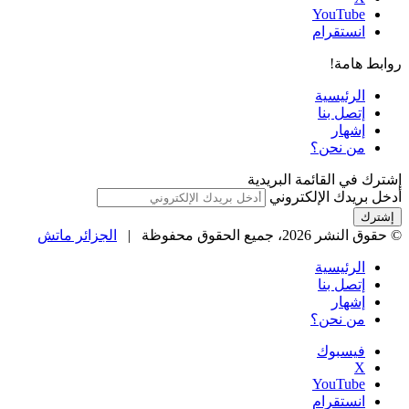
‫YouTube
انستقرام
روابط هامة!
الرئيسية
إتصل بنا
إشهار
من نحن؟
إشترك في القائمة البريدية
أدخل بريدك الإلكتروني
© حقوق النشر 2026، جميع الحقوق محفوظة |
الجزائر ماتش
الرئيسية
إتصل بنا
إشهار
من نحن؟
فيسبوك
‫X
‫YouTube
انستقرام