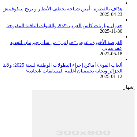
هدّاف بالفطرة.. أمين شياخة يخطف الأنظار و يريح بيتكوفيتش
2025-04-23
جدول مباريات كأس العرب 2025 والقنوات الناقلة المفتوحة
2025-11-30
الفرصة الأخيرة.. عرض “خرافي” من سان جيرمان لتجديد
عقد مبابي
2022-05-18
ألعاب القوى/ أماكن إجراء البطولات الوطنية لسنة 2025: ولايتا
الجزائر وبجاية تحتضنان أغلبية المسابقات /اتحادية/
2025-01-12
إشهار