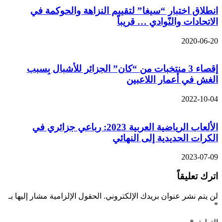
انطلاق اختبار “سيغا” لتقييم النزاهة والحوكمة في
الاتحادات والنّوادي … قريباً
2020-06-20
إقصاء 3 منتخبات من “كان” الجزائر للأشبال بِسبب
الغش في أعمار اللاعبين
2022-10-04
الألعاب الرياضية العربية 2023: رباعي جزائري في
الكرات الحديدية إلى النهائي
2023-07-09
اترك تعليقاً
لن يتم نشر عنوان بريدك الإلكتروني.
الحقول الإلزامية مشار إليها بـ
*