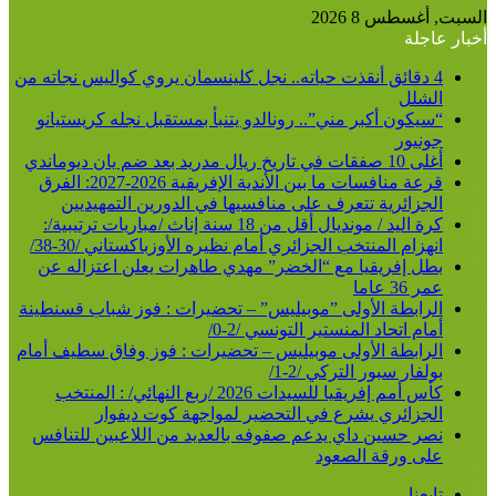
عن
السبت, أغسطس 8 2026
أخبار عاجلة
4 دقائق أنقذت حياته.. نجل كلينسمان يروي كواليس نجاته من
الشلل
“سيكون أكبر مني”.. رونالدو يتنبأ بمستقبل نجله كريستيانو
جونيور
أغلى 10 صفقات في تاريخ ريال مدريد بعد ضم يان ديوماندي
قرعة منافسات ما بين الأندية الإفريقية 2026-2027: الفرق
الجزائرية تتعرف على منافسيها في الدورين التمهيديين
كرة اليد / مونديال أقل من 18 سنة إناث /مباريات ترتيبية/:
انهزام المنتخب الجزائري أمام نظيره الأوزباكستاني /30-38/
بطل إفريقيا مع “الخضر” مهدي طاهرات يعلن اعتزاله عن
عمر 36 عاما
الرابطة الأولى ”موبيليس” – تحضيرات : فوز شباب قسنطينة
أمام اتحاد المنستير التونسي /2-0/
الرابطة الأولى موبيليس – تحضيرات : فوز وفاق سطيف أمام
بولفار سبور التركي /2-1/
كأس أمم إفريقيا للسيدات 2026 /ربع النهائي/ : المنتخب
الجزائري يشرع في التحضير لمواجهة كوت ديفوار
نصر حسين داي يدعم صفوفه بالعديد من اللاعبين للتنافس
على ورقة الصعود
تابعنا