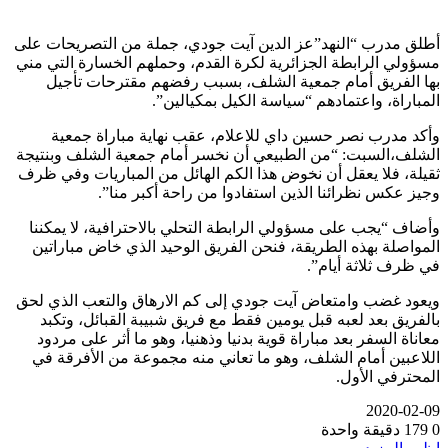
أطلق مدرب “النهد”عز الدين آيت جودي، جملة من التصريحات على
مسؤولي الرابطة الجزائرية لكرة القدم، وحملهم الخسارة التي مني
بها الفريق أمام جمعية الشلف، بسبب رفضهم مقترحات تأجيل
المباراة، واعتمادهم “سياسة الكيل بمكيالين”.
وأكد مدرب نصر حسين داي للاعلام، عقب نهاية مباراة جمعية
الشلف،السبت: “من الطبيعي أن نخسر أمام جمعية الشلف وبنتيجة
ثقيلة، فلا يعقل أن نخوض هذا الكم الهائل من المباريات وفي ظرف
وجيز عكس نظرائنا الذين استفادوا من راحة أكبر منا”.
وأضاف “يجب على مسؤولي الرابطة التحلي بالاحترافية، لا يمكننا
المواصلة بهذه الطريقة، فنحن الفريق الوحيد الذي خاض مباراتين
في ظرف ثلاثة أيام”.
ويعود غضب وامتعاض آيت جودي إلى كم الارهاق والتعب الذي لحق
بالفريق بعد لعبه قبل يومين فقط مع فريق شبيبة القبائل، وتكبد
معاناة السفر بعد مباراة قوية بدنيا وذهنيا، وهو ما أثر على مردود
اللاعبين أمام الشلف، وهو ما تعاني منه مجموعة من الأفرقة في
المحترفي الأول.
2020-02-09
0
179
دقيقة واحدة