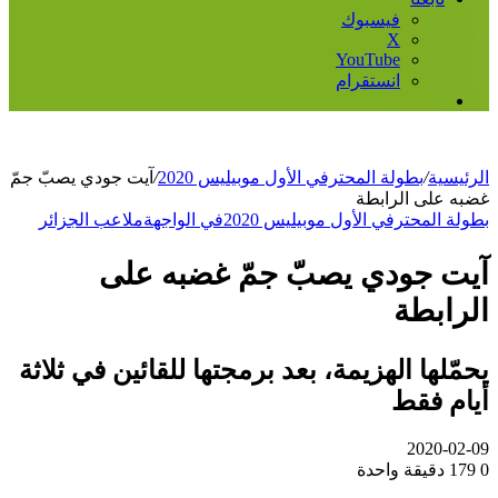
فيسبوك
‫X
‫YouTube
انستقرام
إضافة
عمود
جانبي
الرئيسية
/
بطولة المحترفي الأول موبيليس 2020
/
آيت جودي يصبّ جمّ
غضبه على الرابطة
بطولة المحترفي الأول موبيليس 2020
في الواجهة
ملاعب الجزائر
آيت جودي يصبّ جمّ غضبه على
الرابطة
يحمّلها الهزيمة، بعد برمجتها للقائين في ثلاثة
أيام فقط
2020-02-09
0
179
دقيقة واحدة