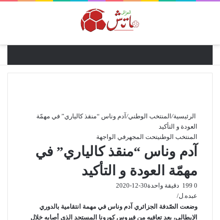
القائ
الرئيسية
/
المنتخب الوطني
/
آدم وناس “منقذ كالياري” في مهمّة
العودة و التأكيد
المنتخب الوطني
تحت المجهر
في الواجهة
آدم وناس “منقذ كالياري” في
مهمّة العودة و التأكيد
0
199
دقيقة واحدة
2020-12-30
عبده.ل/
وضعت الصّدفة الجزائري آدم وناس في مهمة انتقامية بالدوري
الإيطالي، بعد تعافيه من فيروس كورونا المستجد الذي أصابه خلال