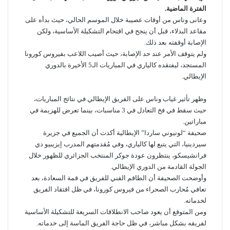
الفترة الماضية.
وعانى وناس من أوقات عصيبة خلال الموسم الحالي، حيث بدأه على
مقاعد البدلاء، قبل أن ينجح في اقتحام التشكيلة الأساسية، ولكن
الإصابة أوقفته بعد ذلك.
ولم يتوقف الأمر عند حد الإصابة، حيث أصيب اللاعب بفيروس كورونا
المستجد، ليفتقده كالياري في المباريات الـ5 الأخيرة بالدوري
الإيطالي.
وظهر تأثير غياب وناس على الفريق الإيطالي في نتائج المباريات،
حيث سقط في فخ التعادل في 3 مناسبات، بينما تعرض للهزيمة في
مباراتين.
صحيفة “لونيوني ساردا” الإيطالية أكدت أن الجميع في جزيرة
سيردينيا، التي يتبع لها كالياري، وفي مُقدمتهم المدرب إيزيبيو دي
فرانشيسكو، ينتظرون عودة جوكر المنتخب الجزائري للظهور خلال
الجولة القادمة من الدوري الإيطالي.
وأوضحت الصحيفة أن الطاقم الفني للفريق في قمة السعادة، بعد
تعافي مُحارب الصحراء من فيروس كورونا، في ظل افتقاد الفريق
لخدماته.
ومن المتوقع أن يعود صاحب الانطلاقات السريعة للتشكيلة الأساسية
لفريقه بشكل مباشر، في ظل حاجة الفريق الماسة إلى خدماته.