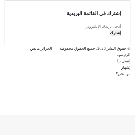
إشترك في القائمة البريدية
أدخل
بريدك
الإلكتروني
© حقوق النشر 2026، جميع الحقوق محفوظة |
الجزائر ماتش
الرئيسية
إتصل بنا
إشهار
من نحن؟
فيسبوك
‫X
‫YouTube
انستقرام
‫X
ڤايبر
فيسبوك
تيلقرام
واتساب
ر
لذهاب
لى
لأعلى