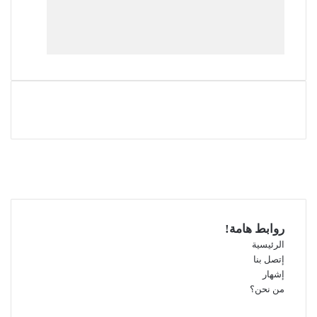
فيسبوك
‫X
‫YouTube
انستقرام
روابط هامة!
الرئيسية
إتصل بنا
إشهار
من نحن؟