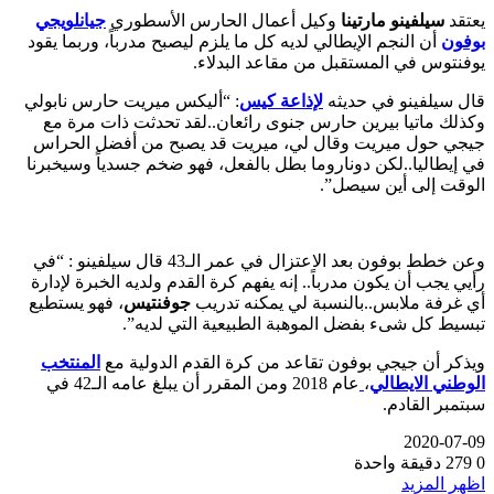
يعتقد
سيلفينو مارتينا
وكيل أعمال الحارس الأسطوري
جيانلويجي
بوفون
أن النجم الإيطالي لديه كل ما يلزم ليصبح مدرباً، وربما يقود
يوفنتوس في المستقبل من مقاعد البدلاء.
قال سيلفينو في حديثه
لإذاعة كيس
: “أليكس ميريت حارس نابولي
وكذلك ماتيا بيرين حارس جنوى رائعان..لقد تحدثت ذات مرة مع
جيجي حول ميريت وقال لي، ميريت قد يصبح من أفضل الحراس
في إيطاليا..لكن دوناروما بطل بالفعل، فهو ضخم جسدياً وسيخبرنا
الوقت إلى أين سيصل”.
وعن خطط بوفون بعد الاعتزال في عمر الـ43 قال سيلفينو : “في
رأيي يجب أن يكون مدرباً.. إنه يفهم كرة القدم ولديه الخبرة لإدارة
أي غرفة ملابس..بالنسبة لي يمكنه تدريب
جوفنتيس
، فهو يستطيع
تبسيط كل شىء بفضل الموهبة الطبيعية التي لديه”.
ويذكر أن جيجي بوفون تقاعد من كرة القدم الدولية مع
المنتخب
الوطني الايطالي
،
عام 2018 ومن المقرر أن يبلغ عامه الـ42 في
سبتمبر القادم.
2020-07-09
0
279
دقيقة واحدة
اظهر المزيد