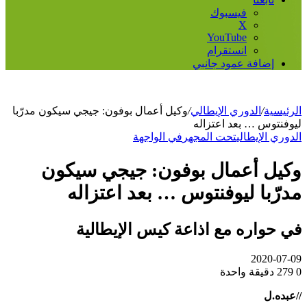
فيسبوك
‫X
‫YouTube
انستقرام
إضافة عمود جانبي
الرئيسية
/
الدوري الإيطالي
/
وكيل أعمال بوفون: جيجي سيكون مدرّبا
ليوفنتوس … بعد اعتزاله
الدوري الإيطالي
تحت المجهر
في الواجهة
وكيل أعمال بوفون: جيجي سيكون
مدرّبا ليوفنتوس … بعد اعتزاله
في حواره مع اذاعة كيس الإيطالية
2020-07-09
0
279
دقيقة واحدة
//عبده.ل