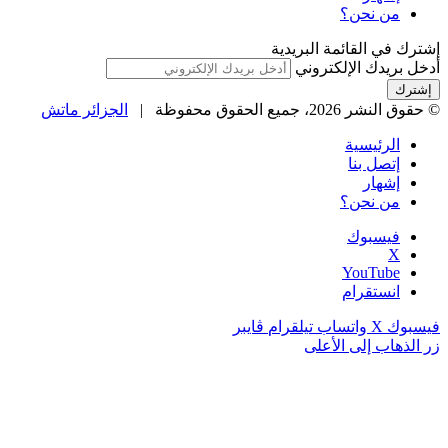
من نحن؟
إشترك في القائمة البريدية
أدخل بريدك الإلكتروني
© حقوق النشر 2026، جميع الحقوق محفوظة |
الجزائر ماتش
الرئيسية
إتصل بنا
إشهار
من نحن؟
فيسبوك
‫X
‫YouTube
انستقرام
فيسبوك
‫X
واتساب
تيلقرام
ڤايبر
زر الذهاب إلى الأعلى