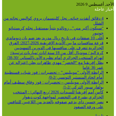
الأحد, أغسطس 9 2026
أخبار عاجلة
4 دقائق أنقذت حياته.. نجل كلينسمان يروي كواليس نجاته من
الشلل
“سيكون أكبر مني”.. رونالدو يتنبأ بمستقبل نجله كريستيانو
جونيور
أغلى 10 صفقات في تاريخ ريال مدريد بعد ضم يان ديوماندي
قرعة منافسات ما بين الأندية الإفريقية 2026-2027: الفرق
الجزائرية تتعرف على منافسيها في الدورين التمهيديين
كرة اليد / مونديال أقل من 18 سنة إناث /مباريات ترتيبية/:
انهزام المنتخب الجزائري أمام نظيره الأوزباكستاني /30-38/
بطل إفريقيا مع “الخضر” مهدي طاهرات يعلن اعتزاله عن
عمر 36 عاما
الرابطة الأولى ”موبيليس” – تحضيرات : فوز شباب قسنطينة
أمام اتحاد المنستير التونسي /2-0/
الرابطة الأولى موبيليس – تحضيرات : فوز وفاق سطيف أمام
بولفار سبور التركي /2-1/
كأس أمم إفريقيا للسيدات 2026 /ربع النهائي/ : المنتخب
الجزائري يشرع في التحضير لمواجهة كوت ديفوار
نصر حسين داي يدعم صفوفه بالعديد من اللاعبين للتنافس
على ورقة الصعود
تابعنا