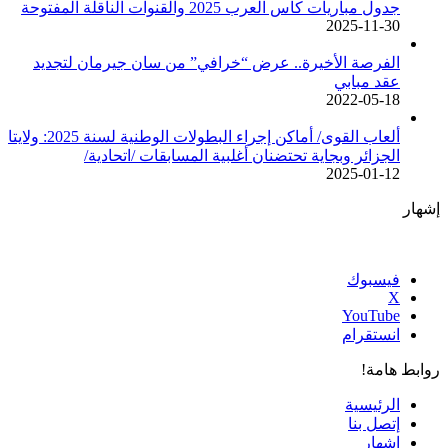
جدول مباريات كأس العرب 2025 والقنوات الناقلة المفتوحة
2025-11-30
الفرصة الأخيرة.. عرض “خرافي” من سان جيرمان لتجديد
عقد مبابي
2022-05-18
ألعاب القوى/ أماكن إجراء البطولات الوطنية لسنة 2025: ولايتا
الجزائر وبجاية تحتضنان أغلبية المسابقات /اتحادية/
2025-01-12
إشهار
فيسبوك
‫X
‫YouTube
انستقرام
روابط هامة!
الرئيسية
إتصل بنا
إشهار