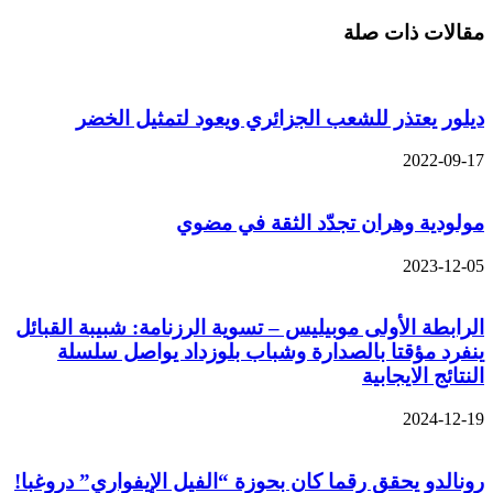
مقالات ذات صلة
ديلور يعتذر للشعب الجزائري ويعود لتمثيل الخضر
2022-09-17
مولودية وهران تجدّد الثقة في مضوي
2023-12-05
الرابطة الأولى موبيليس – تسوية الرزنامة: شبيبة القبائل
ينفرد مؤقتا بالصدارة وشباب بلوزداد يواصل سلسلة
النتائج الايجابية
2024-12-19
رونالدو يحقق رقما كان بحوزة “الفيل الإيفواري” دروغبا!