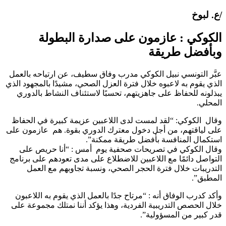
ع. لبوخ
لكوكي : عازمون على صدارة البطولة
بأفضل طريقة
بَّر التونسي نبيل الكوكي مدرب وفاق سطيف، عن ارتياحه بالعمل
لذي يقوم به لاعبوه خلال فترة العزل الصحي، مشيدًا بالمجهود الذي
بذلونه للحفاظ على جاهزيتهم، تحسبًا لاستئناف النشاط بالدوري
لمحلي.
قال الكوكي: “لقد لمست لدى اللاعبين عزيمة كبيرة في الحفاظ
لى لياقتهم، من أجل دخول معترك الدوري بقوة. هم عازمون على
ستكمال المنافسة بأفضل طريقة ممكنة”.
قال الكوكي في تصريحات صحفية يوم أمس : “أنا حريص على
لتواصل دائمًا مع اللاعبين للاضطلاع على مدى تعودهم على برنامج
لتدريبات خلال فترة الحجر الصحي، ونسبة تجاوبهم مع العمل
لمطبق”.
أكد كدرب الوفاق أنه : “مرتاح جدًا بالعمل الذي يقوم به اللاعبون
لال الحصص التدريبية الفردية، وهذا يؤكد أننا نمتلك مجموعة على
در كبير من المسؤولية”.