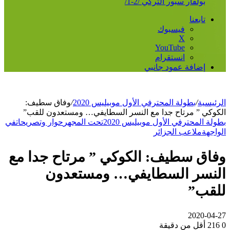
بولفار سبور التركي /2-1/
تابعنا
فيسبوك
‫X
‫YouTube
انستقرام
إضافة عمود جانبي
لرئيسية
/
بطولة المحترفي الأول موبيليس 2020
/
وفاق سطيف:
لكوكي ” مرتاح جدا مع النسر السطايفي… ومستعدون للقب”
طولة المحترفي الأول موبيليس 2020
تحت المجهر
حوار وتصريحات
في
لواجهة
ملاعب الجزائر
فاق سطيف: الكوكي ” مرتاح جدا مع
لنسر السطايفي… ومستعدون
لقب”
2020-04-2
216
أقل من دقيقة