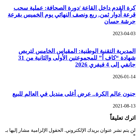
رة القدم داخل القاعة /دورة الصحافة: عملية سحب
رعة أدوار ثمن, ربع ونصف النهائي يوم الخميس بقرعة
رشة حسان
2023-04-0
لمديرية التقنية الوطنية: المقياس الخامس لتربص
شهادة “كاف أ” للمجموعتين الأولى والثانية من 31
نفي إلى 4 فيفري 2026
2026-01-1
نون عالم الكرة.. عرض أغلى منديل في العالم للبيع
2021-08-1
ترك تعليقاً
ن يتم نشر عنوان بريدك الإلكتروني.
الحقول الإلزامية مشار إليها بـ