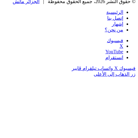
حقوق النشر 2026، جميع الحقوق محفوظة |
الجزائر ماتش
الرئيسية
إتصل بنا
إشهار
من نحن؟
فيسبوك
‫X
‫YouTube
انستقرام
يسبوك
‫X
واتساب
تيلقرام
ڤايبر
ر الذهاب إلى الأعلى