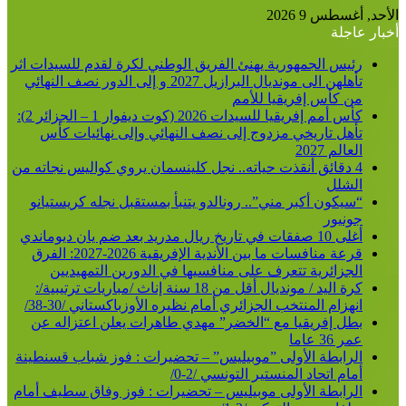
لأحد, أغسطس 9 2026
خبار عاجلة
رئيس الجمهورية يهنئ الفريق الوطني لكرة لقدم للسيدات اثر
تأهلهن الى مونديال البرازيل 2027 و إلى الدور نصف النهائي
من كأس إفريقيا للأمم
كأس أمم إفريقيا للسيدات 2026 (كوت ديفوار 1 – الجزائر 2):
تأهل تاريخي مزدوج إلى نصف النهائي وإلى نهائيات كأس
العالم 2027
4 دقائق أنقذت حياته.. نجل كلينسمان يروي كواليس نجاته من
الشلل
“سيكون أكبر مني”.. رونالدو يتنبأ بمستقبل نجله كريستيانو
جونيور
أغلى 10 صفقات في تاريخ ريال مدريد بعد ضم يان ديوماندي
قرعة منافسات ما بين الأندية الإفريقية 2026-2027: الفرق
الجزائرية تتعرف على منافسيها في الدورين التمهيديين
كرة اليد / مونديال أقل من 18 سنة إناث /مباريات ترتيبية/:
انهزام المنتخب الجزائري أمام نظيره الأوزباكستاني /30-38/
بطل إفريقيا مع “الخضر” مهدي طاهرات يعلن اعتزاله عن
عمر 36 عاما
الرابطة الأولى ”موبيليس” – تحضيرات : فوز شباب قسنطينة
أمام اتحاد المنستير التونسي /2-0/
الرابطة الأولى موبيليس – تحضيرات : فوز وفاق سطيف أمام