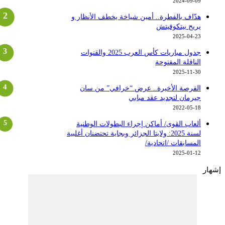
2024-09-09
هدّاف بالفطرة.. أمين شياخة يخطف الأنظار و
يريح بيتكوفيتش
2025-04-23
جدول مباريات كأس العرب 2025 والقنوات
الناقلة المفتوحة
2025-11-30
الفرصة الأخيرة.. عرض “خرافي” من سان
جيرمان لتجديد عقد مبابي
2022-05-18
ألعاب القوى/ أماكن إجراء البطولات الوطنية
لسنة 2025: ولايتا الجزائر وبجاية تحتضنان أغلبية
المسابقات /اتحادية/
2025-01-12
شهار